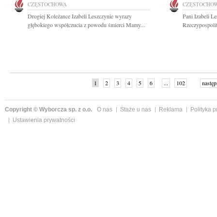
CZĘSTOCHOWA
CZĘSTOCHO
Drogiej Koleżance Izabeli Leszczynie wyrazy
Pani Izabeli L
głębokiego współczucia z powodu śmierci Mamy...
Rzeczypospolit
1
2
3
4
5
6
...
102
następ
Copyright © Wyborcza sp. z o.o.
O nas
Staże u nas
Reklama
Polityka 
Ustawienia prywatności