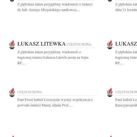
Z głębokim żalem przyjęliśmy wiadomość o śmierci
Z głębokim ża
dr. hab. Jerzego Mizgalskiego naukowca,...
dniu 21 kwietn
ŁUKASZ LITEWKA
ŁUKASZ
CZĘSTOCHOWA
Z głębokim żalem przyjęliśmy wiadomość o
Z głębokim ża
tragicznej śmierci Łukasza Litewki posła na Sejm
tragicznej śmi
RP,...
RP,...
CZĘSTOCHOWA
CZĘSTOCHO
Pani Poseł Izabeli Leszczynie wyrazy współczucia z
Pani Izabeli L
powodu śmierci Mamy składa Prof....
Rzeczypospolit