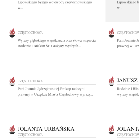
Lipowskiego byłego wojewody częstochowskiego
Lipowskiego b
w...
w...
CZĘSTOCHOWA
CZĘSTOCHO
Wyrazy głębokiego współczucia oraz słowa wsparcia
Pani Joannie J
Rodzinie i Bliskim ŚP Grażyny Wydrych...
prawnej w Urz
JANUSZ
CZĘSTOCHOWA
Pani Joannie Jędrzejowskiej-Prokop radczyni
Rodzinie i Bli
prawnej w Urzędzie Miasta Częstochowy wyrazy...
wyrazy współcz
JOLANTA URBAŃSKA
JOLANT
CZĘSTOCHOWA
CZĘSTOCHO