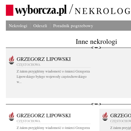
Nekrologi
Odeszli
Poradnik pogrzebowy
Inne nekrologi
GRZEGORZ LIPOWSKI
CZĘSTOCHOWA
Z żalem przyjęliśmy wiadomość o śmierci Grzegorza
Lipowskiego byłego wojewody częstochowskiego
w...
GRZEGORZ LIPOWSKI
GRZEGO
CZĘSTOCHOWA
CZĘSTOCHO
Z żalem przyjęliśmy wiadomość o śmierci Grzegorza
Z żalem przyj