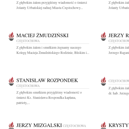
Z głębokim żalem przyjęliśmy wiadomość o śmierci
Z głębokim ża
Jolanty Urbańskiej radnej Miasta Częstochowy...
Jolanty Urbańs
MACIEJ ŻMUDZIŃSKI
JERZY 
CZĘSTOCHOWA
CZĘSTOCHO
Z głębokim żalem i smutkiem żegnamy naszego
Z głębokim ża
Kolegę Macieja Żmudzińskiego Rodzinie, Bliskim i...
Jerzego Ragani
STANISŁAW ROZPONDEK
CZĘSTOCHO
CZĘSTOCHOWA
Z głębokim ża
Z głębokim smutkiem przyjęliśmy wiadomość o
dr. hab. Jerze
śmierci Ks. Stanisława Rospondka kapłana,
patrioty,...
JERZY MIZGALSKI
KRYSTY
CZĘSTOCHOWA