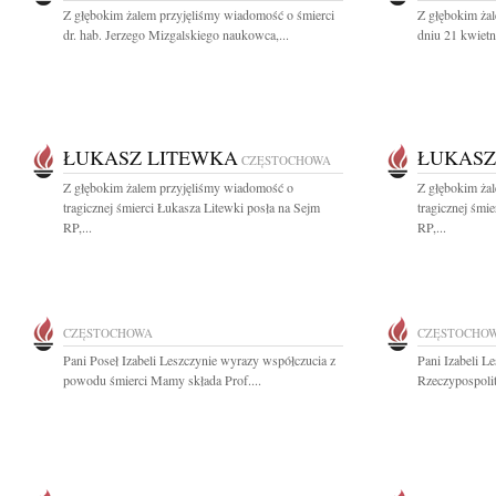
Z głębokim żalem przyjęliśmy wiadomość o śmierci
Z głębokim ża
dr. hab. Jerzego Mizgalskiego naukowca,...
dniu 21 kwietn
ŁUKASZ LITEWKA
ŁUKASZ
CZĘSTOCHOWA
Z głębokim żalem przyjęliśmy wiadomość o
Z głębokim ża
tragicznej śmierci Łukasza Litewki posła na Sejm
tragicznej śmi
RP,...
RP,...
CZĘSTOCHOWA
CZĘSTOCHO
Pani Poseł Izabeli Leszczynie wyrazy współczucia z
Pani Izabeli L
powodu śmierci Mamy składa Prof....
Rzeczypospolit