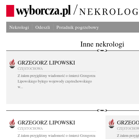
Nekrologi
Odeszli
Poradnik pogrzebowy
Inne nekrologi
GRZEGORZ LIPOWSKI
CZĘSTOCHOWA
Z żalem przyjęliśmy wiadomość o śmierci Grzegorza
Lipowskiego byłego wojewody częstochowskiego
w...
GRZEGORZ LIPOWSKI
GRZEGO
CZĘSTOCHOWA
CZĘSTOCHO
Z żalem przyjęliśmy wiadomość o śmierci Grzegorza
Z żalem przyj