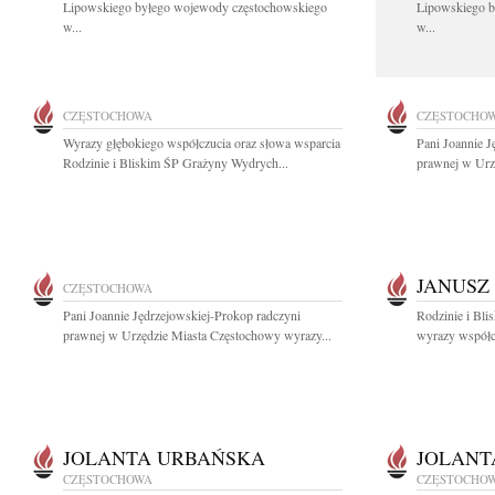
Lipowskiego byłego wojewody częstochowskiego
Lipowskiego b
w...
w...
CZĘSTOCHOWA
CZĘSTOCHO
Wyrazy głębokiego współczucia oraz słowa wsparcia
Pani Joannie J
Rodzinie i Bliskim ŚP Grażyny Wydrych...
prawnej w Urz
JANUSZ
CZĘSTOCHOWA
Pani Joannie Jędrzejowskiej-Prokop radczyni
Rodzinie i Bli
prawnej w Urzędzie Miasta Częstochowy wyrazy...
wyrazy współcz
JOLANTA URBAŃSKA
JOLANT
CZĘSTOCHOWA
CZĘSTOCHO