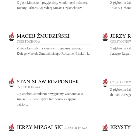
Z głębokim żalem przyjęliśmy wiadomość o śmierci
Z głębokim ża
Jolanty Urbańskiej radnej Miasta Częstochowy...
Jolanty Urbańs
MACIEJ ŻMUDZIŃSKI
JERZY 
CZĘSTOCHOWA
CZĘSTOCHO
Z głębokim żalem i smutkiem żegnamy naszego
Z głębokim ża
Kolegę Macieja Żmudzińskiego Rodzinie, Bliskim i...
Jerzego Ragani
STANISŁAW ROZPONDEK
CZĘSTOCHO
CZĘSTOCHOWA
Z głębokim ża
Z głębokim smutkiem przyjęliśmy wiadomość o
dr. hab. Jerze
śmierci Ks. Stanisława Rospondka kapłana,
patrioty,...
JERZY MIZGALSKI
KRYSTY
CZĘSTOCHOWA