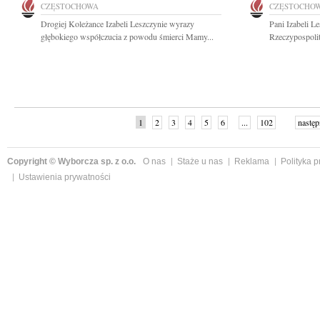
CZĘSTOCHOWA
CZĘSTOCHO
Drogiej Koleżance Izabeli Leszczynie wyrazy
Pani Izabeli L
głębokiego współczucia z powodu śmierci Mamy...
Rzeczypospolit
1
2
3
4
5
6
...
102
następ
Copyright © Wyborcza sp. z o.o.
O nas
Staże u nas
Reklama
Polityka 
Ustawienia prywatności