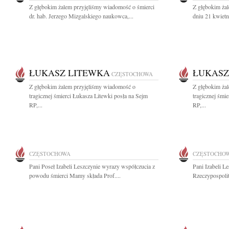
Z głębokim żalem przyjęliśmy wiadomość o śmierci
Z głębokim ża
dr. hab. Jerzego Mizgalskiego naukowca,...
dniu 21 kwietn
ŁUKASZ LITEWKA
ŁUKASZ
CZĘSTOCHOWA
Z głębokim żalem przyjęliśmy wiadomość o
Z głębokim ża
tragicznej śmierci Łukasza Litewki posła na Sejm
tragicznej śmi
RP,...
RP,...
CZĘSTOCHOWA
CZĘSTOCHO
Pani Poseł Izabeli Leszczynie wyrazy współczucia z
Pani Izabeli L
powodu śmierci Mamy składa Prof....
Rzeczypospolit