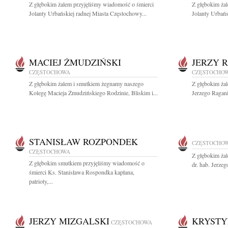
Z głębokim żalem przyjęliśmy wiadomość o śmierci
Z głębokim ża
Jolanty Urbańskiej radnej Miasta Częstochowy...
Jolanty Urbańs
MACIEJ ŻMUDZIŃSKI
JERZY 
CZĘSTOCHOWA
CZĘSTOCHO
Z głębokim żalem i smutkiem żegnamy naszego
Z głębokim ża
Kolegę Macieja Żmudzińskiego Rodzinie, Bliskim i...
Jerzego Ragani
STANISŁAW ROZPONDEK
CZĘSTOCHO
CZĘSTOCHOWA
Z głębokim ża
Z głębokim smutkiem przyjęliśmy wiadomość o
dr. hab. Jerze
śmierci Ks. Stanisława Rospondka kapłana,
patrioty,...
JERZY MIZGALSKI
KRYSTY
CZĘSTOCHOWA