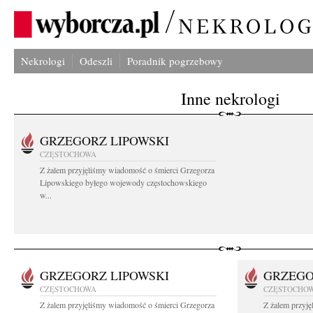
Nekrologi
Odeszli
Poradnik pogrzebowy
Inne nekrologi
GRZEGORZ LIPOWSKI
CZĘSTOCHOWA
Z żalem przyjęliśmy wiadomość o śmierci Grzegorza
Lipowskiego byłego wojewody częstochowskiego
w...
GRZEGORZ LIPOWSKI
GRZEGO
CZĘSTOCHOWA
CZĘSTOCHO
Z żalem przyjęliśmy wiadomość o śmierci Grzegorza
Z żalem przyj