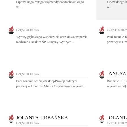
Lipowskiego byłego wojewody częstochowskiego
Lipowskiego b
w...
w...
CZĘSTOCHOWA
CZĘSTOCHO
Wyrazy głębokiego współczucia oraz słowa wsparcia
Pani Joannie J
Rodzinie i Bliskim ŚP Grażyny Wydrych...
prawnej w Urz
JANUSZ
CZĘSTOCHOWA
Pani Joannie Jędrzejowskiej-Prokop radczyni
Rodzinie i Bli
prawnej w Urzędzie Miasta Częstochowy wyrazy...
wyrazy współcz
JOLANTA URBAŃSKA
JOLANT
CZĘSTOCHOWA
CZĘSTOCHO