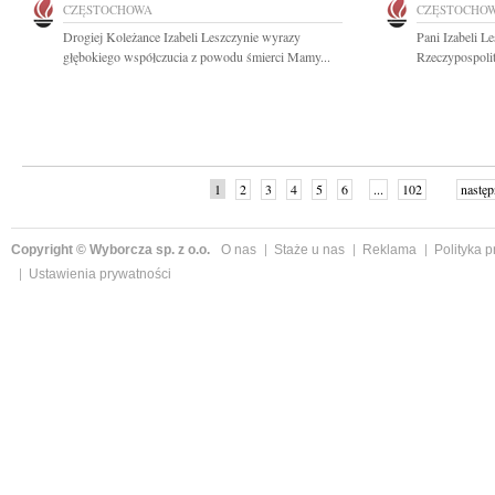
CZĘSTOCHOWA
CZĘSTOCHO
Drogiej Koleżance Izabeli Leszczynie wyrazy
Pani Izabeli L
głębokiego współczucia z powodu śmierci Mamy...
Rzeczypospolit
1
2
3
4
5
6
...
102
następ
Copyright © Wyborcza sp. z o.o.
O nas
Staże u nas
Reklama
Polityka 
Ustawienia prywatności