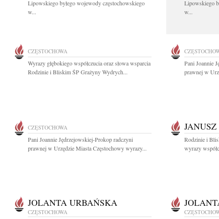
Lipowskiego byłego wojewody częstochowskiego
Lipowskiego b
w...
w...
CZĘSTOCHOWA
CZĘSTOCHO
Wyrazy głębokiego współczucia oraz słowa wsparcia
Pani Joannie J
Rodzinie i Bliskim ŚP Grażyny Wydrych...
prawnej w Urz
JANUSZ
CZĘSTOCHOWA
Pani Joannie Jędrzejowskiej-Prokop radczyni
Rodzinie i Bli
prawnej w Urzędzie Miasta Częstochowy wyrazy...
wyrazy współcz
JOLANTA URBAŃSKA
JOLANT
CZĘSTOCHOWA
CZĘSTOCHO