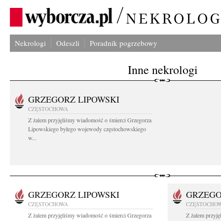
Nekrologi
Odeszli
Poradnik pogrzebowy
Inne nekrologi
GRZEGORZ LIPOWSKI
CZĘSTOCHOWA
Z żalem przyjęliśmy wiadomość o śmierci Grzegorza
Lipowskiego byłego wojewody częstochowskiego
w...
GRZEGORZ LIPOWSKI
GRZEGO
CZĘSTOCHOWA
CZĘSTOCHO
Z żalem przyjęliśmy wiadomość o śmierci Grzegorza
Z żalem przyj