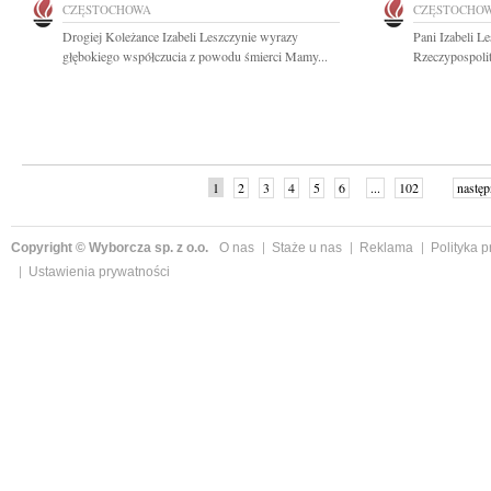
CZĘSTOCHOWA
CZĘSTOCHO
Drogiej Koleżance Izabeli Leszczynie wyrazy
Pani Izabeli L
głębokiego współczucia z powodu śmierci Mamy...
Rzeczypospolit
1
2
3
4
5
6
...
102
następ
Copyright © Wyborcza sp. z o.o.
O nas
Staże u nas
Reklama
Polityka 
Ustawienia prywatności