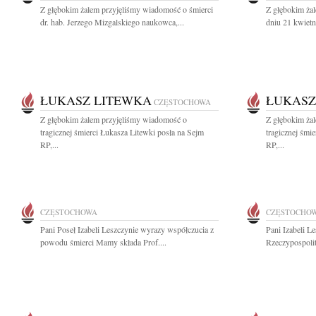
Z głębokim żalem przyjęliśmy wiadomość o śmierci
Z głębokim ża
dr. hab. Jerzego Mizgalskiego naukowca,...
dniu 21 kwietn
ŁUKASZ LITEWKA
ŁUKASZ
CZĘSTOCHOWA
Z głębokim żalem przyjęliśmy wiadomość o
Z głębokim ża
tragicznej śmierci Łukasza Litewki posła na Sejm
tragicznej śmi
RP,...
RP,...
CZĘSTOCHOWA
CZĘSTOCHO
Pani Poseł Izabeli Leszczynie wyrazy współczucia z
Pani Izabeli L
powodu śmierci Mamy składa Prof....
Rzeczypospolit