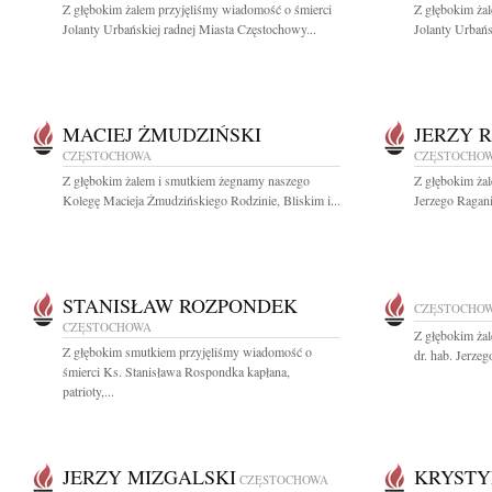
Z głębokim żalem przyjęliśmy wiadomość o śmierci
Z głębokim ża
Jolanty Urbańskiej radnej Miasta Częstochowy...
Jolanty Urbańs
MACIEJ ŻMUDZIŃSKI
JERZY 
CZĘSTOCHOWA
CZĘSTOCHO
Z głębokim żalem i smutkiem żegnamy naszego
Z głębokim ża
Kolegę Macieja Żmudzińskiego Rodzinie, Bliskim i...
Jerzego Ragani
STANISŁAW ROZPONDEK
CZĘSTOCHO
CZĘSTOCHOWA
Z głębokim ża
Z głębokim smutkiem przyjęliśmy wiadomość o
dr. hab. Jerze
śmierci Ks. Stanisława Rospondka kapłana,
patrioty,...
JERZY MIZGALSKI
KRYSTY
CZĘSTOCHOWA