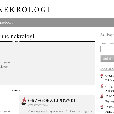
grzebowy
Inne nekrologi
Szukaj
Imię i naz
Grzegorza
skiego
INNE NE
Grzego
Z żale
Grzego
Z żale
22.06
GRZEGORZ LIPOWSKI
Wyrazy
CZĘSTOCHOWA
15.06
Grzegorza
Z żalem przyjęliśmy wiadomość o śmierci Grzegorza
Pani J