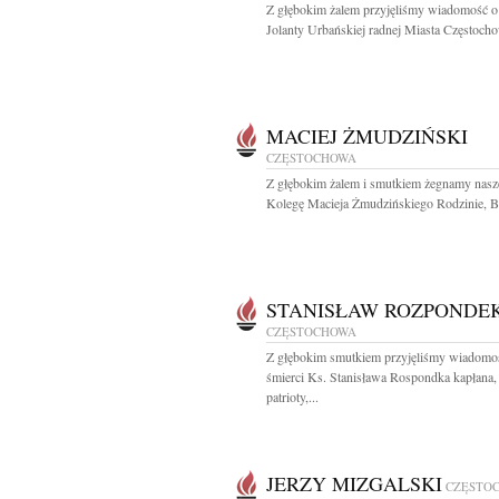
Z głębokim żalem przyjęliśmy wiadomość o
Jolanty Urbańskiej radnej Miasta Częstocho
MACIEJ ŻMUDZIŃSKI
CZĘSTOCHOWA
Z głębokim żalem i smutkiem żegnamy nas
Kolegę Macieja Żmudzińskiego Rodzinie, Bli
STANISŁAW ROZPONDE
CZĘSTOCHOWA
Z głębokim smutkiem przyjęliśmy wiadomo
śmierci Ks. Stanisława Rospondka kapłana,
patrioty,...
JERZY MIZGALSKI
CZĘSTO