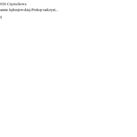
.2026
Częstochowa
oannie Jędrzejowskiej-Prokop radczyni...
ej