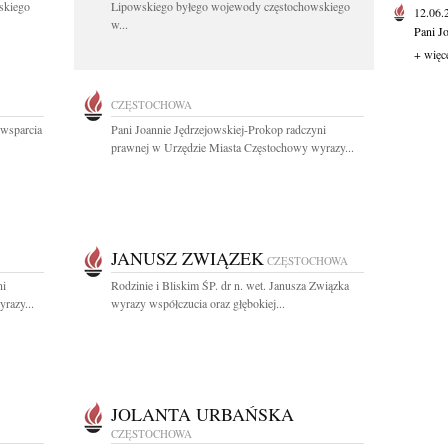
skiego
Lipowskiego byłego wojewody częstochowskiego
12.06
w...
Pani J
+ więc
CZĘSTOCHOWA
 wsparcia
Pani Joannie Jędrzejowskiej-Prokop radczyni
prawnej w Urzędzie Miasta Częstochowy wyrazy...
JANUSZ ZWIĄZEK
CZĘSTOCHOWA
ni
Rodzinie i Bliskim ŚP. dr n. wet. Janusza Związka
razy...
wyrazy współczucia oraz głębokiej...
JOLANTA URBAŃSKA
CZĘSTOCHOWA