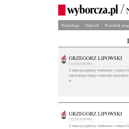
Nekrologi
Odeszli
Poradnik po
GRZEGORZ LIPOWSKI
CZĘSTOCHOWA
Z żalem przyjęliśmy wiadomość o śmierci 
Lipowskiego byłego wojewody częstochow
w...
GRZEGORZ LIPOWSKI
CZĘSTOCHOWA
Z żalem przyjęliśmy wiadomość o śmierci 