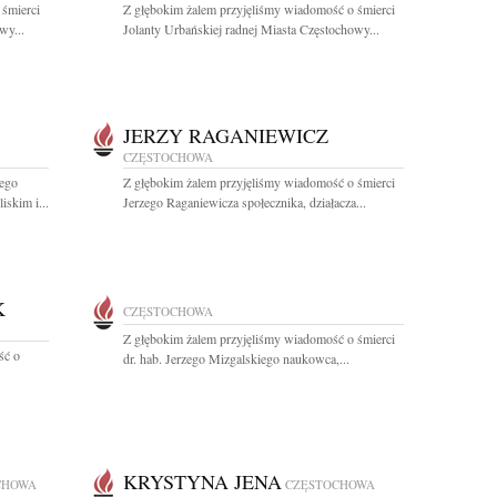
 śmierci
Z głębokim żalem przyjęliśmy wiadomość o śmierci
wy...
Jolanty Urbańskiej radnej Miasta Częstochowy...
JERZY RAGANIEWICZ
CZĘSTOCHOWA
zego
Z głębokim żalem przyjęliśmy wiadomość o śmierci
skim i...
Jerzego Raganiewicza społecznika, działacza...
K
CZĘSTOCHOWA
Z głębokim żalem przyjęliśmy wiadomość o śmierci
ść o
dr. hab. Jerzego Mizgalskiego naukowca,...
KRYSTYNA JENA
CHOWA
CZĘSTOCHOWA