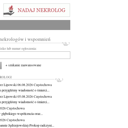
 nekrologów i wspomnień
wisko lub numer ogłoszenia:
+ szukanie zaawansowane
KROLOGI
rz Lipowski
06.08.2026
Częstochowa
m przyjęliśmy wiadomość o śmierci...
rz Lipowski
05.08.2026
Częstochowa
m przyjęliśmy wiadomość o śmierci...
.2026
Częstochowa
 głębokiego współczucia oraz...
.2026
Częstochowa
oannie Jędrzejowskiej-Prokop radczyni...