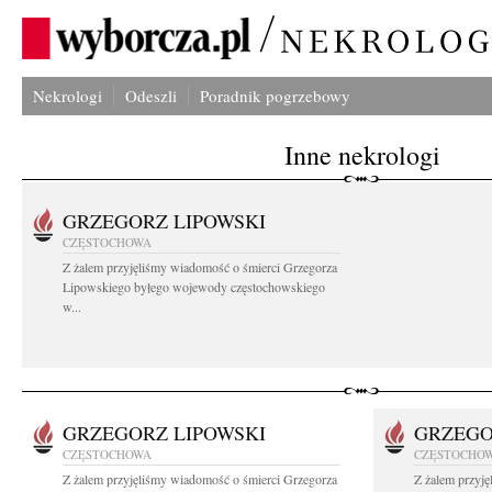
Nekrologi
Odeszli
Poradnik pogrzebowy
Inne nekrologi
GRZEGORZ LIPOWSKI
CZĘSTOCHOWA
Z żalem przyjęliśmy wiadomość o śmierci Grzegorza
Lipowskiego byłego wojewody częstochowskiego
w...
GRZEGORZ LIPOWSKI
GRZEGO
CZĘSTOCHOWA
CZĘSTOCHO
Z żalem przyjęliśmy wiadomość o śmierci Grzegorza
Z żalem przyj