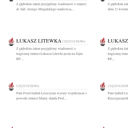
Z głębokim żalem przyjęliśmy wiadomość o śmierci
Z głębokim ża
dr. hab. Jerzego Mizgalskiego naukowca,...
dniu 21 kwietn
ŁUKASZ LITEWKA
ŁUKASZ
CZĘSTOCHOWA
Z głębokim żalem przyjęliśmy wiadomość o
Z głębokim ża
tragicznej śmierci Łukasza Litewki posła na Sejm
tragicznej śmi
RP,...
RP,...
CZĘSTOCHOWA
CZĘSTOCHO
Pani Poseł Izabeli Leszczynie wyrazy współczucia z
Pani Izabeli L
powodu śmierci Mamy składa Prof....
Rzeczypospolit