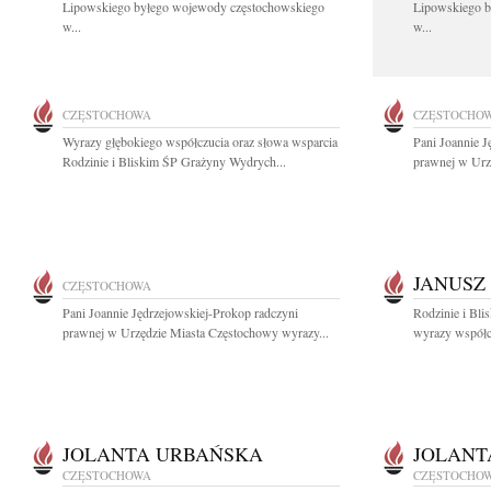
Lipowskiego byłego wojewody częstochowskiego
Lipowskiego b
w...
w...
CZĘSTOCHOWA
CZĘSTOCHO
Wyrazy głębokiego współczucia oraz słowa wsparcia
Pani Joannie J
Rodzinie i Bliskim ŚP Grażyny Wydrych...
prawnej w Urz
JANUSZ
CZĘSTOCHOWA
Pani Joannie Jędrzejowskiej-Prokop radczyni
Rodzinie i Bli
prawnej w Urzędzie Miasta Częstochowy wyrazy...
wyrazy współcz
JOLANTA URBAŃSKA
JOLANT
CZĘSTOCHOWA
CZĘSTOCHO