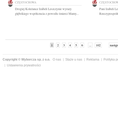
CZĘSTOCHOWA
CZĘSTOCHO
Drogiej Koleżance Izabeli Leszczynie wyrazy
Pani Izabeli L
głębokiego współczucia z powodu śmierci Mamy...
Rzeczypospolit
1
2
3
4
5
6
...
102
następ
Copyright © Wyborcza sp. z o.o.
O nas
Staże u nas
Reklama
Polityka 
Ustawienia prywatności