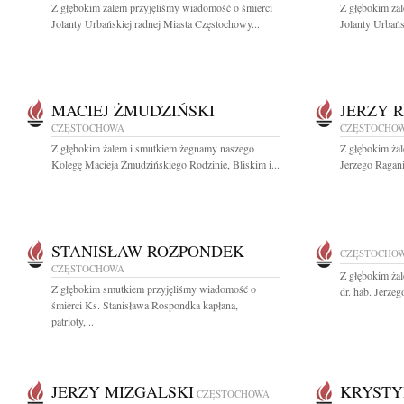
Z głębokim żalem przyjęliśmy wiadomość o śmierci
Z głębokim ża
Jolanty Urbańskiej radnej Miasta Częstochowy...
Jolanty Urbańs
MACIEJ ŻMUDZIŃSKI
JERZY 
CZĘSTOCHOWA
CZĘSTOCHO
Z głębokim żalem i smutkiem żegnamy naszego
Z głębokim ża
Kolegę Macieja Żmudzińskiego Rodzinie, Bliskim i...
Jerzego Ragani
STANISŁAW ROZPONDEK
CZĘSTOCHO
CZĘSTOCHOWA
Z głębokim ża
Z głębokim smutkiem przyjęliśmy wiadomość o
dr. hab. Jerze
śmierci Ks. Stanisława Rospondka kapłana,
patrioty,...
JERZY MIZGALSKI
KRYSTY
CZĘSTOCHOWA