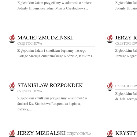
Z głębokim żalem przyjęliśmy wiadomość o śmierci
Z głębokim ża
Jolanty Urbańskiej radnej Miasta Częstochowy...
Jolanty Urbańs
MACIEJ ŻMUDZIŃSKI
JERZY 
CZĘSTOCHOWA
CZĘSTOCHO
Z głębokim żalem i smutkiem żegnamy naszego
Z głębokim ża
Kolegę Macieja Żmudzińskiego Rodzinie, Bliskim i...
Jerzego Ragani
STANISŁAW ROZPONDEK
CZĘSTOCHO
CZĘSTOCHOWA
Z głębokim ża
Z głębokim smutkiem przyjęliśmy wiadomość o
dr. hab. Jerze
śmierci Ks. Stanisława Rospondka kapłana,
patrioty,...
JERZY MIZGALSKI
KRYSTY
CZĘSTOCHOWA