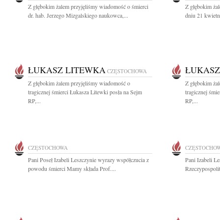
Z głębokim żalem przyjęliśmy wiadomość o śmierci
Z głębokim ża
dr. hab. Jerzego Mizgalskiego naukowca,...
dniu 21 kwietn
ŁUKASZ LITEWKA
ŁUKASZ
CZĘSTOCHOWA
Z głębokim żalem przyjęliśmy wiadomość o
Z głębokim ża
tragicznej śmierci Łukasza Litewki posła na Sejm
tragicznej śmi
RP,...
RP,...
CZĘSTOCHOWA
CZĘSTOCHO
Pani Poseł Izabeli Leszczynie wyrazy współczucia z
Pani Izabeli L
powodu śmierci Mamy składa Prof....
Rzeczypospolit