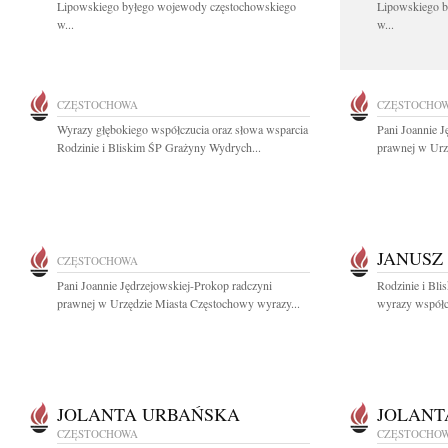
Lipowskiego byłego wojewody częstochowskiego
Lipowskiego b
w...
w...
CZĘSTOCHOWA
CZĘSTOCHO
Wyrazy głębokiego współczucia oraz słowa wsparcia
Pani Joannie J
Rodzinie i Bliskim ŚP Grażyny Wydrych...
prawnej w Urz
JANUSZ
CZĘSTOCHOWA
Pani Joannie Jędrzejowskiej-Prokop radczyni
Rodzinie i Bli
prawnej w Urzędzie Miasta Częstochowy wyrazy...
wyrazy współcz
JOLANTA URBAŃSKA
JOLANT
CZĘSTOCHOWA
CZĘSTOCHO