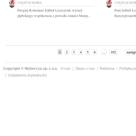
CZĘSTOCHOWA
CZĘSTOCHO
Drogiej Koleżance Izabeli Leszczynie wyrazy
Pani Izabeli L
głębokiego współczucia z powodu śmierci Mamy...
Rzeczypospolit
1
2
3
4
5
6
...
102
następ
Copyright © Wyborcza sp. z o.o.
O nas
Staże u nas
Reklama
Polityka 
Ustawienia prywatności