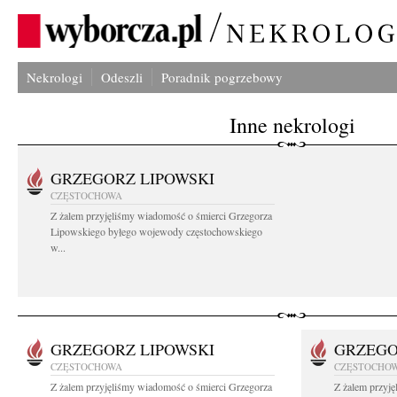
Nekrologi
Odeszli
Poradnik pogrzebowy
Inne nekrologi
GRZEGORZ LIPOWSKI
CZĘSTOCHOWA
Z żalem przyjęliśmy wiadomość o śmierci Grzegorza
Lipowskiego byłego wojewody częstochowskiego
w...
GRZEGORZ LIPOWSKI
GRZEGO
CZĘSTOCHOWA
CZĘSTOCHO
Z żalem przyjęliśmy wiadomość o śmierci Grzegorza
Z żalem przyj