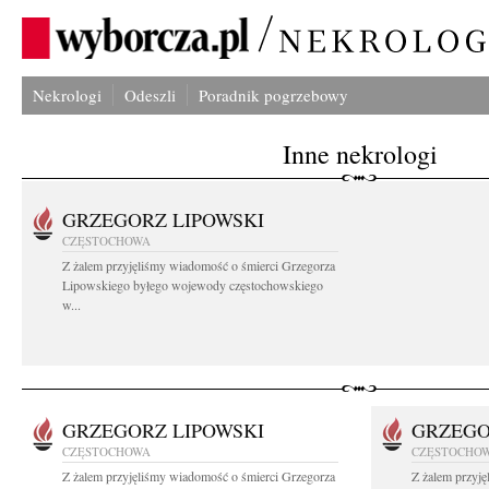
Nekrologi
Odeszli
Poradnik pogrzebowy
Inne nekrologi
GRZEGORZ LIPOWSKI
CZĘSTOCHOWA
Z żalem przyjęliśmy wiadomość o śmierci Grzegorza
Lipowskiego byłego wojewody częstochowskiego
w...
GRZEGORZ LIPOWSKI
GRZEGO
CZĘSTOCHOWA
CZĘSTOCHO
Z żalem przyjęliśmy wiadomość o śmierci Grzegorza
Z żalem przyj