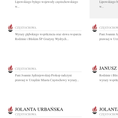
Lipowskiego byłego wojewody częstochowskiego
Lipowskiego b
w...
w...
CZĘSTOCHOWA
CZĘSTOCHO
Wyrazy głębokiego współczucia oraz słowa wsparcia
Pani Joannie J
Rodzinie i Bliskim ŚP Grażyny Wydrych...
prawnej w Urz
JANUSZ
CZĘSTOCHOWA
Pani Joannie Jędrzejowskiej-Prokop radczyni
Rodzinie i Bli
prawnej w Urzędzie Miasta Częstochowy wyrazy...
wyrazy współcz
JOLANTA URBAŃSKA
JOLANT
CZĘSTOCHOWA
CZĘSTOCHO