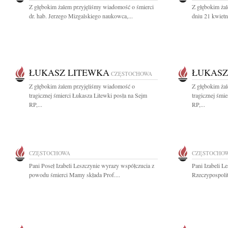
Z głębokim żalem przyjęliśmy wiadomość o śmierci
Z głębokim ża
dr. hab. Jerzego Mizgalskiego naukowca,...
dniu 21 kwietn
ŁUKASZ LITEWKA
ŁUKASZ
CZĘSTOCHOWA
Z głębokim żalem przyjęliśmy wiadomość o
Z głębokim ża
tragicznej śmierci Łukasza Litewki posła na Sejm
tragicznej śmi
RP,...
RP,...
CZĘSTOCHOWA
CZĘSTOCHO
Pani Poseł Izabeli Leszczynie wyrazy współczucia z
Pani Izabeli L
powodu śmierci Mamy składa Prof....
Rzeczypospolit