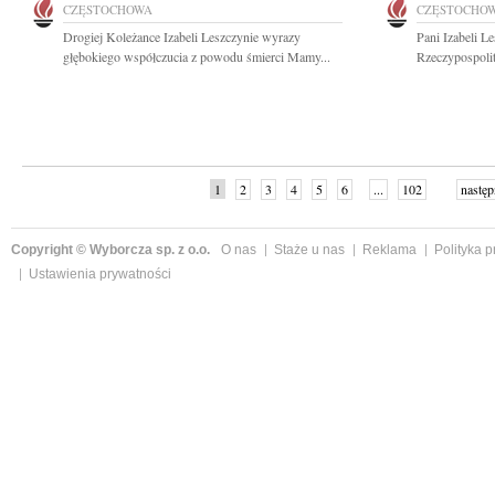
CZĘSTOCHOWA
CZĘSTOCHO
Drogiej Koleżance Izabeli Leszczynie wyrazy
Pani Izabeli L
głębokiego współczucia z powodu śmierci Mamy...
Rzeczypospolit
1
2
3
4
5
6
...
102
następ
Copyright © Wyborcza sp. z o.o.
O nas
Staże u nas
Reklama
Polityka 
Ustawienia prywatności