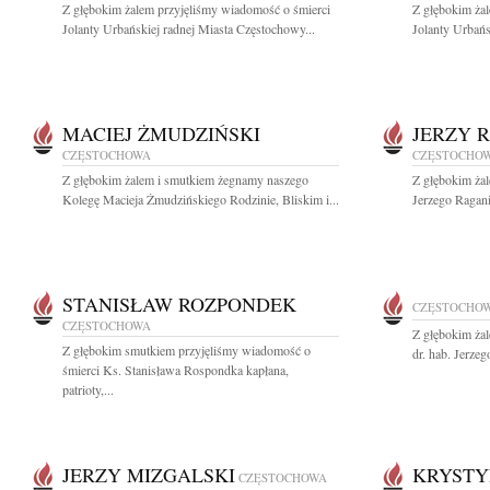
Z głębokim żalem przyjęliśmy wiadomość o śmierci
Z głębokim ża
Jolanty Urbańskiej radnej Miasta Częstochowy...
Jolanty Urbańs
MACIEJ ŻMUDZIŃSKI
JERZY 
CZĘSTOCHOWA
CZĘSTOCHO
Z głębokim żalem i smutkiem żegnamy naszego
Z głębokim ża
Kolegę Macieja Żmudzińskiego Rodzinie, Bliskim i...
Jerzego Ragani
STANISŁAW ROZPONDEK
CZĘSTOCHO
CZĘSTOCHOWA
Z głębokim ża
Z głębokim smutkiem przyjęliśmy wiadomość o
dr. hab. Jerze
śmierci Ks. Stanisława Rospondka kapłana,
patrioty,...
JERZY MIZGALSKI
KRYSTY
CZĘSTOCHOWA