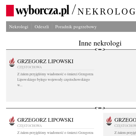
Nekrologi
Odeszli
Poradnik pogrzebowy
Inne nekrologi
GRZEGORZ LIPOWSKI
CZĘSTOCHOWA
Z żalem przyjęliśmy wiadomość o śmierci Grzegorza
Lipowskiego byłego wojewody częstochowskiego
w...
GRZEGORZ LIPOWSKI
GRZEGO
CZĘSTOCHOWA
CZĘSTOCHO
Z żalem przyjęliśmy wiadomość o śmierci Grzegorza
Z żalem przyj