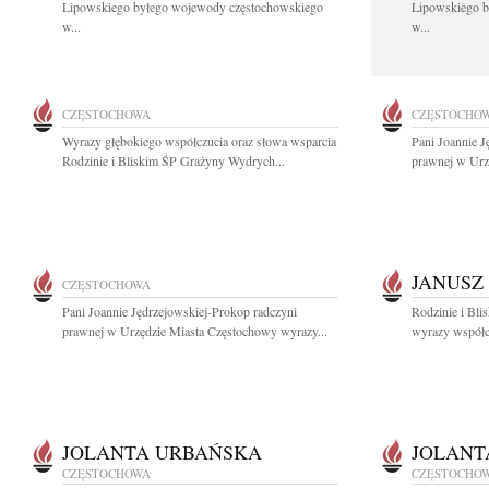
Lipowskiego byłego wojewody częstochowskiego
Lipowskiego b
w...
w...
CZĘSTOCHOWA
CZĘSTOCHO
Wyrazy głębokiego współczucia oraz słowa wsparcia
Pani Joannie J
Rodzinie i Bliskim ŚP Grażyny Wydrych...
prawnej w Urz
JANUSZ
CZĘSTOCHOWA
Pani Joannie Jędrzejowskiej-Prokop radczyni
Rodzinie i Bli
prawnej w Urzędzie Miasta Częstochowy wyrazy...
wyrazy współcz
JOLANTA URBAŃSKA
JOLANT
CZĘSTOCHOWA
CZĘSTOCHO