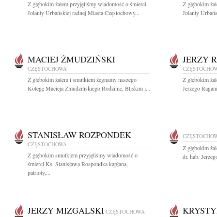
Z głębokim żalem przyjęliśmy wiadomość o śmierci
Z głębokim ża
Jolanty Urbańskiej radnej Miasta Częstochowy...
Jolanty Urbańs
MACIEJ ŻMUDZIŃSKI
JERZY 
CZĘSTOCHOWA
CZĘSTOCHO
Z głębokim żalem i smutkiem żegnamy naszego
Z głębokim ża
Kolegę Macieja Żmudzińskiego Rodzinie, Bliskim i...
Jerzego Ragani
STANISŁAW ROZPONDEK
CZĘSTOCHO
CZĘSTOCHOWA
Z głębokim ża
Z głębokim smutkiem przyjęliśmy wiadomość o
dr. hab. Jerze
śmierci Ks. Stanisława Rospondka kapłana,
patrioty,...
JERZY MIZGALSKI
KRYSTY
CZĘSTOCHOWA