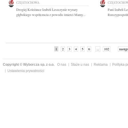
CZĘSTOCHOWA
CZĘSTOCHO
Drogiej Koleżance Izabeli Leszczynie wyrazy
Pani Izabeli L
głębokiego współczucia z powodu śmierci Mamy...
Rzeczypospolit
1
2
3
4
5
6
...
102
następ
Copyright © Wyborcza sp. z o.o.
O nas
Staże u nas
Reklama
Polityka 
Ustawienia prywatności