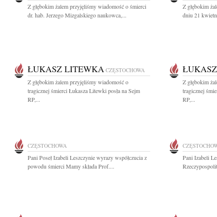
Z głębokim żalem przyjęliśmy wiadomość o śmierci
Z głębokim ża
dr. hab. Jerzego Mizgalskiego naukowca,...
dniu 21 kwietn
ŁUKASZ LITEWKA
ŁUKASZ
CZĘSTOCHOWA
Z głębokim żalem przyjęliśmy wiadomość o
Z głębokim ża
tragicznej śmierci Łukasza Litewki posła na Sejm
tragicznej śmi
RP,...
RP,...
CZĘSTOCHOWA
CZĘSTOCHO
Pani Poseł Izabeli Leszczynie wyrazy współczucia z
Pani Izabeli L
powodu śmierci Mamy składa Prof....
Rzeczypospolit