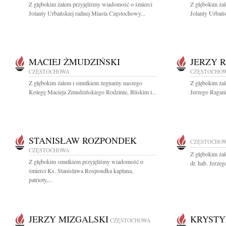
Z głębokim żalem przyjęliśmy wiadomość o śmierci
Z głębokim ża
Jolanty Urbańskiej radnej Miasta Częstochowy...
Jolanty Urbańs
MACIEJ ŻMUDZIŃSKI
JERZY 
CZĘSTOCHOWA
CZĘSTOCHO
Z głębokim żalem i smutkiem żegnamy naszego
Z głębokim ża
Kolegę Macieja Żmudzińskiego Rodzinie, Bliskim i...
Jerzego Ragani
STANISŁAW ROZPONDEK
CZĘSTOCHO
CZĘSTOCHOWA
Z głębokim ża
Z głębokim smutkiem przyjęliśmy wiadomość o
dr. hab. Jerze
śmierci Ks. Stanisława Rospondka kapłana,
patrioty,...
JERZY MIZGALSKI
KRYSTY
CZĘSTOCHOWA