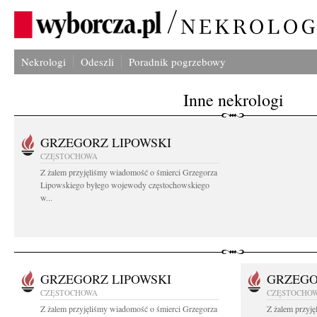
Nekrologi
Odeszli
Poradnik pogrzebowy
Inne nekrologi
GRZEGORZ LIPOWSKI
CZĘSTOCHOWA
Z żalem przyjęliśmy wiadomość o śmierci Grzegorza
Lipowskiego byłego wojewody częstochowskiego
w...
GRZEGORZ LIPOWSKI
GRZEGO
CZĘSTOCHOWA
CZĘSTOCHO
Z żalem przyjęliśmy wiadomość o śmierci Grzegorza
Z żalem przyj