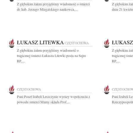
Z głębokim żalem przyjęliśmy wiadomość o śmierci
Z głębokim ża
dr. hab. Jerzego Mizgalskiego naukowca,...
dniu 21 kwietn
ŁUKASZ LITEWKA
ŁUKASZ
CZĘSTOCHOWA
Z głębokim żalem przyjęliśmy wiadomość o
Z głębokim ża
tragicznej śmierci Łukasza Litewki posła na Sejm
tragicznej śmi
RP,...
RP,...
CZĘSTOCHOWA
CZĘSTOCHO
Pani Poseł Izabeli Leszczynie wyrazy współczucia z
Pani Izabeli L
powodu śmierci Mamy składa Prof....
Rzeczypospolit