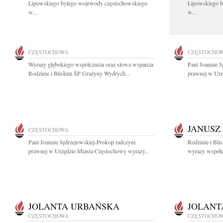
Lipowskiego byłego wojewody częstochowskiego
Lipowskiego b
w...
w...
CZĘSTOCHOWA
CZĘSTOCHO
Wyrazy głębokiego współczucia oraz słowa wsparcia
Pani Joannie J
Rodzinie i Bliskim ŚP Grażyny Wydrych...
prawnej w Urz
JANUSZ
CZĘSTOCHOWA
Pani Joannie Jędrzejowskiej-Prokop radczyni
Rodzinie i Bli
prawnej w Urzędzie Miasta Częstochowy wyrazy...
wyrazy współcz
JOLANTA URBAŃSKA
JOLANT
CZĘSTOCHOWA
CZĘSTOCHO