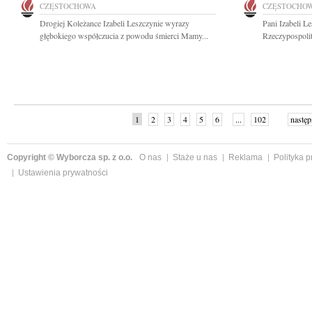
CZĘSTOCHOWA
CZĘSTOCHO
Drogiej Koleżance Izabeli Leszczynie wyrazy
Pani Izabeli L
głębokiego współczucia z powodu śmierci Mamy...
Rzeczypospolit
1
2
3
4
5
6
...
102
następ
Copyright © Wyborcza sp. z o.o.
O nas
Staże u nas
Reklama
Polityka 
Ustawienia prywatności