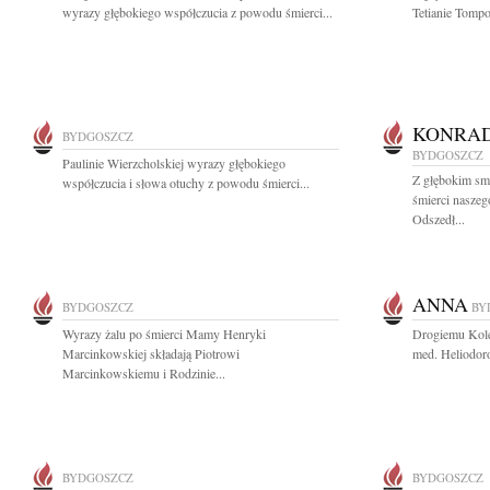
wyrazy głębokiego współczucia z powodu śmierci...
Tetianie Tompo
KONRAD
BYDGOSZCZ
BYDGOSZCZ
Paulinie Wierzcholskiej wyrazy głębokiego
Z głębokim sm
współczucia i słowa otuchy z powodu śmierci...
śmierci nasze
Odszedł...
ANNA
BYDGOSZCZ
BY
Wyrazy żalu po śmierci Mamy Henryki
Drogiemu Koled
Marcinkowskiej składają Piotrowi
med. Heliodor
Marcinkowskiemu i Rodzinie...
BYDGOSZCZ
BYDGOSZCZ