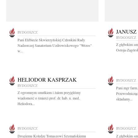
JANUSZ
BYDGOSZCZ
BYDGOSZCZ
Pani Elżbiecie Skwierzyńskiej Członkini Rady
Z głębokim smu
Nadzorczej Sanatorium Uzdrowiskowego "Wrzos"
Ostoja-Zagórsk
w...
HELIODOR KASPRZAK
BYDGOSZCZ
BYDGOSZCZ
Pani mgr farm.
Z ogromnym smutkiem i żalem przyjęliśmy
Przewodnicząc
wiadomość o śmierci prof. dr. hab. n. med.
składamy...
Heliodora...
BYDGOSZCZ
BYDGOSZCZ
Drogiemu Koledze Tomaszowi Szymańskiemu
Z głębokim sm