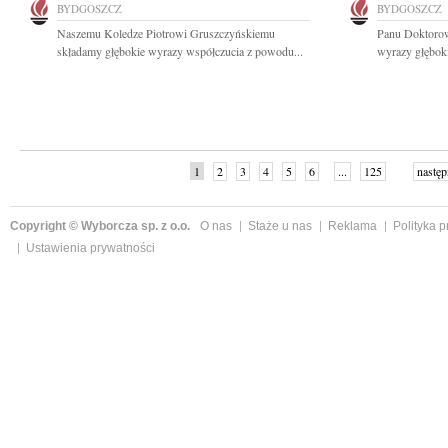
BYDGOSZCZ
BYDGOSZCZ
Naszemu Koledze Piotrowi Gruszczyńskiemu
Panu Doktoro
składamy głębokie wyrazy współczucia z powodu...
wyrazy głęboki
1
2
3
4
5
6
...
125
następ
Copyright © Wyborcza sp. z o.o.
O nas
Staże u nas
Reklama
Polityka 
Ustawienia prywatności