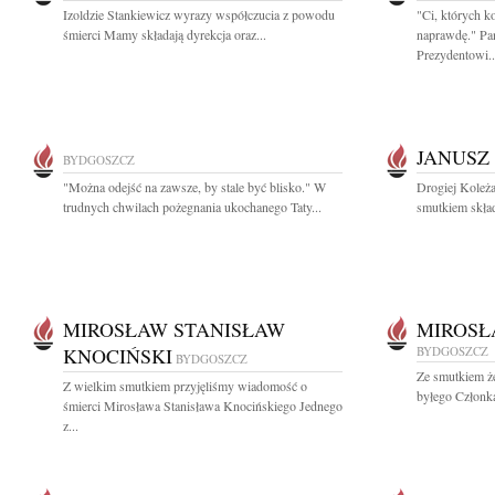
Izoldzie Stankiewicz wyrazy współczucia z powodu
"Ci, których k
śmierci Mamy składają dyrekcja oraz...
naprawdę." Pa
Prezydentowi..
JANUSZ
BYDGOSZCZ
"Można odejść na zawsze, by stale być blisko." W
Drogiej Koleża
trudnych chwilach pożegnania ukochanego Taty...
smutkiem skład
MIROSŁAW STANISŁAW
MIROSŁ
KNOCIŃSKI
BYDGOSZCZ
BYDGOSZCZ
Ze smutkiem ż
Z wielkim smutkiem przyjęliśmy wiadomość o
byłego Członk
śmierci Mirosława Stanisława Knocińskiego Jednego
z...