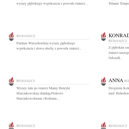
wyrazy głębokiego współczucia z powodu śmierci...
Tetianie Tompo
KONRAD
BYDGOSZCZ
BYDGOSZCZ
Paulinie Wierzcholskiej wyrazy głębokiego
Z głębokim sm
współczucia i słowa otuchy z powodu śmierci...
śmierci nasze
Odszedł...
ANNA
BYDGOSZCZ
BY
Wyrazy żalu po śmierci Mamy Henryki
Drogiemu Koled
Marcinkowskiej składają Piotrowi
med. Heliodor
Marcinkowskiemu i Rodzinie...
BYDGOSZCZ
BYDGOSZCZ