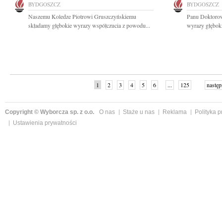
BYDGOSZCZ
BYDGOSZCZ
Naszemu Koledze Piotrowi Gruszczyńskiemu
Panu Doktoro
składamy głębokie wyrazy współczucia z powodu...
wyrazy głęboki
1
2
3
4
5
6
...
125
następ
Copyright © Wyborcza sp. z o.o.
O nas
Staże u nas
Reklama
Polityka 
Ustawienia prywatności