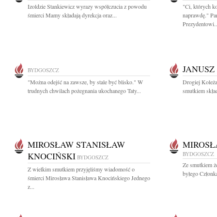
Izoldzie Stankiewicz wyrazy współczucia z powodu
"Ci, których k
śmierci Mamy składają dyrekcja oraz...
naprawdę." Pa
Prezydentowi..
JANUSZ
BYDGOSZCZ
"Można odejść na zawsze, by stale być blisko." W
Drogiej Koleża
trudnych chwilach pożegnania ukochanego Taty...
smutkiem skład
MIROSŁAW STANISŁAW
MIROSŁ
KNOCIŃSKI
BYDGOSZCZ
BYDGOSZCZ
Ze smutkiem ż
Z wielkim smutkiem przyjęliśmy wiadomość o
byłego Członk
śmierci Mirosława Stanisława Knocińskiego Jednego
z...