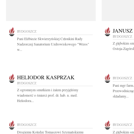
JANUSZ
BYDGOSZCZ
BYDGOSZCZ
Pani Elżbiecie Skwierzyńskiej Członkini Rady
Z głębokim smu
Nadzorczej Sanatorium Uzdrowiskowego "Wrzos"
Ostoja-Zagórsk
w...
HELIODOR KASPRZAK
BYDGOSZCZ
BYDGOSZCZ
Pani mgr farm.
Z ogromnym smutkiem i żalem przyjęliśmy
Przewodnicząc
wiadomość o śmierci prof. dr. hab. n. med.
składamy...
Heliodora...
BYDGOSZCZ
BYDGOSZCZ
Drogiemu Koledze Tomaszowi Szymańskiemu
Z głębokim sm