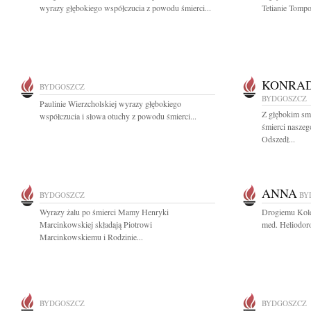
wyrazy głębokiego współczucia z powodu śmierci...
Tetianie Tompo
KONRAD
BYDGOSZCZ
BYDGOSZCZ
Paulinie Wierzcholskiej wyrazy głębokiego
Z głębokim sm
współczucia i słowa otuchy z powodu śmierci...
śmierci nasze
Odszedł...
ANNA
BYDGOSZCZ
BY
Wyrazy żalu po śmierci Mamy Henryki
Drogiemu Koled
Marcinkowskiej składają Piotrowi
med. Heliodor
Marcinkowskiemu i Rodzinie...
BYDGOSZCZ
BYDGOSZCZ