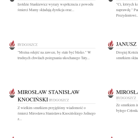
Izoldzie Stankiewicz wyrazy współczucia z powodu
"Ci, których k
śmierci Mamy składają dyrekcja oraz...
naprawdę." Pa
Prezydentowi..
JANUSZ
BYDGOSZCZ
"Można odejść na zawsze, by stale być blisko." W
Drogiej Koleża
trudnych chwilach pożegnania ukochanego Taty...
smutkiem skład
MIROSŁAW STANISŁAW
MIROSŁ
KNOCIŃSKI
BYDGOSZCZ
BYDGOSZCZ
Ze smutkiem ż
Z wielkim smutkiem przyjęliśmy wiadomość o
byłego Członk
śmierci Mirosława Stanisława Knocińskiego Jednego
z...