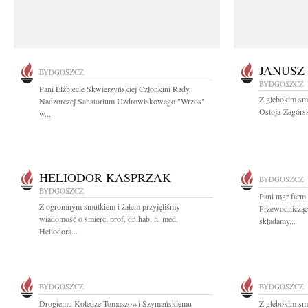
JANUSZ
BYDGOSZCZ
BYDGOSZCZ
Pani Elżbiecie Skwierzyńskiej Członkini Rady
Z głębokim smu
Nadzorczej Sanatorium Uzdrowiskowego "Wrzos"
Ostoja-Zagórsk
w...
HELIODOR KASPRZAK
BYDGOSZCZ
BYDGOSZCZ
Pani mgr farm.
Z ogromnym smutkiem i żalem przyjęliśmy
Przewodnicząc
wiadomość o śmierci prof. dr. hab. n. med.
składamy...
Heliodora...
BYDGOSZCZ
BYDGOSZCZ
Drogiemu Koledze Tomaszowi Szymańskiemu
Z głębokim sm