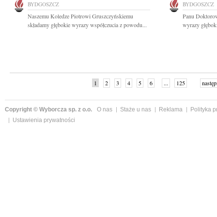
BYDGOSZCZ
BYDGOSZCZ
Naszemu Koledze Piotrowi Gruszczyńskiemu
Panu Doktoro
składamy głębokie wyrazy współczucia z powodu...
wyrazy głęboki
1
2
3
4
5
6
...
125
następ
Copyright © Wyborcza sp. z o.o.
O nas
Staże u nas
Reklama
Polityka 
Ustawienia prywatności