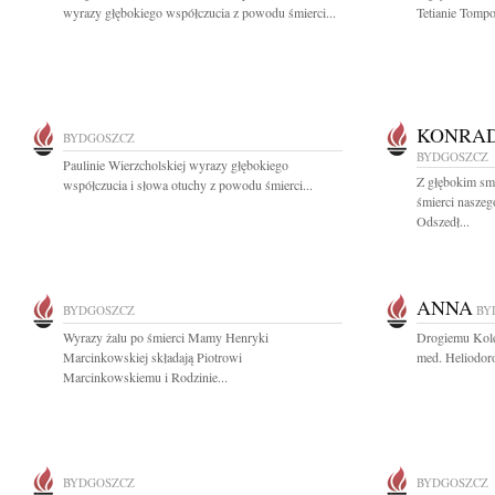
wyrazy głębokiego współczucia z powodu śmierci...
Tetianie Tompo
KONRAD
BYDGOSZCZ
BYDGOSZCZ
Paulinie Wierzcholskiej wyrazy głębokiego
Z głębokim sm
współczucia i słowa otuchy z powodu śmierci...
śmierci nasze
Odszedł...
ANNA
BYDGOSZCZ
BY
Wyrazy żalu po śmierci Mamy Henryki
Drogiemu Koled
Marcinkowskiej składają Piotrowi
med. Heliodor
Marcinkowskiemu i Rodzinie...
BYDGOSZCZ
BYDGOSZCZ