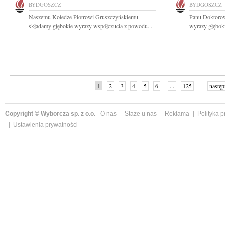
BYDGOSZCZ
BYDGOSZCZ
Naszemu Koledze Piotrowi Gruszczyńskiemu
Panu Doktoro
składamy głębokie wyrazy współczucia z powodu...
wyrazy głęboki
1
2
3
4
5
6
...
125
następ
Copyright © Wyborcza sp. z o.o.
O nas
Staże u nas
Reklama
Polityka 
Ustawienia prywatności