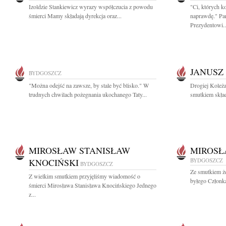
Izoldzie Stankiewicz wyrazy współczucia z powodu
"Ci, których k
śmierci Mamy składają dyrekcja oraz...
naprawdę." Pa
Prezydentowi..
JANUSZ
BYDGOSZCZ
"Można odejść na zawsze, by stale być blisko." W
Drogiej Koleża
trudnych chwilach pożegnania ukochanego Taty...
smutkiem skład
MIROSŁAW STANISŁAW
MIROSŁ
KNOCIŃSKI
BYDGOSZCZ
BYDGOSZCZ
Ze smutkiem ż
Z wielkim smutkiem przyjęliśmy wiadomość o
byłego Członk
śmierci Mirosława Stanisława Knocińskiego Jednego
z...