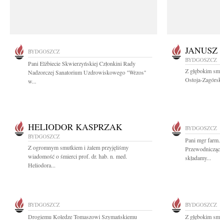
JANUSZ
BYDGOSZCZ
BYDGOSZCZ
Pani Elżbiecie Skwierzyńskiej Członkini Rady
Z głębokim smu
Nadzorczej Sanatorium Uzdrowiskowego "Wrzos"
Ostoja-Zagórsk
w...
HELIODOR KASPRZAK
BYDGOSZCZ
BYDGOSZCZ
Pani mgr farm.
Z ogromnym smutkiem i żalem przyjęliśmy
Przewodnicząc
wiadomość o śmierci prof. dr. hab. n. med.
składamy...
Heliodora...
BYDGOSZCZ
BYDGOSZCZ
Drogiemu Koledze Tomaszowi Szymańskiemu
Z głębokim sm