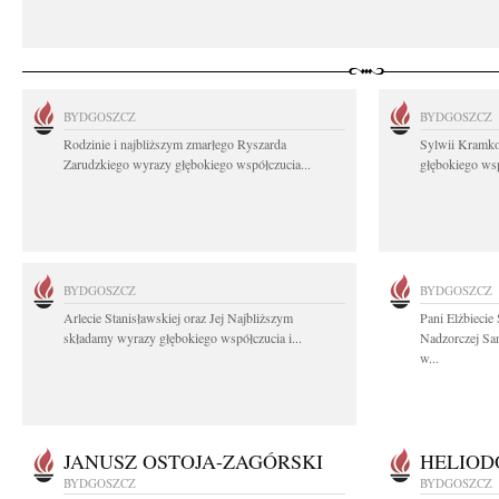
BYDGOSZCZ
BYDGOSZCZ
Rodzinie i najbliższym zmarłego Ryszarda
Sylwii Kramko
Zarudzkiego wyrazy głębokiego współczucia...
głębokiego ws
BYDGOSZCZ
BYDGOSZCZ
Arlecie Stanisławskiej oraz Jej Najbliższym
Pani Elżbiecie
składamy wyrazy głębokiego współczucia i...
Nadzorczej S
w...
JANUSZ OSTOJA-ZAGÓRSKI
HELIOD
BYDGOSZCZ
BYDGOSZCZ