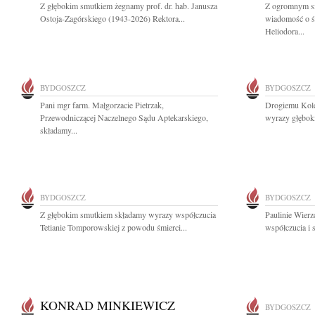
Z głębokim smutkiem żegnamy prof. dr. hab. Janusza
Z ogromnym sm
Ostoja-Zagórskiego (1943-2026) Rektora...
wiadomość o śm
Heliodora...
BYDGOSZCZ
BYDGOSZCZ
Pani mgr farm. Małgorzacie Pietrzak,
Drogiemu Kol
Przewodniczącej Naczelnego Sądu Aptekarskiego,
wyrazy głęboki
składamy...
BYDGOSZCZ
BYDGOSZCZ
Z głębokim smutkiem składamy wyrazy współczucia
Paulinie Wierz
Tetianie Tomporowskiej z powodu śmierci...
współczucia i 
KONRAD MINKIEWICZ
BYDGOSZCZ