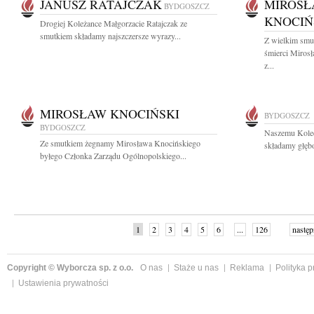
JANUSZ RATAJCZAK
MIROSŁ
BYDGOSZCZ
KNOCIŃ
Drogiej Koleżance Małgorzacie Ratajczak ze
smutkiem składamy najszczersze wyrazy...
Z wielkim smu
śmierci Miros
z...
MIROSŁAW KNOCIŃSKI
BYDGOSZCZ
BYDGOSZCZ
Naszemu Koled
Ze smutkiem żegnamy Mirosława Knocińskiego
składamy głęb
byłego Członka Zarządu Ogólnopolskiego...
1
2
3
4
5
6
...
126
następ
Copyright © Wyborcza sp. z o.o.
O nas
Staże u nas
Reklama
Polityka 
Ustawienia prywatności