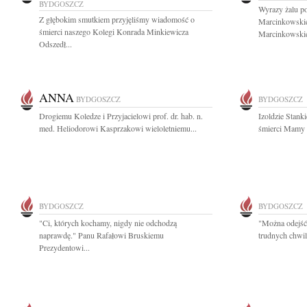
BYDGOSZCZ
Wyrazy żalu p
Z głębokim smutkiem przyjęliśmy wiadomość o
Marcinkowskiej
śmierci naszego Kolegi Konrada Minkiewicza
Marcinkowskie
Odszedł...
ANNA
BYDGOSZCZ
BYDGOSZCZ
Drogiemu Koledze i Przyjacielowi prof. dr. hab. n.
Izoldzie Stan
med. Heliodorowi Kasprzakowi wieloletniemu...
śmierci Mamy s
BYDGOSZCZ
BYDGOSZCZ
"Ci, których kochamy, nigdy nie odchodzą
"Można odejść 
naprawdę." Panu Rafałowi Bruskiemu
trudnych chwil
Prezydentowi...