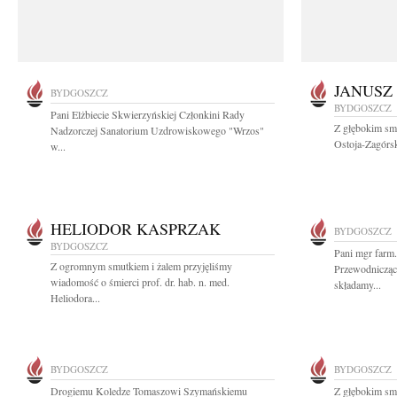
JANUSZ
BYDGOSZCZ
BYDGOSZCZ
Pani Elżbiecie Skwierzyńskiej Członkini Rady
Z głębokim smu
Nadzorczej Sanatorium Uzdrowiskowego "Wrzos"
Ostoja-Zagórsk
w...
HELIODOR KASPRZAK
BYDGOSZCZ
BYDGOSZCZ
Pani mgr farm.
Z ogromnym smutkiem i żalem przyjęliśmy
Przewodnicząc
wiadomość o śmierci prof. dr. hab. n. med.
składamy...
Heliodora...
BYDGOSZCZ
BYDGOSZCZ
Drogiemu Koledze Tomaszowi Szymańskiemu
Z głębokim sm