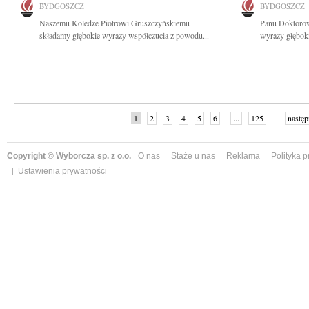
BYDGOSZCZ
BYDGOSZCZ
Naszemu Koledze Piotrowi Gruszczyńskiemu
Panu Doktoro
składamy głębokie wyrazy współczucia z powodu...
wyrazy głęboki
1
2
3
4
5
6
...
125
następ
Copyright © Wyborcza sp. z o.o.
O nas
Staże u nas
Reklama
Polityka 
Ustawienia prywatności