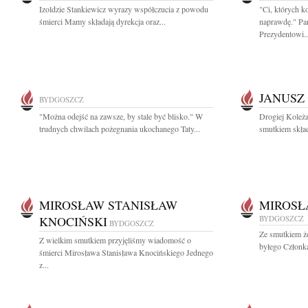
Izoldzie Stankiewicz wyrazy współczucia z powodu
"Ci, których k
śmierci Mamy składają dyrekcja oraz...
naprawdę." Pa
Prezydentowi..
JANUSZ
BYDGOSZCZ
"Można odejść na zawsze, by stale być blisko." W
Drogiej Koleża
trudnych chwilach pożegnania ukochanego Taty...
smutkiem skład
MIROSŁAW STANISŁAW
MIROSŁ
KNOCIŃSKI
BYDGOSZCZ
BYDGOSZCZ
Ze smutkiem ż
Z wielkim smutkiem przyjęliśmy wiadomość o
byłego Członk
śmierci Mirosława Stanisława Knocińskiego Jednego
z...