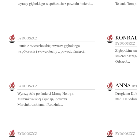
wyrazy głębokiego współczucia z powodu śmierci...
Tetianie Tompo
KONRAD
BYDGOSZCZ
BYDGOSZCZ
Paulinie Wierzcholskiej wyrazy głębokiego
Z głębokim sm
współczucia i słowa otuchy z powodu śmierci...
śmierci nasze
Odszedł...
ANNA
BYDGOSZCZ
BY
Wyrazy żalu po śmierci Mamy Henryki
Drogiemu Koled
Marcinkowskiej składają Piotrowi
med. Heliodor
Marcinkowskiemu i Rodzinie...
BYDGOSZCZ
BYDGOSZCZ