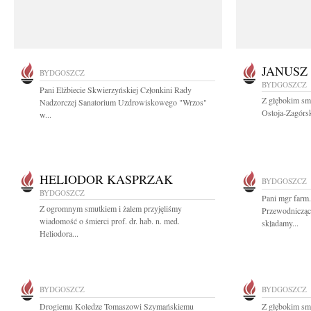
JANUSZ
BYDGOSZCZ
BYDGOSZCZ
Pani Elżbiecie Skwierzyńskiej Członkini Rady
Z głębokim smu
Nadzorczej Sanatorium Uzdrowiskowego "Wrzos"
Ostoja-Zagórsk
w...
HELIODOR KASPRZAK
BYDGOSZCZ
BYDGOSZCZ
Pani mgr farm.
Z ogromnym smutkiem i żalem przyjęliśmy
Przewodnicząc
wiadomość o śmierci prof. dr. hab. n. med.
składamy...
Heliodora...
BYDGOSZCZ
BYDGOSZCZ
Drogiemu Koledze Tomaszowi Szymańskiemu
Z głębokim sm