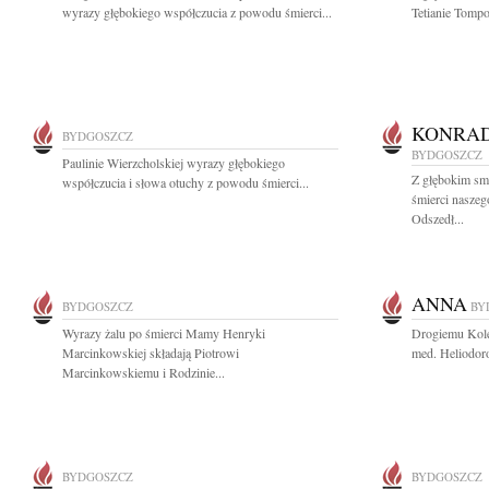
wyrazy głębokiego współczucia z powodu śmierci...
Tetianie Tompo
KONRAD
BYDGOSZCZ
BYDGOSZCZ
Paulinie Wierzcholskiej wyrazy głębokiego
Z głębokim sm
współczucia i słowa otuchy z powodu śmierci...
śmierci nasze
Odszedł...
ANNA
BYDGOSZCZ
BY
Wyrazy żalu po śmierci Mamy Henryki
Drogiemu Koled
Marcinkowskiej składają Piotrowi
med. Heliodor
Marcinkowskiemu i Rodzinie...
BYDGOSZCZ
BYDGOSZCZ