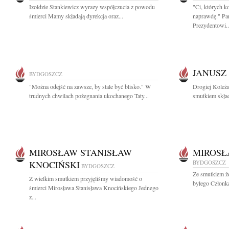
Izoldzie Stankiewicz wyrazy współczucia z powodu
"Ci, których k
śmierci Mamy składają dyrekcja oraz...
naprawdę." Pa
Prezydentowi..
JANUSZ
BYDGOSZCZ
"Można odejść na zawsze, by stale być blisko." W
Drogiej Koleża
trudnych chwilach pożegnania ukochanego Taty...
smutkiem skład
MIROSŁAW STANISŁAW
MIROSŁ
KNOCIŃSKI
BYDGOSZCZ
BYDGOSZCZ
Ze smutkiem ż
Z wielkim smutkiem przyjęliśmy wiadomość o
byłego Członk
śmierci Mirosława Stanisława Knocińskiego Jednego
z...