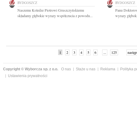
BYDGOSZCZ
BYDGOSZCZ
Naszemu Koledze Piotrowi Gruszczyńskiemu
Panu Doktoro
składamy głębokie wyrazy współczucia z powodu...
wyrazy głęboki
1
2
3
4
5
6
...
125
następ
Copyright © Wyborcza sp. z o.o.
O nas
Staże u nas
Reklama
Polityka 
Ustawienia prywatności