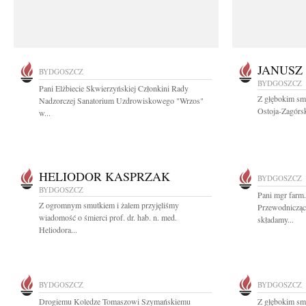
JANUSZ
BYDGOSZCZ
BYDGOSZCZ
Pani Elżbiecie Skwierzyńskiej Członkini Rady
Z głębokim smu
Nadzorczej Sanatorium Uzdrowiskowego "Wrzos"
Ostoja-Zagórsk
w...
HELIODOR KASPRZAK
BYDGOSZCZ
BYDGOSZCZ
Pani mgr farm.
Z ogromnym smutkiem i żalem przyjęliśmy
Przewodnicząc
wiadomość o śmierci prof. dr. hab. n. med.
składamy...
Heliodora...
BYDGOSZCZ
BYDGOSZCZ
Drogiemu Koledze Tomaszowi Szymańskiemu
Z głębokim sm