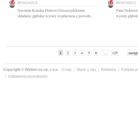
BYDGOSZCZ
BYDGOSZCZ
Naszemu Koledze Piotrowi Gruszczyńskiemu
Panu Doktoro
składamy głębokie wyrazy współczucia z powodu...
wyrazy głęboki
1
2
3
4
5
6
...
125
następ
Copyright © Wyborcza sp. z o.o.
O nas
Staże u nas
Reklama
Polityka 
Ustawienia prywatności