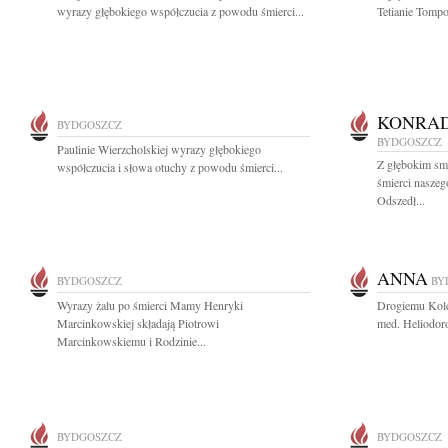
wyrazy głębokiego współczucia z powodu śmierci...
Tetianie Tompo
KONRAD
BYDGOSZCZ
BYDGOSZCZ
Paulinie Wierzcholskiej wyrazy głębokiego
Z głębokim sm
współczucia i słowa otuchy z powodu śmierci...
śmierci nasze
Odszedł...
ANNA
BYDGOSZCZ
BY
Wyrazy żalu po śmierci Mamy Henryki
Drogiemu Koled
Marcinkowskiej składają Piotrowi
med. Heliodor
Marcinkowskiemu i Rodzinie...
BYDGOSZCZ
BYDGOSZCZ