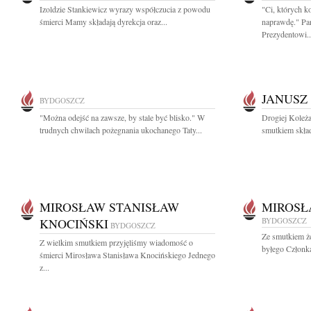
Izoldzie Stankiewicz wyrazy współczucia z powodu
"Ci, których k
śmierci Mamy składają dyrekcja oraz...
naprawdę." Pa
Prezydentowi..
JANUSZ
BYDGOSZCZ
"Można odejść na zawsze, by stale być blisko." W
Drogiej Koleża
trudnych chwilach pożegnania ukochanego Taty...
smutkiem skład
MIROSŁAW STANISŁAW
MIROSŁ
KNOCIŃSKI
BYDGOSZCZ
BYDGOSZCZ
Ze smutkiem ż
Z wielkim smutkiem przyjęliśmy wiadomość o
byłego Członk
śmierci Mirosława Stanisława Knocińskiego Jednego
z...