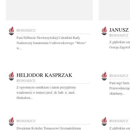
JANUSZ
BYDGOSZCZ
BYDGOSZCZ
Pani Elżbiecie Skwierzyńskiej Członkini Rady
Z głębokim smu
Nadzorczej Sanatorium Uzdrowiskowego "Wrzos"
Ostoja-Zagórsk
w...
HELIODOR KASPRZAK
BYDGOSZCZ
BYDGOSZCZ
Pani mgr farm.
Z ogromnym smutkiem i żalem przyjęliśmy
Przewodnicząc
wiadomość o śmierci prof. dr. hab. n. med.
składamy...
Heliodora...
BYDGOSZCZ
BYDGOSZCZ
Drogiemu Koledze Tomaszowi Szymańskiemu
Z głębokim sm