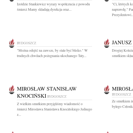
Izoldzie Stankiewicz wyrazy współczucia z powodu
"Ci, których k
śmierci Mamy składają dyrekcja oraz...
naprawdę." Pa
Prezydentowi..
JANUSZ
BYDGOSZCZ
"Można odejść na zawsze, by stale być blisko." W
Drogiej Koleża
trudnych chwilach pożegnania ukochanego Taty...
smutkiem skład
MIROSŁAW STANISŁAW
MIROSŁ
KNOCIŃSKI
BYDGOSZCZ
BYDGOSZCZ
Ze smutkiem ż
Z wielkim smutkiem przyjęliśmy wiadomość o
byłego Członk
śmierci Mirosława Stanisława Knocińskiego Jednego
z...