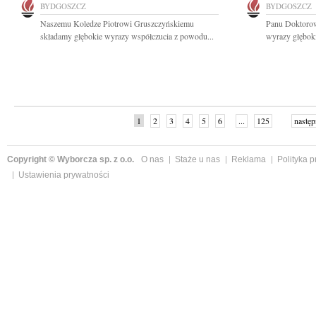
BYDGOSZCZ
BYDGOSZCZ
Naszemu Koledze Piotrowi Gruszczyńskiemu
Panu Doktoro
składamy głębokie wyrazy współczucia z powodu...
wyrazy głęboki
1
2
3
4
5
6
...
125
następ
Copyright © Wyborcza sp. z o.o.
O nas
Staże u nas
Reklama
Polityka 
Ustawienia prywatności