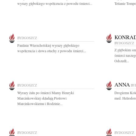
wyrazy głębokiego współczucia z powodu śmierci...
Tetianie Tompo
KONRAD
BYDGOSZCZ
BYDGOSZCZ
Paulinie Wierzcholskiej wyrazy głębokiego
Z głębokim sm
współczucia i słowa otuchy z powodu śmierci...
śmierci nasze
Odszedł...
ANNA
BYDGOSZCZ
BY
Wyrazy żalu po śmierci Mamy Henryki
Drogiemu Koled
Marcinkowskiej składają Piotrowi
med. Heliodor
Marcinkowskiemu i Rodzinie...
BYDGOSZCZ
BYDGOSZCZ