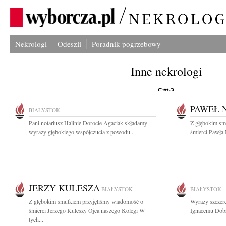
Nekrologi
Odeszli
Poradnik pogrzebowy
Inne nekrologi
PAWEŁ 
BIAŁYSTOK
Pani notariusz Halinie Dorocie Agaciak składamy
Z głębokim sm
wyrazy głębokiego współczucia z powodu...
śmierci Pawła 
JERZY KULESZA
BIAŁYSTOK
BIAŁYSTOK
Z głębokim smutkiem przyjęliśmy wiadomość o
Wyrazy szczere
śmierci Jerzego Kuleszy Ojca naszego Kolegi W
Ignacemu Dobr
tych...