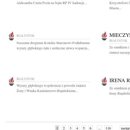
Aleksandra Czuża Posła na Sejm RP IV kadencji...
Krzysztofowi 
Miasta...
MIECZY
BIAŁYSTOK
BIAŁYSTOK
Naszemu drogiemu Koledze Marcinowi Podłubnemu
Ze smutkiem i
wyrazy głębokiego żalu i serdeczne słowa wsparcia...
śmierci naszeg
BIAŁYSTOK
IRENA 
Wyrazy głębokiego współczucia z powodu śmierci
Ze smutkiem p
Żony i Wnuka Kazimierzowi Rupińskiemu...
Ireny Rupiński
1
2
3
4
5
6
...
116
następ