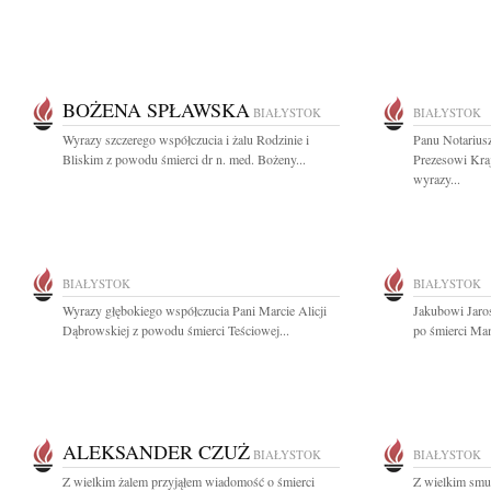
BOŻENA SPŁAWSKA
BIAŁYSTOK
BIAŁYSTOK
Wyrazy szczerego współczucia i żalu Rodzinie i
Panu Notariu
Bliskim z powodu śmierci dr n. med. Bożeny...
Prezesowi Kra
wyrazy...
BIAŁYSTOK
BIAŁYSTOK
Wyrazy głębokiego współczucia Pani Marcie Alicji
Jakubowi Jaro
Dąbrowskiej z powodu śmierci Teściowej...
po śmierci Mam
ALEKSANDER CZUŻ
BIAŁYSTOK
BIAŁYSTOK
Z wielkim żalem przyjąłem wiadomość o śmierci
Z wielkim smu