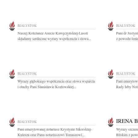
BIAŁYSTOK
BIAŁYSTOK
Naszej Koleżance Anecie Kawęczyńskiej-Lasoń
Pani dr Justyn
składamy serdeczne wyrazy współczucia i słowa...
z powodu śmier
BIAŁYSTOK
BIAŁYSTOK
Wyrazy głębokiego współczucia oraz słowa wsparcia
Pani emerytowa
i otuchy Pani Stanisławie Kozłowskiej...
Rady Izby Nota
IRENA 
BIAŁYSTOK
Pani emerytowanej notariusz Krystynie Sikorskiej-
Wyrazy szczere
Kulesza oraz Panu notariuszowi Tomaszowi...
Bliskim z powo