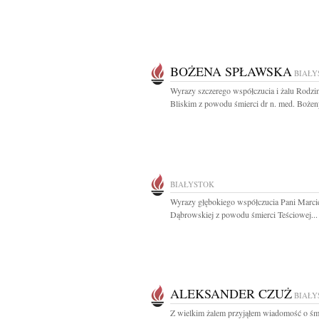
BOŻENA SPŁAWSKA
BIAŁY
Wyrazy szczerego współczucia i żalu Rodzin
Bliskim z powodu śmierci dr n. med. Bożeny
BIAŁYSTOK
Wyrazy głębokiego współczucia Pani Marcie
Dąbrowskiej z powodu śmierci Teściowej...
ALEKSANDER CZUŻ
BIAŁY
Z wielkim żalem przyjąłem wiadomość o śm