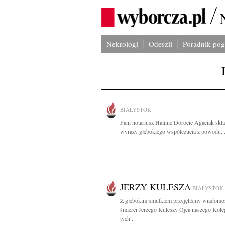
Nekrologi
Odeszli
Poradnik po
BIAŁYSTOK
Pani notariusz Halinie Dorocie Agaciak sk
wyrazy głębokiego współczucia z powodu..
JERZY KULESZA
BIAŁYSTOK
Z głębokim smutkiem przyjęliśmy wiadomo
śmierci Jerzego Kuleszy Ojca naszego Kol
tych...