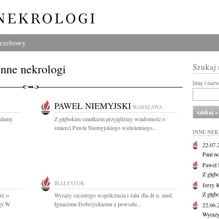
grzebowy
Inne nekrologi
Szukaj
Imię i naz
PAWEŁ NIEMYJSKI
WARSZAWA
ładamy
Z głębokim smutkiem przyjęliśmy wiadomość o
.
śmierci Pawła Niemyjskiego wieloletniego...
INNE NE
22.07
Pani no
Paweł 
Z głęb
BIAŁYSTOK
Jerzy 
Z głęb
ść o
Wyrazy szczerego współczucia i żalu dla dr n. med.
egi W
Ignacemu Dobrzyckiemu z powodu...
22.06
Wyrazy