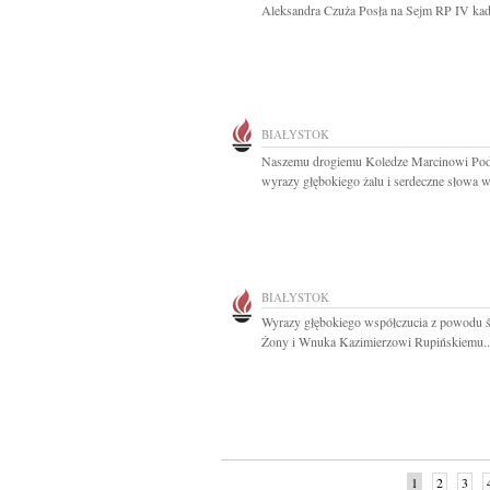
Aleksandra Czuża Posła na Sejm RP IV kade
BIAŁYSTOK
Naszemu drogiemu Koledze Marcinowi Po
wyrazy głębokiego żalu i serdeczne słowa ws
BIAŁYSTOK
Wyrazy głębokiego współczucia z powodu ś
Żony i Wnuka Kazimierzowi Rupińskiemu..
1
2
3