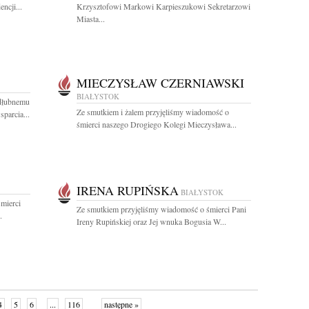
ncji...
Krzysztofowi Markowi Karpieszukowi Sekretarzowi
Miasta...
MIECZYSŁAW CZERNIAWSKI
BIAŁYSTOK
dłubnemu
Ze smutkiem i żalem przyjęliśmy wiadomość o
parcia...
śmierci naszego Drogiego Kolegi Mieczysława...
IRENA RUPIŃSKA
BIAŁYSTOK
mierci
Ze smutkiem przyjęliśmy wiadomość o śmierci Pani
.
Ireny Rupińskiej oraz Jej wnuka Bogusia W...
4
5
6
...
116
następne »