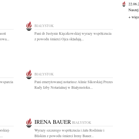
22.06
Naszej
+ więc
BIAŁYSTOK
asoń
Pani dr Justynie Kięczkowskiej wyrazy współczucia
łowa...
z powodu śmierci Ojca składają...
BIAŁYSTOK
 wsparcia
Pani emerytowanej notariusz Alinie Sikorskiej Prezes
Rady Izby Notarialnej w Białymstoku...
IRENA BAUER
BIAŁYSTOK
rskiej-
Wyrazy szczerego współczucia i żalu Rodzinie i
..
Bliskim z powodu śmierci Ireny Bauer...