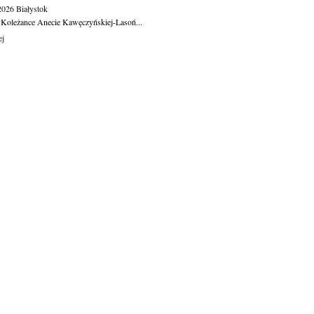
.2026
Białystok
 Koleżance Anecie Kawęczyńskiej-Lasoń...
ej