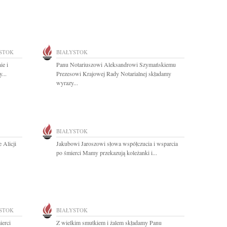
STOK
BIAŁYSTOK
ie i
Panu Notariuszowi Aleksandrowi Szymańskiemu
...
Prezesowi Krajowej Rady Notarialnej składamy
wyrazy...
BIAŁYSTOK
 Alicji
Jakubowi Jaroszowi słowa współczucia i wsparcia
po śmierci Mamy przekazują koleżanki i...
STOK
BIAŁYSTOK
ierci
Z wielkim smutkiem i żalem składamy Panu