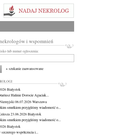
 nekrologów i wspomnień
wisko lub numer ogłoszenia:
+ szukanie zaawansowane
KROLOGI
.2026
Białystok
tariusz Halinie Dorocie Agaciak...
Niemyjski
06.07.2026
Warszawa
okim smutkiem przyjęliśmy wiadomość o...
Kulesza
23.06.2026
Białystok
okim smutkiem przyjęliśmy wiadomość o...
.2026
Białystok
 szczerego współczucia i...