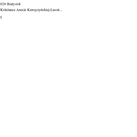
.2026
Białystok
 Koleżance Anecie Kawęczyńskiej-Lasoń...
ej