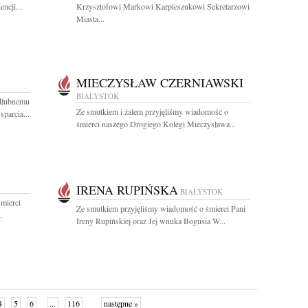
ncji...
Krzysztofowi Markowi Karpieszukowi Sekretarzowi
Miasta...
MIECZYSŁAW CZERNIAWSKI
BIAŁYSTOK
dłubnemu
Ze smutkiem i żalem przyjęliśmy wiadomość o
parcia...
śmierci naszego Drogiego Kolegi Mieczysława...
IRENA RUPIŃSKA
BIAŁYSTOK
mierci
Ze smutkiem przyjęliśmy wiadomość o śmierci Pani
.
Ireny Rupińskiej oraz Jej wnuka Bogusia W...
4
5
6
...
116
następne »