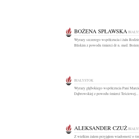
BOŻENA SPŁAWSKA
BIAŁY
Wyrazy szczerego współczucia i żalu Rodzin
Bliskim z powodu śmierci dr n. med. Bożeny
BIAŁYSTOK
Wyrazy głębokiego współczucia Pani Marcie
Dąbrowskiej z powodu śmierci Teściowej...
ALEKSANDER CZUŻ
BIAŁY
Z wielkim żalem przyjąłem wiadomość o śm