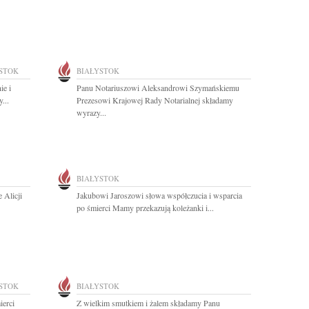
STOK
BIAŁYSTOK
ie i
Panu Notariuszowi Aleksandrowi Szymańskiemu
...
Prezesowi Krajowej Rady Notarialnej składamy
wyrazy...
BIAŁYSTOK
 Alicji
Jakubowi Jaroszowi słowa współczucia i wsparcia
po śmierci Mamy przekazują koleżanki i...
STOK
BIAŁYSTOK
ierci
Z wielkim smutkiem i żalem składamy Panu