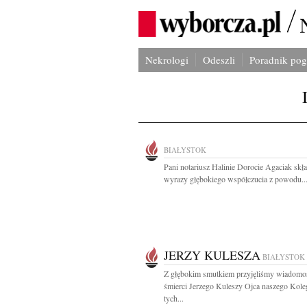
Nekrologi
Odeszli
Poradnik po
BIAŁYSTOK
Pani notariusz Halinie Dorocie Agaciak sk
wyrazy głębokiego współczucia z powodu..
JERZY KULESZA
BIAŁYSTOK
Z głębokim smutkiem przyjęliśmy wiadomo
śmierci Jerzego Kuleszy Ojca naszego Kol
tych...