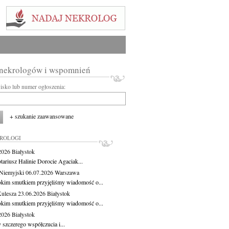
 nekrologów i wspomnień
wisko lub numer ogłoszenia:
+ szukanie zaawansowane
KROLOGI
.2026
Białystok
tariusz Halinie Dorocie Agaciak...
Niemyjski
06.07.2026
Warszawa
okim smutkiem przyjęliśmy wiadomość o...
Kulesza
23.06.2026
Białystok
okim smutkiem przyjęliśmy wiadomość o...
.2026
Białystok
 szczerego współczucia i...