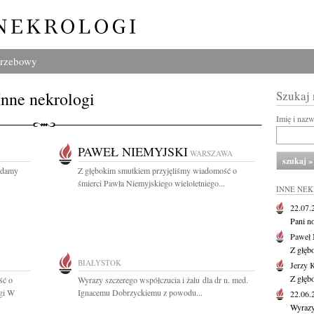
grzebowy
Inne nekrologi
Szukaj
Imię i naz
PAWEŁ NIEMYJSKI
WARSZAWA
ładamy
Z głębokim smutkiem przyjęliśmy wiadomość o
.
śmierci Pawła Niemyjskiego wieloletniego...
INNE NE
22.07
Pani no
Paweł 
Z głęb
BIAŁYSTOK
Jerzy 
Z głęb
ść o
Wyrazy szczerego współczucia i żalu dla dr n. med.
egi W
Ignacemu Dobrzyckiemu z powodu...
22.06
Wyrazy