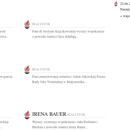
22.06
Naszej
+ więc
BIAŁYSTOK
asoń
Pani dr Justynie Kięczkowskiej wyrazy współczucia
łowa...
z powodu śmierci Ojca składają...
BIAŁYSTOK
 wsparcia
Pani emerytowanej notariusz Alinie Sikorskiej Prezes
Rady Izby Notarialnej w Białymstoku...
IRENA BAUER
BIAŁYSTOK
rskiej-
Wyrazy szczerego współczucia i żalu Rodzinie i
..
Bliskim z powodu śmierci Ireny Bauer...