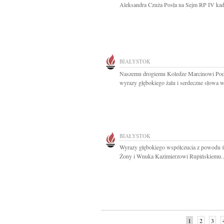
Aleksandra Czuża Posła na Sejm RP IV kade
BIAŁYSTOK
Naszemu drogiemu Koledze Marcinowi Po
wyrazy głębokiego żalu i serdeczne słowa ws
BIAŁYSTOK
Wyrazy głębokiego współczucia z powodu ś
Żony i Wnuka Kazimierzowi Rupińskiemu..
1
2
3