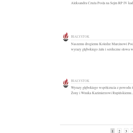
Aleksandra Czuża Posła na Sejm RP IV kade
BIAŁYSTOK
Naszemu drogiemu Koledze Marcinowi Po
wyrazy głębokiego żalu i serdeczne słowa ws
BIAŁYSTOK
Wyrazy głębokiego współczucia z powodu ś
Żony i Wnuka Kazimierzowi Rupińskiemu..
1
2
3