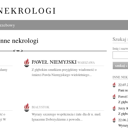
grzebowy
Inne nekrologi
Szukaj
Imię i naz
PAWEŁ NIEMYJSKI
WARSZAWA
ładamy
Z głębokim smutkiem przyjęliśmy wiadomość o
.
śmierci Pawła Niemyjskiego wieloletniego...
INNE NE
22.07
Pani no
Paweł 
Z głęb
BIAŁYSTOK
Jerzy 
Z głęb
ść o
Wyrazy szczerego współczucia i żalu dla dr n. med.
egi W
Ignacemu Dobrzyckiemu z powodu...
22.06
Wyrazy