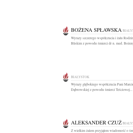
BOŻENA SPŁAWSKA
BIAŁY
Wyrazy szczerego współczucia i żalu Rodzin
Bliskim z powodu śmierci dr n. med. Bożeny
BIAŁYSTOK
Wyrazy głębokiego współczucia Pani Marcie
Dąbrowskiej z powodu śmierci Teściowej...
ALEKSANDER CZUŻ
BIAŁY
Z wielkim żalem przyjąłem wiadomość o śm