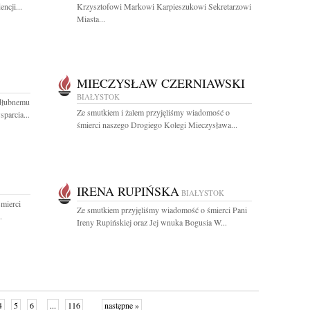
ncji...
Krzysztofowi Markowi Karpieszukowi Sekretarzowi
Miasta...
MIECZYSŁAW CZERNIAWSKI
BIAŁYSTOK
dłubnemu
Ze smutkiem i żalem przyjęliśmy wiadomość o
parcia...
śmierci naszego Drogiego Kolegi Mieczysława...
IRENA RUPIŃSKA
BIAŁYSTOK
mierci
Ze smutkiem przyjęliśmy wiadomość o śmierci Pani
.
Ireny Rupińskiej oraz Jej wnuka Bogusia W...
4
5
6
...
116
następne »