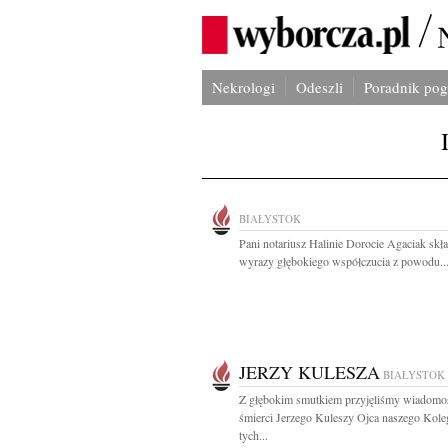
Nekrologi
Odeszli
Poradnik po
BIAŁYSTOK
Pani notariusz Halinie Dorocie Agaciak sk
wyrazy głębokiego współczucia z powodu..
JERZY KULESZA
BIAŁYSTOK
Z głębokim smutkiem przyjęliśmy wiadomo
śmierci Jerzego Kuleszy Ojca naszego Kol
tych...