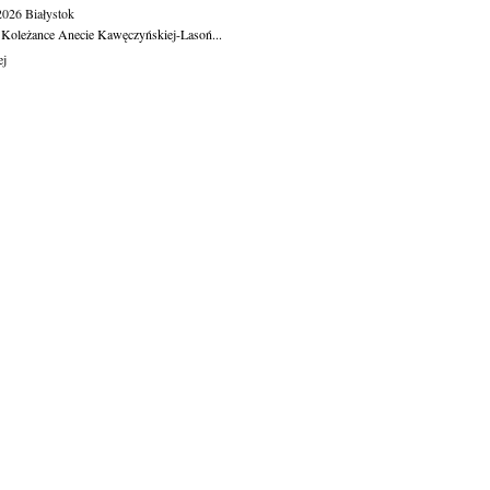
.2026
Białystok
 Koleżance Anecie Kawęczyńskiej-Lasoń...
ej