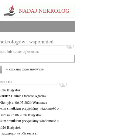
 nekrologów i wspomnień
wisko lub numer ogłoszenia:
+ szukanie zaawansowane
KROLOGI
.2026
Białystok
tariusz Halinie Dorocie Agaciak...
Niemyjski
06.07.2026
Warszawa
okim smutkiem przyjęliśmy wiadomość o...
Kulesza
23.06.2026
Białystok
okim smutkiem przyjęliśmy wiadomość o...
.2026
Białystok
 szczerego współczucia i...