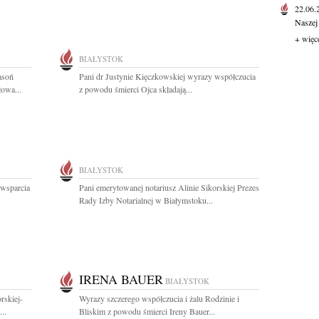
22.06
Naszej
+ więc
BIAŁYSTOK
asoń
Pani dr Justynie Kięczkowskiej wyrazy współczucia
łowa...
z powodu śmierci Ojca składają...
BIAŁYSTOK
 wsparcia
Pani emerytowanej notariusz Alinie Sikorskiej Prezes
Rady Izby Notarialnej w Białymstoku...
IRENA BAUER
BIAŁYSTOK
rskiej-
Wyrazy szczerego współczucia i żalu Rodzinie i
..
Bliskim z powodu śmierci Ireny Bauer...