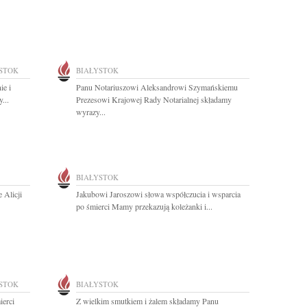
STOK
BIAŁYSTOK
ie i
Panu Notariuszowi Aleksandrowi Szymańskiemu
...
Prezesowi Krajowej Rady Notarialnej składamy
wyrazy...
BIAŁYSTOK
 Alicji
Jakubowi Jaroszowi słowa współczucia i wsparcia
po śmierci Mamy przekazują koleżanki i...
STOK
BIAŁYSTOK
ierci
Z wielkim smutkiem i żalem składamy Panu