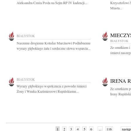
Aleksandra Czuża Posła na Sejm RP IV kadencji...
Krzysztofowi 
Miasta...
MIECZY
BIAŁYSTOK
BIAŁYSTOK
Naszemu drogiemu Koledze Marcinowi Podłubnemu
Ze smutkiem i
wyrazy głębokiego żalu i serdeczne słowa wsparcia...
śmierci naszeg
BIAŁYSTOK
IRENA 
Wyrazy głębokiego współczucia z powodu śmierci
Ze smutkiem p
Żony i Wnuka Kazimierzowi Rupińskiemu...
Ireny Rupiński
1
2
3
4
5
6
...
116
następ