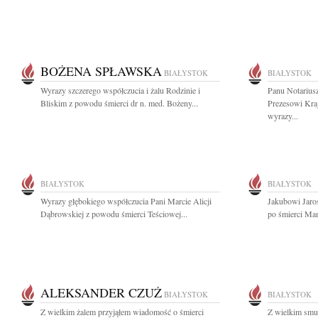
BOŻENA SPŁAWSKA
BIAŁYSTOK
BIAŁYSTOK
Wyrazy szczerego współczucia i żalu Rodzinie i
Panu Notariu
Bliskim z powodu śmierci dr n. med. Bożeny...
Prezesowi Kra
wyrazy...
BIAŁYSTOK
BIAŁYSTOK
Wyrazy głębokiego współczucia Pani Marcie Alicji
Jakubowi Jaro
Dąbrowskiej z powodu śmierci Teściowej...
po śmierci Mam
ALEKSANDER CZUŻ
BIAŁYSTOK
BIAŁYSTOK
Z wielkim żalem przyjąłem wiadomość o śmierci
Z wielkim smu