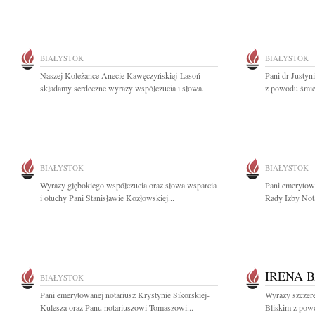
BIAŁYSTOK
BIAŁYSTOK
Naszej Koleżance Anecie Kawęczyńskiej-Lasoń
Pani dr Justyn
składamy serdeczne wyrazy współczucia i słowa...
z powodu śmier
BIAŁYSTOK
BIAŁYSTOK
Wyrazy głębokiego współczucia oraz słowa wsparcia
Pani emerytowa
i otuchy Pani Stanisławie Kozłowskiej...
Rady Izby Nota
IRENA 
BIAŁYSTOK
Pani emerytowanej notariusz Krystynie Sikorskiej-
Wyrazy szczere
Kulesza oraz Panu notariuszowi Tomaszowi...
Bliskim z powo