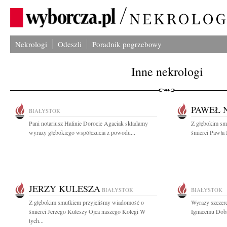
Nekrologi
Odeszli
Poradnik pogrzebowy
Inne nekrologi
PAWEŁ 
BIAŁYSTOK
Pani notariusz Halinie Dorocie Agaciak składamy
Z głębokim sm
wyrazy głębokiego współczucia z powodu...
śmierci Pawła 
JERZY KULESZA
BIAŁYSTOK
BIAŁYSTOK
Z głębokim smutkiem przyjęliśmy wiadomość o
Wyrazy szczere
śmierci Jerzego Kuleszy Ojca naszego Kolegi W
Ignacemu Dobr
tych...