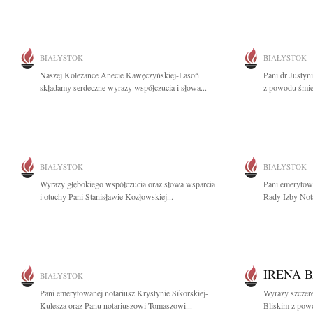
BIAŁYSTOK
BIAŁYSTOK
Naszej Koleżance Anecie Kawęczyńskiej-Lasoń
Pani dr Justyn
składamy serdeczne wyrazy współczucia i słowa...
z powodu śmier
BIAŁYSTOK
BIAŁYSTOK
Wyrazy głębokiego współczucia oraz słowa wsparcia
Pani emerytowa
i otuchy Pani Stanisławie Kozłowskiej...
Rady Izby Nota
IRENA 
BIAŁYSTOK
Pani emerytowanej notariusz Krystynie Sikorskiej-
Wyrazy szczere
Kulesza oraz Panu notariuszowi Tomaszowi...
Bliskim z powo