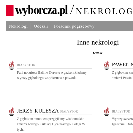
Nekrologi
Odeszli
Poradnik pogrzebowy
Inne nekrologi
PAWEŁ 
BIAŁYSTOK
Pani notariusz Halinie Dorocie Agaciak składamy
Z głębokim sm
wyrazy głębokiego współczucia z powodu...
śmierci Pawła 
JERZY KULESZA
BIAŁYSTOK
BIAŁYSTOK
Z głębokim smutkiem przyjęliśmy wiadomość o
Wyrazy szczere
śmierci Jerzego Kuleszy Ojca naszego Kolegi W
Ignacemu Dobr
tych...