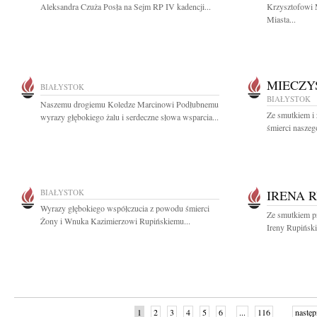
Aleksandra Czuża Posła na Sejm RP IV kadencji...
Krzysztofowi 
Miasta...
MIECZY
BIAŁYSTOK
BIAŁYSTOK
Naszemu drogiemu Koledze Marcinowi Podłubnemu
Ze smutkiem i
wyrazy głębokiego żalu i serdeczne słowa wsparcia...
śmierci naszeg
BIAŁYSTOK
IRENA 
Wyrazy głębokiego współczucia z powodu śmierci
Ze smutkiem p
Żony i Wnuka Kazimierzowi Rupińskiemu...
Ireny Rupiński
1
2
3
4
5
6
...
116
następ