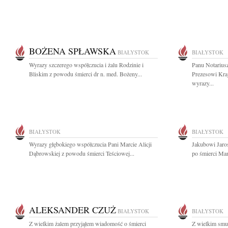
BOŻENA SPŁAWSKA
BIAŁYSTOK
BIAŁYSTOK
Wyrazy szczerego współczucia i żalu Rodzinie i
Panu Notariu
Bliskim z powodu śmierci dr n. med. Bożeny...
Prezesowi Kra
wyrazy...
BIAŁYSTOK
BIAŁYSTOK
Wyrazy głębokiego współczucia Pani Marcie Alicji
Jakubowi Jaro
Dąbrowskiej z powodu śmierci Teściowej...
po śmierci Mam
ALEKSANDER CZUŻ
BIAŁYSTOK
BIAŁYSTOK
Z wielkim żalem przyjąłem wiadomość o śmierci
Z wielkim smu