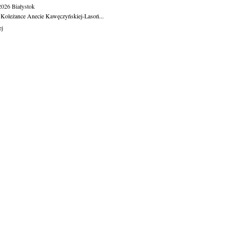
.2026
Białystok
 Koleżance Anecie Kawęczyńskiej-Lasoń...
ej