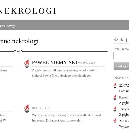
grzebowy
Inne nekrologi
Szukaj
Imię i naz
PAWEŁ NIEMYJSKI
WARSZAWA
ładamy
Z głębokim smutkiem przyjęliśmy wiadomość o
.
śmierci Pawła Niemyjskiego wieloletniego...
INNE NE
22.07
Pani no
Paweł 
Z głęb
BIAŁYSTOK
Jerzy 
Z głęb
ść o
Wyrazy szczerego współczucia i żalu dla dr n. med.
egi W
Ignacemu Dobrzyckiemu z powodu...
22.06
Wyrazy