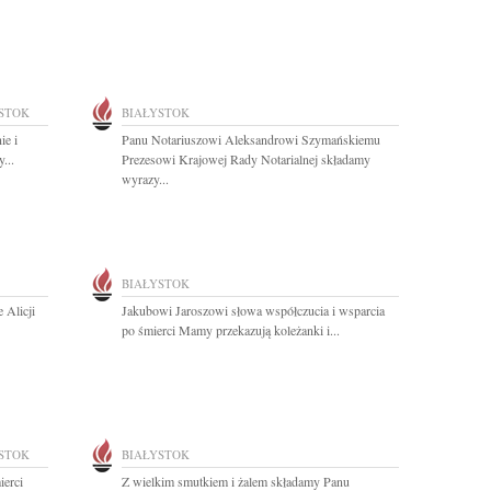
STOK
BIAŁYSTOK
ie i
Panu Notariuszowi Aleksandrowi Szymańskiemu
...
Prezesowi Krajowej Rady Notarialnej składamy
wyrazy...
BIAŁYSTOK
 Alicji
Jakubowi Jaroszowi słowa współczucia i wsparcia
po śmierci Mamy przekazują koleżanki i...
STOK
BIAŁYSTOK
ierci
Z wielkim smutkiem i żalem składamy Panu