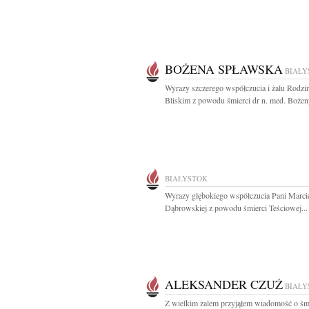
BOŻENA SPŁAWSKA
BIAŁY
Wyrazy szczerego współczucia i żalu Rodzin
Bliskim z powodu śmierci dr n. med. Bożeny
BIAŁYSTOK
Wyrazy głębokiego współczucia Pani Marcie
Dąbrowskiej z powodu śmierci Teściowej...
ALEKSANDER CZUŻ
BIAŁY
Z wielkim żalem przyjąłem wiadomość o śm