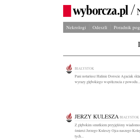
Nekrologi
Odeszli
Poradnik po
BIAŁYSTOK
Pani notariusz Halinie Dorocie Agaciak sk
wyrazy głębokiego współczucia z powodu..
JERZY KULESZA
BIAŁYSTOK
Z głębokim smutkiem przyjęliśmy wiadomo
śmierci Jerzego Kuleszy Ojca naszego Kol
tych...