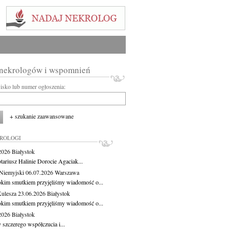
 nekrologów i wspomnień
wisko lub numer ogłoszenia:
+ szukanie zaawansowane
KROLOGI
.2026
Białystok
tariusz Halinie Dorocie Agaciak...
Niemyjski
06.07.2026
Warszawa
okim smutkiem przyjęliśmy wiadomość o...
Kulesza
23.06.2026
Białystok
okim smutkiem przyjęliśmy wiadomość o...
.2026
Białystok
 szczerego współczucia i...