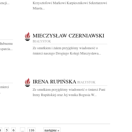
ncji...
Krzysztofowi Markowi Karpieszukowi Sekretarzowi
Miasta...
MIECZYSŁAW CZERNIAWSKI
BIAŁYSTOK
dłubnemu
Ze smutkiem i żalem przyjęliśmy wiadomość o
parcia...
śmierci naszego Drogiego Kolegi Mieczysława...
IRENA RUPIŃSKA
BIAŁYSTOK
mierci
Ze smutkiem przyjęliśmy wiadomość o śmierci Pani
.
Ireny Rupińskiej oraz Jej wnuka Bogusia W...
4
5
6
...
116
następne »