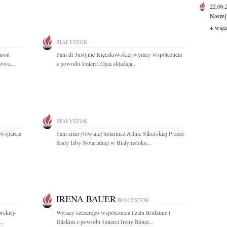
22.06
Naszej
+ więc
BIAŁYSTOK
asoń
Pani dr Justynie Kięczkowskiej wyrazy współczucia
łowa...
z powodu śmierci Ojca składają...
BIAŁYSTOK
 wsparcia
Pani emerytowanej notariusz Alinie Sikorskiej Prezes
Rady Izby Notarialnej w Białymstoku...
IRENA BAUER
BIAŁYSTOK
rskiej-
Wyrazy szczerego współczucia i żalu Rodzinie i
..
Bliskim z powodu śmierci Ireny Bauer...