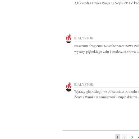
Aleksandra Czuża Posła na Sejm RP IV kade
BIAŁYSTOK
Naszemu drogiemu Koledze Marcinowi Po
wyrazy głębokiego żalu i serdeczne słowa ws
BIAŁYSTOK
Wyrazy głębokiego współczucia z powodu ś
Żony i Wnuka Kazimierzowi Rupińskiemu..
1
2
3