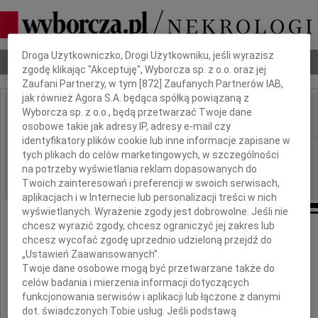
Dbamy o Twoją prywatność
Droga Użytkowniczko, Drogi Użytkowniku, jeśli wyrazisz
Nekrologi
Odeszli
Poradnik pogrzebowy
zgodę klikając "Akceptuję", Wyborcza sp. z o.o. oraz jej
Zaufani Partnerzy, w tym [
872
] Zaufanych Partnerów IAB,
jak również Agora S.A. będąca spółką powiązaną z
Wyborcza sp. z o.o., będą przetwarzać Twoje dane
IMIĘ I NAZWISKO:
osobowe takie jak adresy IP, adresy e-mail czy
identyfikatory plików cookie lub inne informacje zapisane w
Gdańsk
REGION:
tych plikach do celów marketingowych, w szczególności
na potrzeby wyświetlania reklam dopasowanych do
07.05.2011
DATA EMISJI:
Twoich zainteresowań i preferencji w swoich serwisach,
aplikacjach i w Internecie lub personalizacji treści w nich
wyświetlanych. Wyrażenie zgody jest dobrowolne. Jeśli nie
chcesz wyrazić zgody, chcesz ograniczyć jej zakres lub
chcesz wycofać zgodę uprzednio udzieloną przejdź do
Pani
„Ustawień Zaawansowanych”.
Twoje dane osobowe mogą być przetwarzane także do
Patrycji Jarosińskiej
celów badania i mierzenia informacji dotyczących
funkcjonowania serwisów i aplikacji lub łączone z danymi
dot. świadczonych Tobie usług. Jeśli podstawą