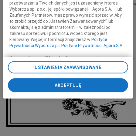
przetwarzania Twoich danych jest uzasadniony interes
składamy wyrazy głębokiego współczucia i słowa ot
Wyborcza sp. z o.o., jej spółki powiązanej – Agora S.A. – lub
z powodu tragicznej śmierci Córeczki
Zaufanych Partnerów, masz prawo wyrazić sprzeciw. Aby
to zrobić przejdź do „Ustawień Zaawansowanych” lub
skontaktuj się z administratorem – w zależności od
Julii
zakresu sprzeciwu i podmiotu, wobec którego jest
kierowany. Więcej informacji znajdziesz w
Polityce
Prywatności Wyborcza.pl
i
Polityce Prywatności Agora S.A.
Poprzez kliknięcie "Akceptuję" wyrażasz zgodę na
Pracownicy firmy Triumph International (Polska) Sp. 
zainstalowanie i przechowywanie plików typu cookie
USTAWIENIA ZAAWANSOWANE
Wyborczej sp. z o. o. jej Zaufanych Partnerów i Agora S.A.
na Twoim urządzeniu końcowym. Możesz też w każdej
chwili zmienić swoje preferencje dot. plików cookie,
AKCEPTUJĘ
ponownie wywołując narzędzie do zarządzania Twoimi
preferencjami dot. przetwarzania danych poprzez
odnośnik „Ustawienia prywatności” w stopce serwisu i
przechodząc do sekcji „Ustawienia zaawansowane”.
Zmiana ustawień plików cookie możliwa jest także za
pomocą ustawień przeglądarki.
My, nasi Zaufani Partnerzy i Agora S.A. możemy