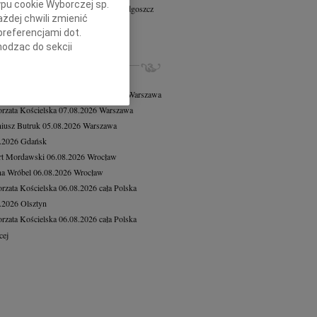
ypu cookie Wyborczej sp.
ej Paweł Michnowski
17.11.2025
Bydgoszcz
żdej chwili zmienić
dł znakomity, bydgoski taternik i...
preferencjami dot.
cej
hodząc do sekcji
ZE NEKROLOGI, KONDOLENCJE
stawień przeglądarki.
8.2026
Warszawa
h celach:
Użycie
 Tadeusz Duniec
wiek: 79
07.08.2026
Warszawa
lów identyfikacji.
rzata Kościelska
07.08.2026
Warszawa
ści, pomiar reklam i
iusz Butruk
05.08.2026
Warszawa
8.2026
Gdańsk
rt Mordawski
06.08.2026
Wrocław
a Wróbel
06.08.2026
Wrocław
rzata Kościelska
06.08.2026
cała Polska
8.2026
Olsztyn
rzata Kościelska
06.08.2026
cała Polska
cej