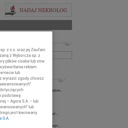
 nekrologów i wspomnień
zwisko lub numer ogłoszenia:
. z o.o. oraz jej Zaufani
ązaną z Wyborcza sp. z
ry plików cookie lub inne
+ szukanie zaawansowane
wyświetlania reklam
ernecie lub
KROLOGI
sz wyrazić zgody, chcesz
 Zaawansowanych”.
la Gasin
08.04.2026
Bydgoszcz
 dotyczących
wymownym żalem zawiadamiamy o odejściu...
li podstawą
a Stępkowska
29.01.2026
nej – Agora S.A. – lub
a Danka Stępkowska Torunianka,...
aawansowanych” lub
k Woźny
30.12.2025
Bydgoszcz
rego jest kierowany.
em przyjęliśmy wiadomość o śmierci prof....
a S.A.
ław Durlak
16.12.2025
Bydgoszcz
rwszą rocznicę śmierci naszego kochanego...