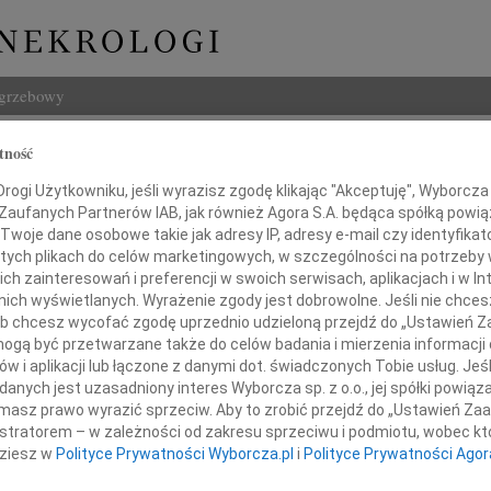
ogrzebowy
Szukaj
tność
ch Marcinkowski
Imię i na
ogi Użytkowniku, jeśli wyrazisz zgodę klikając "Akceptuję", Wyborcza sp
 Zaufanych Partnerów IAB, jak również Agora S.A. będąca spółką powi
Twoje dane osobowe takie jak adresy IP, adresy e-mail czy identyfikato
 tych plikach do celów marketingowych, w szczególności na potrzeby 
 zainteresowań i preferencji w swoich serwisach, aplikacjach i w Int
INNE NE
w nich wyświetlanych. Wyrażenie zgody jest dobrowolne. Jeśli nie chce
 lub chcesz wycofać zgodę uprzednio udzieloną przejdź do „Ustawień
Izabe
gą być przetwarzane także do celów badania i mierzenia informacji
Z nie
w i aplikacji lub łączone z danymi dot. świadczonych Tobie usług. Jeś
Danut
dszedłeś, lecz nie całkiem
nych jest uzasadniony interes Wyborcza sp. z o.o., jej spółki powiąza
Zmarł
masz prawo wyrazić sprzeciw. Aby to zrobić przejdź do „Ustawień Z
Jace
rcu moim pozostaniesz na zawsze.
istratorem – w zależności od zakresu sprzeciwu i podmiotu, wobec któ
Z żal
dziesz w
Polityce Prywatności Wyborcza.pl
i
Polityce Prywatności Agor
Boles
W pie