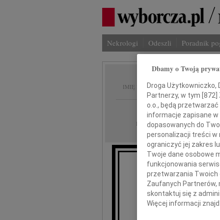
Nekrologi
Odeszli
Poradnik p
Dbamy o Twoją prywa
Wojcie
Droga Użytkowniczko, Dr
IMIĘ I NAZWISKO:
Partnerzy, w tym [
872
]
o.o., będą przetwarzać 
Bydgoszcz
REGION:
informacje zapisane w
06.05.2011
DATA EMISJI:
dopasowanych do Twoich
personalizacji treści 
ograniczyć jej zakres
Twoje dane osobowe mo
funkcjonowania serwisó
O
przetwarzania Twoich da
Zaufanych Partnerów, 
bo w se
skontaktuj się z admin
Więcej informacji znaj