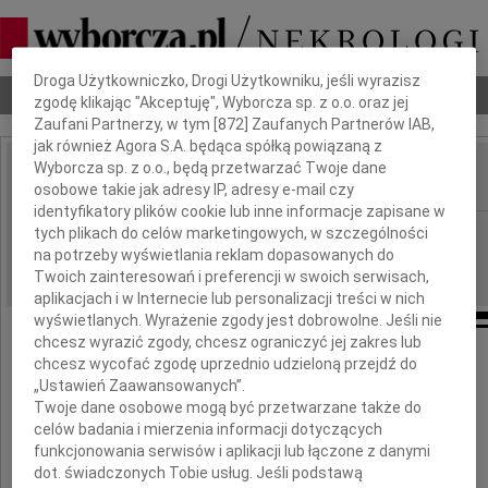
Dbamy o Twoją prywatność
Droga Użytkowniczko, Drogi Użytkowniku, jeśli wyrazisz
Nekrologi
Odeszli
Poradnik pogrzebowy
zgodę klikając "Akceptuję", Wyborcza sp. z o.o. oraz jej
Zaufani Partnerzy, w tym [
872
] Zaufanych Partnerów IAB,
jak również Agora S.A. będąca spółką powiązaną z
Wyborcza sp. z o.o., będą przetwarzać Twoje dane
osobowe takie jak adresy IP, adresy e-mail czy
IMIĘ I NAZWISKO:
identyfikatory plików cookie lub inne informacje zapisane w
Łódź
tych plikach do celów marketingowych, w szczególności
REGION:
na potrzeby wyświetlania reklam dopasowanych do
05.11.2009
DATA EMISJI:
Twoich zainteresowań i preferencji w swoich serwisach,
aplikacjach i w Internecie lub personalizacji treści w nich
wyświetlanych. Wyrażenie zgody jest dobrowolne. Jeśli nie
chcesz wyrazić zgody, chcesz ograniczyć jej zakres lub
chcesz wycofać zgodę uprzednio udzieloną przejdź do
„Ustawień Zaawansowanych”.
Elu!
Twoje dane osobowe mogą być przetwarzane także do
celów badania i mierzenia informacji dotyczących
funkcjonowania serwisów i aplikacji lub łączone z danymi
W tych trudnych chwilach
dot. świadczonych Tobie usług. Jeśli podstawą