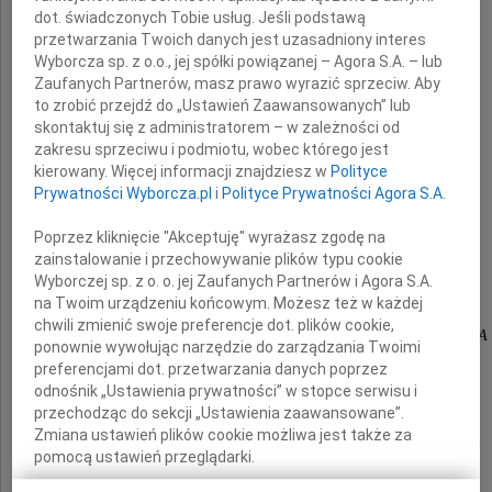
dot. świadczonych Tobie usług. Jeśli podstawą
przetwarzania Twoich danych jest uzasadniony interes
z powodu śmierci
Wyborcza sp. z o.o., jej spółki powiązanej – Agora S.A. – lub
Zaufanych Partnerów, masz prawo wyrazić sprzeciw. Aby
Synka
to zrobić przejdź do „Ustawień Zaawansowanych” lub
skontaktuj się z administratorem – w zależności od
zakresu sprzeciwu i podmiotu, wobec którego jest
kierowany. Więcej informacji znajdziesz w
Polityce
Michasia
Prywatności Wyborcza.pl
i
Polityce Prywatności Agora S.A.
Poprzez kliknięcie "Akceptuję" wyrażasz zgodę na
zainstalowanie i przechowywanie plików typu cookie
od
Wyborczej sp. z o. o. jej Zaufanych Partnerów i Agora S.A.
na Twoim urządzeniu końcowym. Możesz też w każdej
koleżanek i kolegów
chwili zmienić swoje preferencje dot. plików cookie,
z Biura Bezpieczeństwa PZU SA/PZU Życie SA
ponownie wywołując narzędzie do zarządzania Twoimi
preferencjami dot. przetwarzania danych poprzez
odnośnik „Ustawienia prywatności” w stopce serwisu i
przechodząc do sekcji „Ustawienia zaawansowane”.
Zmiana ustawień plików cookie możliwa jest także za
pomocą ustawień przeglądarki.