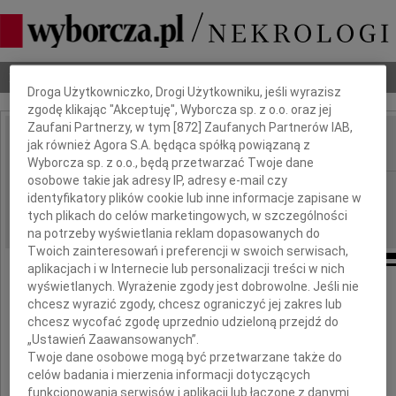
Dbamy o Twoją prywatność
Nekrologi
Odeszli
Poradnik pogrzebowy
Droga Użytkowniczko, Drogi Użytkowniku, jeśli wyrazisz
zgodę klikając "Akceptuję", Wyborcza sp. z o.o. oraz jej
Zaufani Partnerzy, w tym [
872
] Zaufanych Partnerów IAB,
jak również Agora S.A. będąca spółką powiązaną z
IMIĘ I NAZWISKO:
Wyborcza sp. z o.o., będą przetwarzać Twoje dane
osobowe takie jak adresy IP, adresy e-mail czy
Białystok
REGION:
identyfikatory plików cookie lub inne informacje zapisane w
06.05.2011
DATA EMISJI:
tych plikach do celów marketingowych, w szczególności
na potrzeby wyświetlania reklam dopasowanych do
Twoich zainteresowań i preferencji w swoich serwisach,
aplikacjach i w Internecie lub personalizacji treści w nich
wyświetlanych. Wyrażenie zgody jest dobrowolne. Jeśli nie
chcesz wyrazić zgody, chcesz ograniczyć jej zakres lub
Serdeczne wyrazy współczucia
chcesz wycofać zgodę uprzednio udzieloną przejdź do
„Ustawień Zaawansowanych”.
Twoje dane osobowe mogą być przetwarzane także do
Kasi Dąbrowskiej
celów badania i mierzenia informacji dotyczących
funkcjonowania serwisów i aplikacji lub łączone z danymi