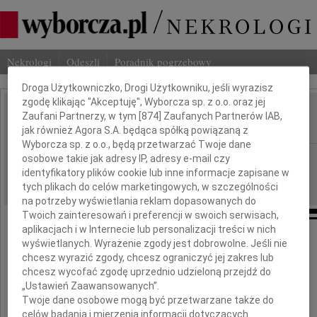
Nekrologi
Odeszli
Poradnik pogrzebowy
Dbamy o Twoją prywatność
Droga Użytkowniczko, Drogi Użytkowniku, jeśli wyrazisz
zgodę klikając "Akceptuję", Wyborcza sp. z o.o. oraz jej
Jan Steffen
Zaufani Partnerzy, w tym [
874
] Zaufanych Partnerów IAB,
IMIĘ I NAZWISKO:
jak również Agora S.A. będąca spółką powiązaną z
Wyborcza sp. z o.o., będą przetwarzać Twoje dane
Warszawa
osobowe takie jak adresy IP, adresy e-mail czy
REGION:
identyfikatory plików cookie lub inne informacje zapisane w
11.08.2009
DATA EMISJI:
tych plikach do celów marketingowych, w szczególności
na potrzeby wyświetlania reklam dopasowanych do
Twoich zainteresowań i preferencji w swoich serwisach,
aplikacjach i w Internecie lub personalizacji treści w nich
wyświetlanych. Wyrażenie zgody jest dobrowolne. Jeśli nie
chcesz wyrazić zgody, chcesz ograniczyć jej zakres lub
Składamy
chcesz wycofać zgodę uprzednio udzieloną przejdź do
„Ustawień Zaawansowanych”.
hołd pamięci
Twoje dane osobowe mogą być przetwarzane także do
celów badania i mierzenia informacji dotyczących