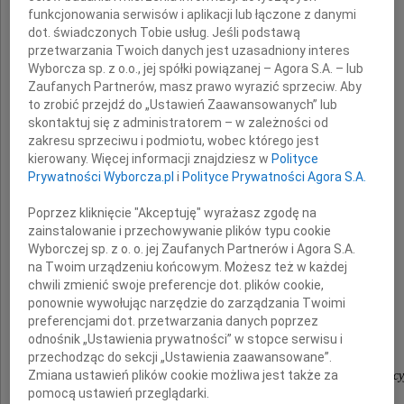
funkcjonowania serwisów i aplikacji lub łączone z danymi
dot. świadczonych Tobie usług. Jeśli podstawą
przetwarzania Twoich danych jest uzasadniony interes
Wyborcza sp. z o.o., jej spółki powiązanej – Agora S.A. – lub
Zaufanych Partnerów, masz prawo wyrazić sprzeciw. Aby
to zrobić przejdź do „Ustawień Zaawansowanych” lub
skontaktuj się z administratorem – w zależności od
zakresu sprzeciwu i podmiotu, wobec którego jest
Profesora
kierowany. Więcej informacji znajdziesz w
Polityce
Prywatności Wyborcza.pl
i
Polityce Prywatności Agora S.A.
Jana Steffena
Poprzez kliknięcie "Akceptuję" wyrażasz zgodę na
zainstalowanie i przechowywanie plików typu cookie
Wyborczej sp. z o. o. jej Zaufanych Partnerów i Agora S.A.
na Twoim urządzeniu końcowym. Możesz też w każdej
chwili zmienić swoje preferencje dot. plików cookie,
wybitnego naukowca i onkologa
ponownie wywołując narzędzie do zarządzania Twoimi
preferencjami dot. przetwarzania danych poprzez
odnośnik „Ustawienia prywatności” w stopce serwisu i
przechodząc do sekcji „Ustawienia zaawansowane”.
Zmiana ustawień plików cookie możliwa jest także za
Klinika Nowotworów Piersi i Chirurgii Rekonstrukcy
pomocą ustawień przeglądarki.