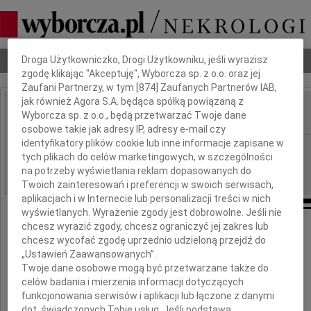
Dbamy o Twoją prywatność
Nekrologi
Odeszli
Poradnik pogrzebowy
Droga Użytkowniczko, Drogi Użytkowniku, jeśli wyrazisz
zgodę klikając "Akceptuję", Wyborcza sp. z o.o. oraz jej
Zaufani Partnerzy, w tym [
874
] Zaufanych Partnerów IAB,
jak również Agora S.A. będąca spółką powiązaną z
Wyborcza sp. z o.o., będą przetwarzać Twoje dane
IMIĘ I NAZWISKO:
osobowe takie jak adresy IP, adresy e-mail czy
identyfikatory plików cookie lub inne informacje zapisane w
cała Polska
REGION:
tych plikach do celów marketingowych, w szczególności
05.11.2009
DATA EMISJI:
na potrzeby wyświetlania reklam dopasowanych do
Twoich zainteresowań i preferencji w swoich serwisach,
aplikacjach i w Internecie lub personalizacji treści w nich
wyświetlanych. Wyrażenie zgody jest dobrowolne. Jeśli nie
chcesz wyrazić zgody, chcesz ograniczyć jej zakres lub
chcesz wycofać zgodę uprzednio udzieloną przejdź do
„Ustawień Zaawansowanych”.
Twoje dane osobowe mogą być przetwarzane także do
celów badania i mierzenia informacji dotyczących
funkcjonowania serwisów i aplikacji lub łączone z danymi
Panu Profesorowi
dot. świadczonych Tobie usług. Jeśli podstawą