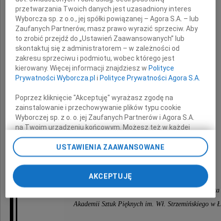
przetwarzania Twoich danych jest uzasadniony interes
Robertowi Glińskiemu
Wyborcza sp. z o.o., jej spółki powiązanej – Agora S.A. – lub
Zaufanych Partnerów, masz prawo wyrazić sprzeciw. Aby
to zrobić przejdź do „Ustawień Zaawansowanych” lub
Rektorowi Państwowej Wyższej Szkoły
skontaktuj się z administratorem – w zależności od
zakresu sprzeciwu i podmiotu, wobec którego jest
Filmowej Telewizyjnej i Teatralnej w Łodzi
kierowany. Więcej informacji znajdziesz w
Polityce
Prywatności Wyborcza.pl
i
Polityce Prywatności Agora S.A.
Wyrazy współczucia z powodu śmierci
Poprzez kliknięcie "Akceptuję" wyrażasz zgodę na
zainstalowanie i przechowywanie plików typu cookie
Wyborczej sp. z o. o. jej Zaufanych Partnerów i Agora S.A.
Mamy
na Twoim urządzeniu końcowym. Możesz też w każdej
chwili zmienić swoje preferencje dot. plików cookie,
ponownie wywołując narzędzie do zarządzania Twoimi
USTAWIENIA ZAAWANSOWANE
preferencjami dot. przetwarzania danych poprzez
składają
odnośnik „Ustawienia prywatności” w stopce serwisu i
AKCEPTUJĘ
przechodząc do sekcji „Ustawienia zaawansowane”.
Zmiana ustawień plików cookie możliwa jest także za
Rektor, Senat oraz cała społeczność akademicka
pomocą ustawień przeglądarki.
Akademii Sztuk Pięknych im. Wł. Strzemińskiego w Ł
My, nasi Zaufani Partnerzy i Agora S.A. możemy