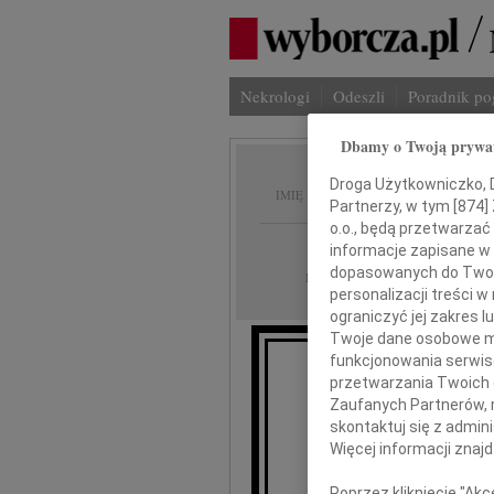
Nekrologi
Odeszli
Poradnik p
Dbamy o Twoją prywa
Jan Nas
Droga Użytkowniczko, Dr
IMIĘ I NAZWISKO:
Partnerzy, w tym [
874
]
o.o., będą przetwarzać 
Warszawa
REGION:
informacje zapisane w
dopasowanych do Twoich
11.08.2009
DATA EMISJI:
personalizacji treści 
ograniczyć jej zakres
Twoje dane osobowe mo
funkcjonowania serwisó
przetwarzania Twoich da
Zaufanych Partnerów, 
i poczuc
skontaktuj się z admin
Więcej informacji znaj
Poprzez kliknięcie "Ak