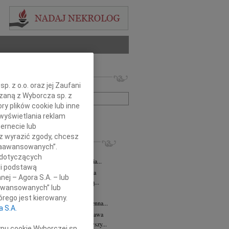
 nekrologów i wspomnień
. z o.o. oraz jej Zaufani
zwisko lub numer ogłoszenia:
ązaną z Wyborcza sp. z
ry plików cookie lub inne
wyświetlania reklam
+ szukanie zaawansowane
ernecie lub
sz wyrazić zgody, chcesz
KROLOGI
 Zaawansowanych”.
 Kułakowska
07.08.2026
Warszawa
 dotyczących
Kułakowska 8 czerwca 1984 - 9 sierpnia...
li podstawą
rzata Kościelska
07.08.2026
Warszawa
nej – Agora S.A. – lub
em żegnam prof. Małgorzatę Kościelską...
aawansowanych” lub
z Goetze
07.08.2026
Warszawa
rego jest kierowany.
z Goetze adwokat 9 lat bez Ciebie Bożenna...
a S.A.
wa Stec-Myśliwska
07.08.2026
Warszawa
u 4 sierpnia 2026 roku zmarła przeżywszy...
ypu cookie Wyborczej sp.