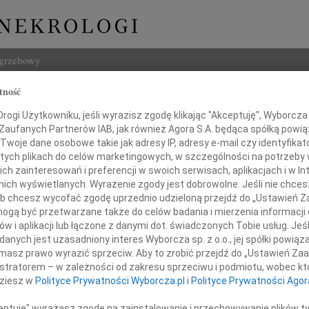
ogrzebowy
tność
Szukaj
salski
ogi Użytkowniku, jeśli wyrazisz zgodę klikając "Akceptuję", Wyborcza sp
Imię i na
 Zaufanych Partnerów IAB, jak również Agora S.A. będąca spółką powi
Twoje dane osobowe takie jak adresy IP, adresy e-mail czy identyfikato
 tych plikach do celów marketingowych, w szczególności na potrzeby 
 zainteresowań i preferencji w swoich serwisach, aplikacjach i w Int
w nich wyświetlanych. Wyrażenie zgody jest dobrowolne. Jeśli nie chce
INNE NE
 lub chcesz wycofać zgodę uprzednio udzieloną przejdź do „Ustawień
Asia
gą być przetwarzane także do celów badania i mierzenia informacji
Asia 
w i aplikacji lub łączone z danymi dot. świadczonych Tobie usług. Jeś
Małgo
nych jest uzasadniony interes Wyborcza sp. z o.o., jej spółki powiąza
Z ogromnym smutkiem
Z żal
masz prawo wyrazić sprzeciw. Aby to zrobić przejdź do „Ustawień Z
iem nieodżałowanej straty żegnamy
Janus
istratorem – w zależności od zakresu sprzeciwu i podmiotu, wobec któ
Janus
dziesz w
Polityce Prywatności Wyborcza.pl
i
Polityce Prywatności Agor
Wacła
profesora
W dni
ceptuję" wyrażasz zgodę na zainstalowanie i przechowywanie plików t