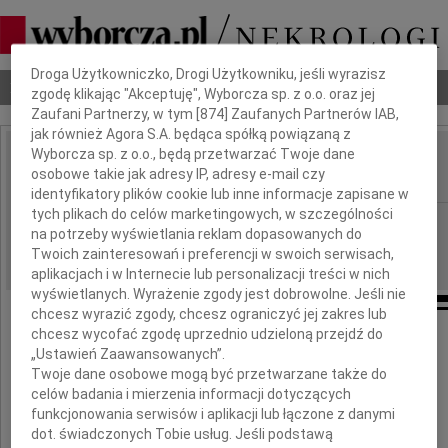
Dbamy o Twoją prywatność
Droga Użytkowniczko, Drogi Użytkowniku, jeśli wyrazisz
Nekrologi
Odeszli
Poradnik pogrzebowy
zgodę klikając "Akceptuję", Wyborcza sp. z o.o. oraz jej
Zaufani Partnerzy, w tym [
874
] Zaufanych Partnerów IAB,
jak również Agora S.A. będąca spółką powiązaną z
Wyborcza sp. z o.o., będą przetwarzać Twoje dane
Jan Nassalski
osobowe takie jak adresy IP, adresy e-mail czy
IMIĘ I NAZWISKO:
identyfikatory plików cookie lub inne informacje zapisane w
tych plikach do celów marketingowych, w szczególności
Warszawa
REGION:
na potrzeby wyświetlania reklam dopasowanych do
11.08.2009
DATA EMISJI:
Twoich zainteresowań i preferencji w swoich serwisach,
aplikacjach i w Internecie lub personalizacji treści w nich
wyświetlanych. Wyrażenie zgody jest dobrowolne. Jeśli nie
chcesz wyrazić zgody, chcesz ograniczyć jej zakres lub
chcesz wycofać zgodę uprzednio udzieloną przejdź do
„Ustawień Zaawansowanych”.
Wyrazy głębokiego współczucia
Twoje dane osobowe mogą być przetwarzane także do
z powodu śmierci
celów badania i mierzenia informacji dotyczących
funkcjonowania serwisów i aplikacji lub łączone z danymi
dot. świadczonych Tobie usług. Jeśli podstawą