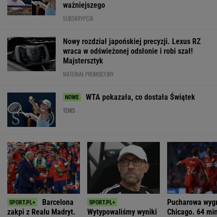
ważniejszego
SUBSKRYPCJA
Nowy rozdział japońskiej precyzji. Lexus RZ
wraca w odświeżonej odsłonie i robi szał!
Majstersztyk
MATERIAŁ PROMOCYJNY
WTA pokazała, co dostała Świątek
TENIS
Barcelona
Pucharowa wyg
zakpi z Realu Madryt.
Wytypowaliśmy wyniki
Chicago. 64 mi