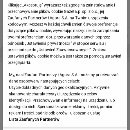
Jeden wakacyjny nawyk może mieć
Klikając „Akceptuję” wyrażasz też zgodę na zainstalowanie i
nieprzyjemne konsekwencje. Też tak robisz?
przechowywanie plików cookie Gazeta.pl sp. z o.o., jej
Zaufanych Partnerów i Agora S.A. na Twoim urządzeniu
MATERIAŁ PROMOCYJNY
końcowym. Możesz w każdej chwili zmienić swoje preferencje
dotyczące plików cookie, wywołując narzędzie do zarządzania
ŁUKASZ
MICHAŁ
MACIEK
MARTA
Autorzy:
twoimi preferencjami dot. przetwarzania danych poprzez
JACHIMIAK
TRELA
KUCHARCZYK
KORYCKA
odnośnik „Ustawienia prywatności ” w stopce serwisu i
PROBLEMY POLSKICH SIATKARZY
ZNAK Z '30'
WISŁAWA SZYMBORSKA
przechodząc do „Ustawień Zaawansowanych”. Zmiana
ustawień plików cookie możliwa jest także za pomocą ustawień
przeglądarki.
LETNIE OKAZJE
My, nasi Zaufani Partnerzy i Agora S.A. możemy przetwarzać
dane osobowe w następujących celach:
Użycie dokładnych danych geolokalizacyjnych. Aktywne
skanowanie charakterystyki urządzenia do celów
identyfikacji. Przechowywanie informacji na urządzeniu lub
dostęp do nich. Spersonalizowane reklamy i treści, pomiar
reklam i treści, badnie odbiorców i ulepszanie usług.
Lista Zaufanych Partnerów
Czyszczenie magazynów
W WITTCHEN ruszyła wielka