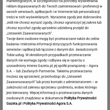
marketingowych, w szczególności na potrzeby wyświetlania
reklam dopasowanych do Twoich zainteresowań i preferencji w
swoich serwisach, aplikacjach i w Internecie lub personalizacji
Ambasada wydała pilny apel. Kierowcy wciąż
treści w nich wyświetlanych. Wyrażenie zgody jest dobrowolne.
wpadają w tę samą pułapkę
Jeśli nie chcesz wyrazić zgody, chcesz ograniczyć jej zakres lub
chcesz wycofać zgodę uprzednio udzieloną przejdź do
„Ustawień Zaawansowanych”.
Rozjuszony Olbrychski napisał list do Tuska.
Twoje dane osobowe mogą być przetwarzane także do celów
"To jest naplucie mi w twarz"
badania i mierzenia informacji dotyczących funkcjonowania
serwisów i aplikacji lub łączone z danymi dot. świadczonych
Tobie usług. W określonych przypadkach przetwarzanie
danych nie wymaga zgody i odbywa się w oparciu o
Wybraliśmy kadry z 15 polskich filmów.
uzasadniony interes Gazeta.pl, jej spółki powiązanej – Agora
Rozpoznasz tytuły tych produkcji?
S.A. – lub Zaufanych Partnerów. Takiemu przetwarzaniu
możesz się sprzeciwić, przechodząc do „Ustawień
Zaawansowanych” lub przez kontakt z administratorem – w
zależności od zakresu sprzeciwu i podmiotu, wobec którego
Hygge na talerzu. Dlaczego skandynawska
jest kierowany. Więcej informacji o przetwarzaniu danych
kuchnia podbija świat?
osobowych znajdziesz w dokumencie
Polityka Prywatności
MATERIAŁ PROMOCYJNY
Gazeta.pl
i
Polityka Prywatności Agora S.A.