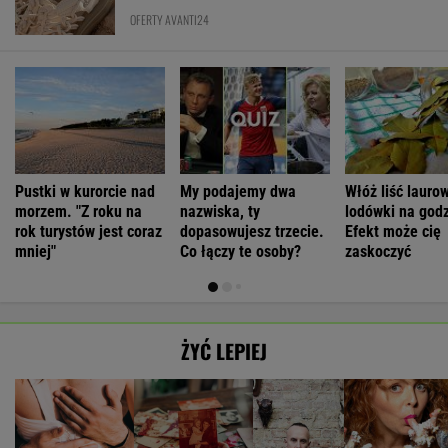
OFERTY AVANTI24
Pustki w kurorcie nad
My podajemy dwa
Włóż liść lauro
morzem. "Z roku na
nazwiska, ty
lodówki na godz
rok turystów jest coraz
dopasowujesz trzecie.
Efekt może cię
mniej"
Co łączy te osoby?
zaskoczyć
ŻYĆ LEPIEJ