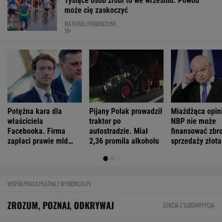
Tysiące osób zrobi to we wrześniu. Powód
może cię zaskoczyć
MATERIAŁ PROMOCYJNY,
18+
Potężna kara dla
Pijany Polak prowadził
Miażdżąca opin
właściciela
traktor po
NBP nie może
Facebooka. Firma
autostradzie. Miał
finansować zbro
zapłaci prawie mld
2,36 promila alkoholu
sprzedaży złota
dolarów
WSPÓŁPRACA PŁATNA Z WYBORCZA.PL
ZROZUM, POZNAJ, ODKRYWAJ
SEKCJA Z SUBSKRYPCJĄ