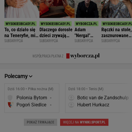
To, co działo się
Dlaczego dorosłe
Adam
Rączki na stole,
na Teneryfie, mi
dzieci zrywają
"Nergal"
zasznurowane
SUBSKRYPCJA
SUBSKRYPCJA
SUBSKRYPCJA
SUBSKRYPCJA
się należało. Nie
kontakt z
Darski: Ja
usta. Byłam
myślałam, że to
rodzicami?
wybieram
wychowana w
złe
terapię, a
dużej dyscyplin
WSPÓŁPRACA PŁATNA Z
większość
facetów
alkohol
Polecamy
Dziś 16:00 • Piłka nożna (M)
Dziś 18:00 • Tenis (M)
Polonia Bytom
-
Botic van de Zandschulp
Pogoń Siedlce
-
Hubert Hurkacz
POKAŻ TRWAJĄCE
WIĘCEJ NA
WYNIKI.SPORT.PL