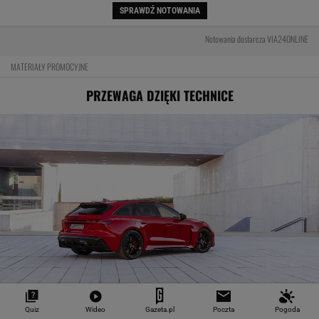
SPRAWDŹ NOTOWANIA
Notowania dostarcza VIA24ONLINE
MATERIAŁY PROMOCYJNE
PRZEWAGA DZIĘKI TECHNICE
Pierwsza taka hybryda w historii Audi Sport. RS
Quiz
Wideo
Gazeta.pl
Poczta
Pogoda