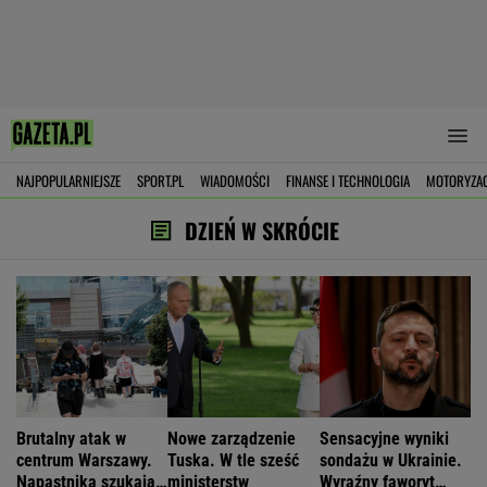
NAJPOPULARNIEJSZE
SPORT.PL
WIADOMOŚCI
FINANSE I TECHNOLOGIA
MOTORYZA
DZIEŃ W SKRÓCIE
Brutalny atak w
Nowe zarządzenie
Sensacyjne wyniki
centrum Warszawy.
Tuska. W tle sześć
sondażu w Ukrainie.
Napastnika szukają
ministerstw
Wyraźny faworyt