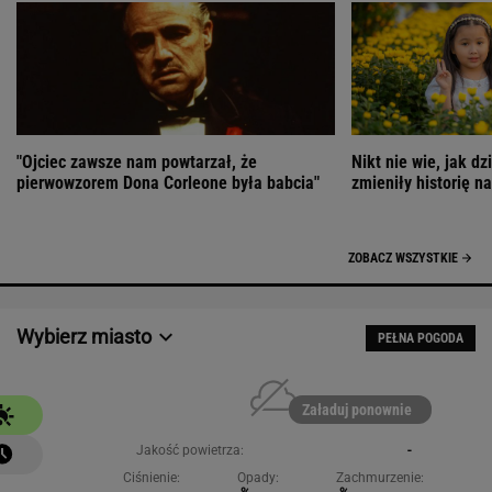
"Ojciec zawsze nam powtarzał, że
Nikt nie wie, jak dz
pierwowzorem Dona Corleone była babcia"
zmieniły historię n
ZOBACZ WSZYSTKIE
Wybierz miasto
PEŁNA POGODA
Załaduj ponownie
Jakość powietrza:
-
Ciśnienie:
Opady:
Zachmurzenie: