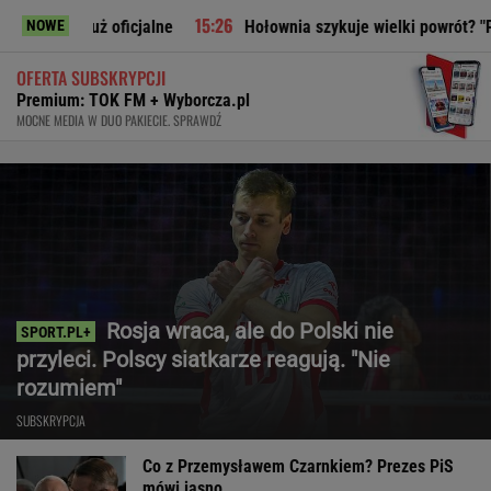
ficjalne
Hołownia szykuje wielki powrót? "Planują politycz
NOWE
OFERTA SUBSKRYPCJI
Premium: TOK FM + Wyborcza.pl
MOCNE MEDIA W DUO PAKIECIE. SPRAWDŹ
Rosja wraca, ale do Polski nie
przyleci. Polscy siatkarze reagują. "Nie
rozumiem"
SUBSKRYPCJA
Co z Przemysławem Czarnkiem? Prezes PiS
mówi jasno