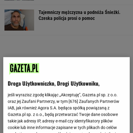
Tajemniczy mężczyzna u podnóża Śnieżki.
Czeska policja prosi o pomoc
Droga Użytkowniczko, Drogi Użytkowniku,
jeśli wyrazisz zgodę klikając „Akceptuję”, Gazeta.pl sp. z o.o.
oraz jej Zaufani Partnerzy, w tym [
676
] Zaufanych Partnerów
IAB, jak również Agora S.A. będąca spółką powiązaną z
Gazeta.pl sp. z o.o., będą przetwarzać Twoje dane osobowe
takie jak adresy IP, adresy e-mail czy identyfikatory plików
cookie lub inne informacje zapisane w tych plikach do celów