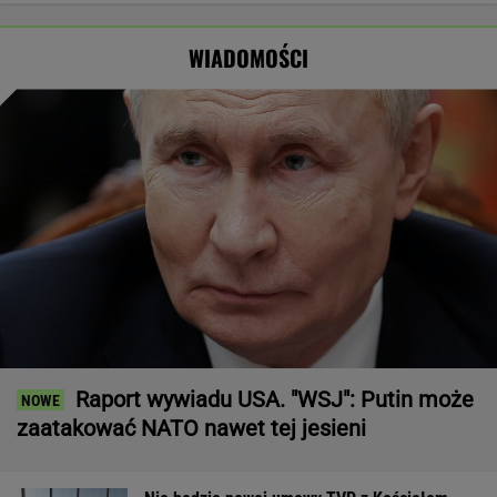
Złożył
"atakach"
skończy. Tusk
Wyraźny
propozycję
powołał radę
faworyt
WIADOMOŚCI
Tuskowi
wyborów
Raport wywiadu USA. "WSJ": Putin może
zaatakować NATO nawet tej jesieni