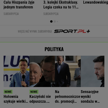
Cała Hiszpania żyje
3. kolejki Ekstraklasy.
Lewandowskie
jednym transferem
Legia czeka na to 11
lat
SUBSKRYPCJA
SUBSKRYPCJA
WIĘCEJ NIŻ WYNIK. SUBSKRYBUJ
POLITYKA
Na
Sensacyjne
Hołownia
Kaczyński nie
pełnomocniczce
wyniki
szykuje wielki
odpuszcza.
ds. promocji
sondażu w
powrót? Onet:
Mówi o
Polski się nie
Ukrainie.