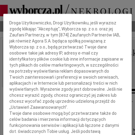
Dbamy o Twoją prywatność
Droga Użytkowniczko, Drogi Użytkowniku, jeśli wyrazisz
Nekrologi
Odeszli
Poradnik pogrzebowy
zgodę klikając "Akceptuję", Wyborcza sp. z o.o. oraz jej
Zaufani Partnerzy, w tym [
874
] Zaufanych Partnerów IAB,
jak również Agora S.A. będąca spółką powiązaną z
Wyborcza sp. z o.o., będą przetwarzać Twoje dane
Maria Genowefa Miturs
osobowe takie jak adresy IP, adresy e-mail czy
IMIĘ I NAZWISKO:
identyfikatory plików cookie lub inne informacje zapisane w
tych plikach do celów marketingowych, w szczególności
cała Polska
REGION:
na potrzeby wyświetlania reklam dopasowanych do
28.04.2011
DATA EMISJI:
Twoich zainteresowań i preferencji w swoich serwisach,
aplikacjach i w Internecie lub personalizacji treści w nich
wyświetlanych. Wyrażenie zgody jest dobrowolne. Jeśli nie
chcesz wyrazić zgody, chcesz ograniczyć jej zakres lub
chcesz wycofać zgodę uprzednio udzieloną przejdź do
"I zawsze właściwą godzinę biją Boże zegary"
„Ustawień Zaawansowanych”.
ks. J. Twardowski
Twoje dane osobowe mogą być przetwarzane także do
celów badania i mierzenia informacji dotyczących
Z głębokim żalem zawiadamiamy,
funkcjonowania serwisów i aplikacji lub łączone z danymi
że w dniu 27 kwietnia 2011 roku odeszła do wieczności w w
dot. świadczonych Tobie usług. Jeśli podstawą