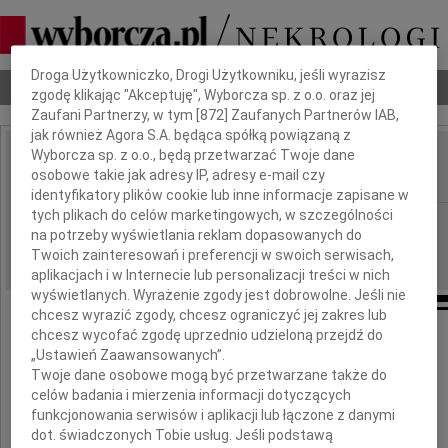
Dbamy o Twoją prywatność
Droga Użytkowniczko, Drogi Użytkowniku, jeśli wyrazisz
Nekrologi
Odeszli
Poradnik pogrzebowy
zgodę klikając "Akceptuję", Wyborcza sp. z o.o. oraz jej
Zaufani Partnerzy, w tym [
872
] Zaufanych Partnerów IAB,
jak również Agora S.A. będąca spółką powiązaną z
Wyborcza sp. z o.o., będą przetwarzać Twoje dane
Kazimierz Skibicki
osobowe takie jak adresy IP, adresy e-mail czy
IMIĘ I NAZWISKO:
identyfikatory plików cookie lub inne informacje zapisane w
tych plikach do celów marketingowych, w szczególności
cała Polska
REGION:
na potrzeby wyświetlania reklam dopasowanych do
28.04.2011
DATA EMISJI:
Twoich zainteresowań i preferencji w swoich serwisach,
aplikacjach i w Internecie lub personalizacji treści w nich
wyświetlanych. Wyrażenie zgody jest dobrowolne. Jeśli nie
chcesz wyrazić zgody, chcesz ograniczyć jej zakres lub
chcesz wycofać zgodę uprzednio udzieloną przejdź do
Z głębokim żalem zawiadamiamy,
„Ustawień Zaawansowanych”.
że dnia 22 kwietnia 2011 roku
Twoje dane osobowe mogą być przetwarzane także do
zmarł w wieku 84 lat
celów badania i mierzenia informacji dotyczących
funkcjonowania serwisów i aplikacji lub łączone z danymi
dot. świadczonych Tobie usług. Jeśli podstawą