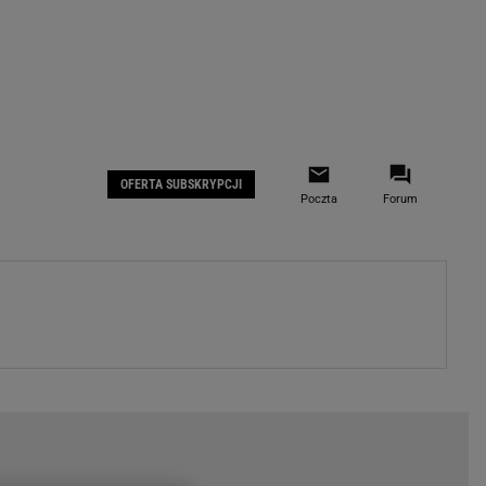
 IOS
Gazeta.pl na Facebooku
OFERTA SUBSKRYPCJI
Poczta
Forum
ZA
WYDARZENIA GOSPODARCZE
LOKALNE
Białystok
Bielsko-Biała
stki
Bydgoszcz
moda
Częstochowa
uże buty
Gorzów Wielkopolski
ecka
Katowice