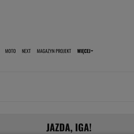
aplikację Gazeta - Android
Pobierz aplikację Gazeta -
MOTO
NEXT
MAGAZYN PROJEKT
WIĘCEJ
T
PLOTEK
SPORT.PL
HOROSKOPY
WEEKEND
TOK FM
WYBORC
ROZRYWKA
ŻYCIE I STYL
Gwiazdy Mundialu
Fryzury
Plotek
Makijaż
Gry online
Magia - Ciekawo
Historie
Wiadomości - 
JAZDA, IGA!
WAGs
Sposób na za d
Anna Lewandowska
Gorączka u dzi