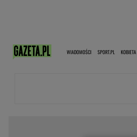
Poczta - Logowanie
Pobierz 
WIADOMOŚCI
SPORT.PL
KOBIETA
DZIECKO
KOBIETA
KULTURA
NEX
WIADOMOŚCI
SPORT
G.PL
Skoki narciarskie
Haps.pl
Ekstraklasa
Wiadomości ze świata
Bundesliga
Sport wiadomości
Liga Mistrzów
Horoskop
Liga Europy
Papież Franiszek
Koszykówka