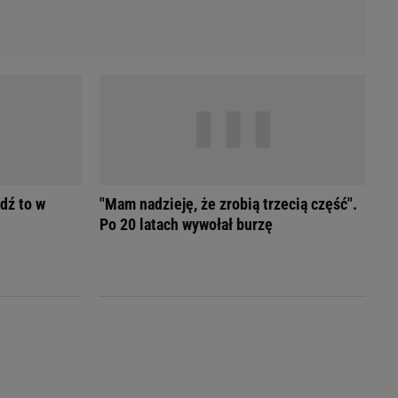
dź to w
"Mam nadzieję, że zrobią trzecią część".
Po 20 latach wywołał burzę