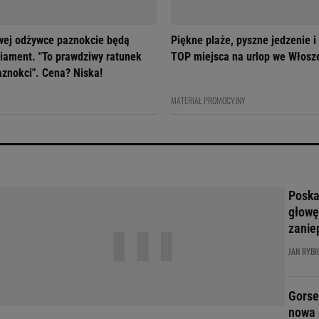
owej odżywce paznokcie będą
Piękne plaże, pyszne jedzenie i
diament. "To prawdziwy ratunek
TOP miejsca na urlop we Włosz
aznokci". Cena? Niska!
MATERIAŁ PROMOCYJNY
Poskar
głowę
zanie
JAN RYBI
Gorse
nowa 