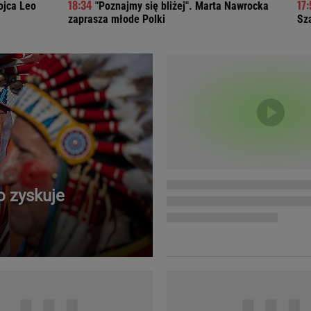
ojca Leo
"Poznajmy się bliżej". Marta Nawrocka
Telewizor LG O
zaprasza młode Polki
Sz
 zyskuje
Doda
Kalkulator Poro
Magda Gessler
Kalendarz dni p
Agnieszka Woźniak-Starak
Kalendarz ciąży