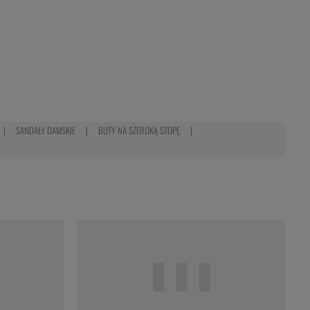
SANDAŁY DAMSKIE
BUTY NA SZEROKĄ STOPĘ