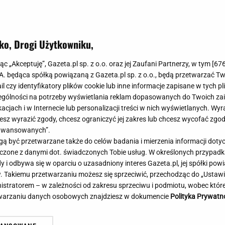
Meghan Markle
Krzesełka do ka
Magda Gessler
Łóżka dla dzieci
Barbara Kurdej-Szatan
Foteliki samoc
ko, Drogi Użytkowniku,
Księżna Kate
Przepisy
Porady
Jak zrobić?
jąc „Akceptuję”, Gazeta.pl sp. z o.o. oraz jej Zaufani Partnerzy, w tym [
67
.A. będąca spółką powiązaną z Gazeta.pl sp. z o.o., będą przetwarzać T
Na czasie
Grzyby
ail czy identyfikatory plików cookie lub inne informacje zapisane w tych p
Memy
Koronawirus
gólności na potrzeby wyświetlania reklam dopasowanych do Twoich zain
Radio Zet
Porady - Zdrowi
acjach i w Internecie lub personalizacji treści w nich wyświetlanych. Wyr
Radio Pogoda
Sukienki jeanso
cesz wyrazić zgody, chcesz ograniczyć jej zakres lub chcesz wycofać zgo
Radio internetowe
Torebki worki
aawansowanych”.
 być przetwarzane także do celów badania i mierzenia informacji dot
Rock Radio
Życzenia
 łączone z danymi dot. świadczonych Tobie usług. W określonych przypad
Złote Przeboje
Życzenia urodz
i odbywa się w oparciu o uzasadniony interes Gazeta.pl, jej spółki powi
Chillizet - radio internetowe
Życzenia imien
. Takiemu przetwarzaniu możesz się sprzeciwić, przechodząc do „Ust
Podcasty
Newsy, plotki - 
nistratorem – w zależności od zakresu sprzeciwu i podmiotu, wobec które
E-booki - Audiobooki
Lifestyle
etwarzaniu danych osobowych znajdziesz w dokumencie
Polityka Prywatn
Planeta.pl
Co obejrzeć