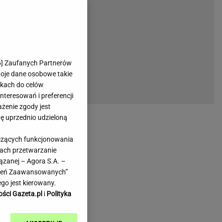
rmienia
Gliwice
Kielce
hodowe
Kraków
Lublin
Łódź
6
] Zaufanych Partnerów
woje dane osobowe takie
Olsztyn
likach do celów
Opole
teresowań i preferencji
e
Płock
ażenie zgody jest
we
Poznań
dę uprzednio udzieloną
Radom
yczących funkcjonowania
Rzeszów
kach przetwarzanie
inowe
Sosnowiec
ązanej – Agora S.A. –
inowe
Szczecin
awień Zaawansowanych”
Melo Radio
Toruń
go jest kierowany.
Trójmiasto
ości Gazeta.pl
i
Polityka
Warszawa
Wrocław