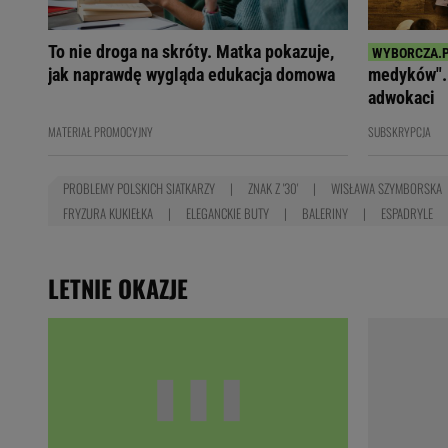
To nie droga na skróty. Matka pokazuje,
jak naprawdę wygląda edukacja domowa
medyków". 
adwokaci
MATERIAŁ PROMOCYJNY
SUBSKRYPCJA
PROBLEMY POLSKICH SIATKARZY
ZNAK Z '30'
WISŁAWA SZYMBORSKA
FRYZURA KUKIEŁKA
ELEGANCKIE BUTY
BALERINY
ESPADRYLE
LETNIE OKAZJE