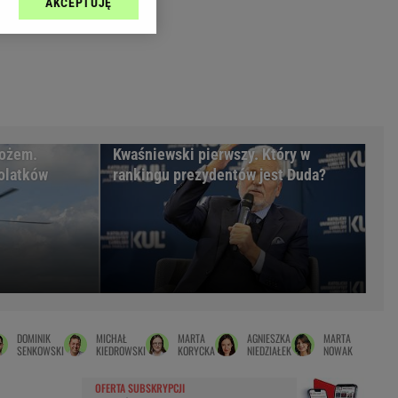
AKCEPTUJĘ
l sp. z o.o., jej
Zielona Góra
ić swoje preferencje
arzania danych poprzez
MAGAZYNY
ych”. Zmiana ustawień
syny
Kuchnia
a
Wysokie Obcasy
ach:
y
 celów identyfikacji.
nożem.
Kwaśniewski pierwszy. Który w
omiar reklam i treści,
rynarka
olatków
rankingu prezydentów jest Duda?
enka za 29zł
zula
 wide
y
to
DOMINIK
MICHAŁ
MARTA
AGNIESZKA
MARTA
kim obcasie
SENKOWSKI
KIEDROWSKI
KORYCKA
NIEDZIAŁEK
NOWAK
OFERTA SUBSKRYPCJI