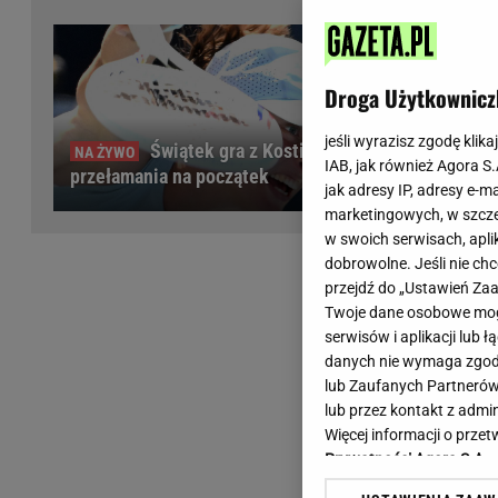
Wiadomości z Polski
Tenis
Plotki na topie
Sporty Walki
Niedziela handlowa
Siatkówka
Droga Użytkownicz
Informacje na bieżąco
PlusLiga
Metro Warszawa
Lekkoatletyka
jeśli wyrazisz zgodę klika
Świątek gra z Kostiuk. Dwa
IAB, jak również Agora S
Duży Format
Kolarstwo
przełamania na początek
jak adresy IP, adresy e-m
Pogoda Warszawa
Bieganie
marketingowych, w szcze
Pogoda Kraków
Trening - ćwiczenia
w swoich serwisach, aplik
Pogoda Gdańsk
Ćwiczenia
dobrowolne. Jeśli nie ch
Pogoda Poznań
Dieta - Odżywianie
przejdź do „Ustawień Z
Twoje dane osobowe mogą
Pogoda Wrocław
Jak schudnąć?
serwisów i aplikacji lub
Gazeta na X
Sport - Fitness
danych nie wymaga zgody 
Fitness
lub Zaufanych Partnerów
F1 - Formuła 1
lub przez kontakt z admi
Więcej informacji o prz
Prywatności Agora S.A.