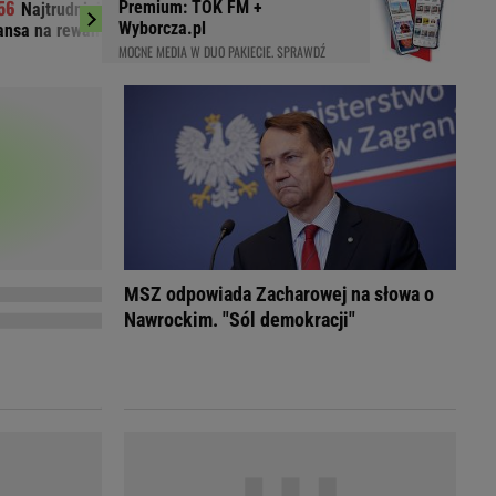
Premium: TOK FM +
Najtrudniejszy mecz Świątek w Toronto.
Fatalne wieści 
LED
Wyborcza.pl
ansa na rewanż za Roland Garros
Lewandowskiego
MOCNE MEDIA W DUO PAKIECIE. SPRAWDŹ
MSZ odpowiada Zacharowej na słowa o
Nawrockim. "Sól demokracji"
du
Rodzina
łodnych
Wakacje
Sennik