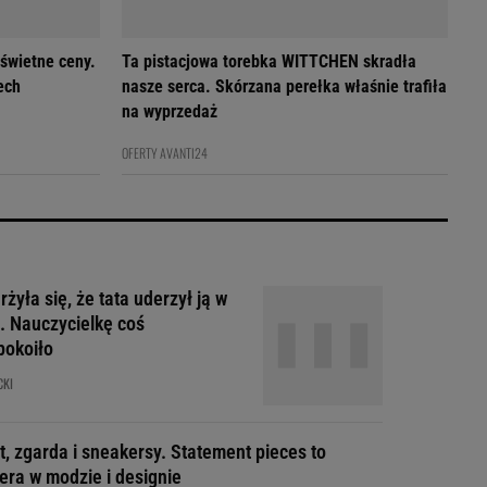
 świetne ceny.
Ta pistacjowa torebka WITTCHEN skradła
ech
nasze serca. Skórzana perełka właśnie trafiła
na wyprzedaż
OFERTY AVANTI24
żyła się, że tata uderzył ją w
. Nauczycielkę coś
pokoiło
CKI
t, zgarda i sneakersy. Statement pieces to
era w modzie i designie