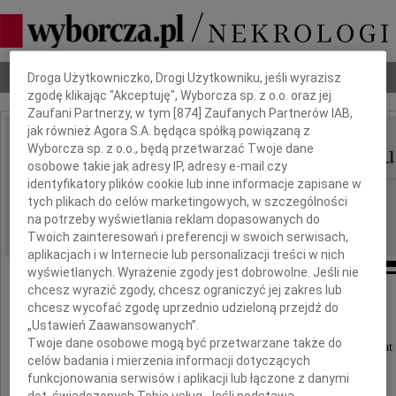
Dbamy o Twoją prywatność
Nekrologi
Odeszli
Poradnik pogrzebowy
Droga Użytkowniczko, Drogi Użytkowniku, jeśli wyrazisz
zgodę klikając "Akceptuję", Wyborcza sp. z o.o. oraz jej
Zaufani Partnerzy, w tym [
874
] Zaufanych Partnerów IAB,
jak również Agora S.A. będąca spółką powiązaną z
Włodzimierz Kwaczeniu
Wyborcza sp. z o.o., będą przetwarzać Twoje dane
IMIĘ I NAZWISKO:
osobowe takie jak adresy IP, adresy e-mail czy
identyfikatory plików cookie lub inne informacje zapisane w
cała Polska
REGION:
tych plikach do celów marketingowych, w szczególności
na potrzeby wyświetlania reklam dopasowanych do
27.04.2011
DATA EMISJI:
Twoich zainteresowań i preferencji w swoich serwisach,
aplikacjach i w Internecie lub personalizacji treści w nich
wyświetlanych. Wyrażenie zgody jest dobrowolne. Jeśli nie
chcesz wyrazić zgody, chcesz ograniczyć jej zakres lub
chcesz wycofać zgodę uprzednio udzieloną przejdź do
Z głębokim żalem zawiadamiamy,
„Ustawień Zaawansowanych”.
Twoje dane osobowe mogą być przetwarzane także do
że 22 kwietnia 2011 roku zmarł w wieku 78 lat
celów badania i mierzenia informacji dotyczących
nasz ukochany Mąż, Ojciec, Teść i Dziadek
funkcjonowania serwisów i aplikacji lub łączone z danymi
dot. świadczonych Tobie usług. Jeśli podstawą