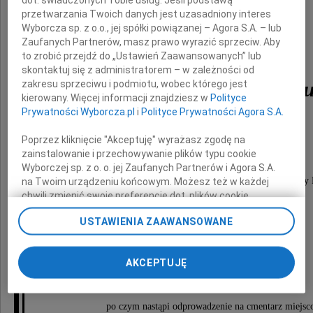
przetwarzania Twoich danych jest uzasadniony interes
Wyborcza sp. z o.o., jej spółki powiązanej – Agora S.A. – lub
Zaufanych Partnerów, masz prawo wyrazić sprzeciw. Aby
to zrobić przejdź do „Ustawień Zaawansowanych” lub
skontaktuj się z administratorem – w zależności od
Włodzimierz Kwaczeni
zakresu sprzeciwu i podmiotu, wobec którego jest
kierowany. Więcej informacji znajdziesz w
Polityce
Prywatności Wyborcza.pl
i
Polityce Prywatności Agora S.A.
generał brygady
Poprzez kliknięcie "Akceptuję" wyrażasz zgodę na
zainstalowanie i przechowywanie plików typu cookie
Wyborczej sp. z o. o. jej Zaufanych Partnerów i Agora S.A.
Człowiek wielkiego serca, podpora rodziny, niezastąpiony 
na Twoim urządzeniu końcowym. Możesz też w każdej
chwili zmienić swoje preferencje dot. plików cookie,
ponownie wywołując narzędzie do zarządzania Twoimi
USTAWIENIA ZAAWANSOWANE
preferencjami dot. przetwarzania danych poprzez
Msza święta żałobna będzie odprawiona
odnośnik „Ustawienia prywatności” w stopce serwisu i
dnia 29 kwietnia 2011 roku o godzinie 11.00
przechodząc do sekcji „Ustawienia zaawansowane”.
AKCEPTUJĘ
Zmiana ustawień plików cookie możliwa jest także za
w kościele pw. św. Katarzyny na Służewie
pomocą ustawień przeglądarki.
w Warszawie, ulica Fosa 17,
po czym nastąpi odprowadzenie na cmentarz miejs
My, nasi Zaufani Partnerzy i Agora S.A. możemy