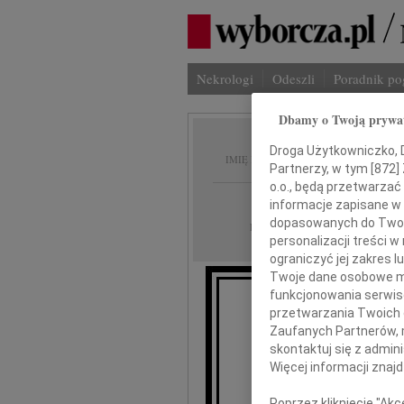
Nekrologi
Odeszli
Poradnik p
Dbamy o Twoją prywa
Mieczy
Droga Użytkowniczko, Dr
IMIĘ I NAZWISKO:
Partnerzy, w tym [
872
]
o.o., będą przetwarzać 
Poznań
REGION:
informacje zapisane w
dopasowanych do Twoich
22.04.2011
DATA EMISJI:
personalizacji treści 
ograniczyć jej zakres
Twoje dane osobowe mo
funkcjonowania serwisó
przetwarzania Twoich da
W dniu 17 kw
Zaufanych Partnerów, 
skontaktuj się z admin
Więcej informacji znaj
Poprzez kliknięcie "Ak