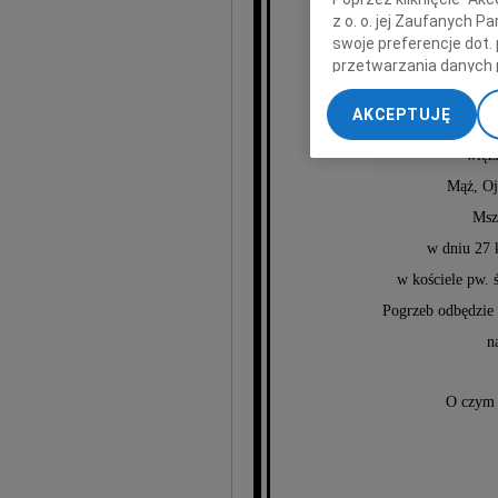
z o. o. jej Zaufanych 
swoje preferencje dot.
Mi
przetwarzania danych 
„Ustawienia zaawansow
AKCEPTUJĘ
My, nasi Zaufani Part
dokładnych danych geol
więz
Przechowywanie informa
Mąż, Oj
treści, badnie odbiorcó
Msz
w dniu 27 
w kościele pw. 
Pogrzeb odbędzie 
n
O czym 