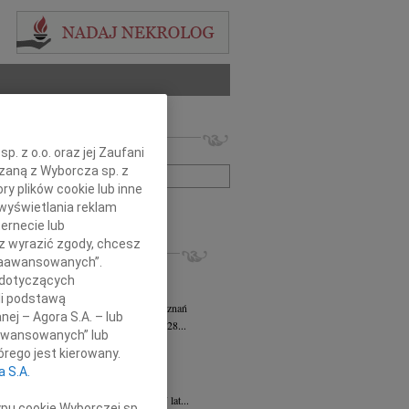
 nekrologów i wspomnień
. z o.o. oraz jej Zaufani
zwisko lub numer ogłoszenia:
ązaną z Wyborcza sp. z
ry plików cookie lub inne
wyświetlania reklam
+ szukanie zaawansowane
ernecie lub
sz wyrazić zgody, chcesz
KROLOGI
 Zaawansowanych”.
sz Kotłowski
05.08.2026
Poznań
 dotyczących
omnym żalem i bólem w sercu...
li podstawą
tyna Kowandy
wiek: 93
03.08.2026
Poznań
nej – Agora S.A. – lub
bokim żalem zawiadamiamy, że w dniu 28...
aawansowanych” lub
yna Janowicz
24.07.2026
Poznań
rego jest kierowany.
jest Pasterzem moim, niczego mi nie...
a S.A.
iew Zygmunt
15.07.2026
Poznań
u 9 lipca 2026 roku, zmarł w wieku 87 lat...
ypu cookie Wyborczej sp.