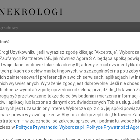
ogrzebowy
tność
Szukaj
sław Góra
ogi Użytkowniku, jeśli wyrazisz zgodę klikając "Akceptuję", Wyborcza sp
Imię i na
 Zaufanych Partnerów IAB, jak również Agora S.A. będąca spółką powi
Twoje dane osobowe takie jak adresy IP, adresy e-mail czy identyfikato
 tych plikach do celów marketingowych, w szczególności na potrzeby 
 zainteresowań i preferencji w swoich serwisach, aplikacjach i w Int
w nich wyświetlanych. Wyrażenie zgody jest dobrowolne. Jeśli nie chce
INNE NE
 lub chcesz wycofać zgodę uprzednio udzieloną przejdź do „Ustawień
Tadeu
gą być przetwarzane także do celów badania i mierzenia informacji
Z ogr
w i aplikacji lub łączone z danymi dot. świadczonych Tobie usług. Jeś
Krys
nych jest uzasadniony interes Wyborcza sp. z o.o., jej spółki powiąza
ietnia 2011 roku w wieku 88 lat zmarł
Z głę
masz prawo wyrazić sprzeciw. Aby to zrobić przejdź do „Ustawień Z
Kryst
istratorem – w zależności od zakresu sprzeciwu i podmiotu, wobec któ
"Pan 
dziesz w
Polityce Prywatności Wyborcza.pl
i
Polityce Prywatności Agor
Zbign
W dni
ceptuję" wyrażasz zgodę na zainstalowanie i przechowywanie plików t