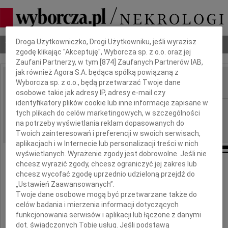
Dbamy o Twoją prywatność
Droga Użytkowniczko, Drogi Użytkowniku, jeśli wyrazisz
Nekrologi
Odeszli
Poradnik pogrzebowy
zgodę klikając "Akceptuję", Wyborcza sp. z o.o. oraz jej
Zaufani Partnerzy, w tym [
874
] Zaufanych Partnerów IAB,
jak również Agora S.A. będąca spółką powiązaną z
Wyborcza sp. z o.o., będą przetwarzać Twoje dane
IMIĘ I NAZWISKO:
osobowe takie jak adresy IP, adresy e-mail czy
identyfikatory plików cookie lub inne informacje zapisane w
Gdańsk
REGION:
tych plikach do celów marketingowych, w szczególności
22.04.2011
na potrzeby wyświetlania reklam dopasowanych do
DATA EMISJI:
Twoich zainteresowań i preferencji w swoich serwisach,
aplikacjach i w Internecie lub personalizacji treści w nich
wyświetlanych. Wyrażenie zgody jest dobrowolne. Jeśli nie
chcesz wyrazić zgody, chcesz ograniczyć jej zakres lub
Pani
chcesz wycofać zgodę uprzednio udzieloną przejdź do
Prezes Currendy Sp. z o.o.
„Ustawień Zaawansowanych”.
Twoje dane osobowe mogą być przetwarzane także do
Alicji Dudzie
celów badania i mierzenia informacji dotyczących
funkcjonowania serwisów i aplikacji lub łączone z danymi
i
dot. świadczonych Tobie usług. Jeśli podstawą