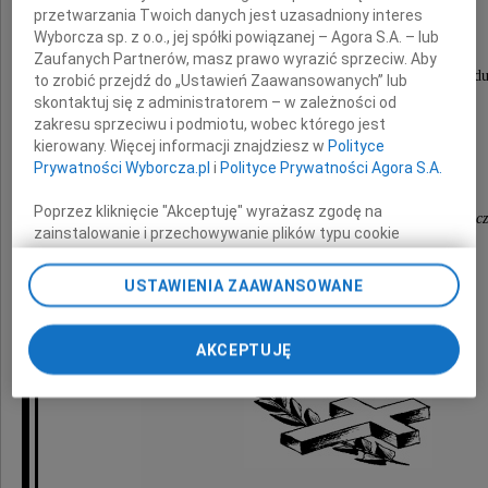
przetwarzania Twoich danych jest uzasadniony interes
Rodzinie
Wyborcza sp. z o.o., jej spółki powiązanej – Agora S.A. – lub
Zaufanych Partnerów, masz prawo wyrazić sprzeciw. Aby
składamy wyrazy szczerego współczucia i żalu z powodu
to zrobić przejdź do „Ustawień Zaawansowanych” lub
skontaktuj się z administratorem – w zależności od
zakresu sprzeciwu i podmiotu, wobec którego jest
Męża
kierowany. Więcej informacji znajdziesz w
Polityce
Prywatności Wyborcza.pl
i
Polityce Prywatności Agora S.A.
Poprzez kliknięcie "Akceptuję" wyrażasz zgodę na
Prezes Krajowej Rady Komorniczej - dr Jarosław Świecz
zainstalowanie i przechowywanie plików typu cookie
Krajowa Rada Komornicza,
Wyborczej sp. z o. o. jej Zaufanych Partnerów i Agora S.A.
na Twoim urządzeniu końcowym. Możesz też w każdej
Biuro Krajowej Rady Komorniczej,
USTAWIENIA ZAAWANSOWANE
chwili zmienić swoje preferencje dot. plików cookie,
koleżanki i koledzy komornicy sądowi
ponownie wywołując narzędzie do zarządzania Twoimi
preferencjami dot. przetwarzania danych poprzez
AKCEPTUJĘ
odnośnik „Ustawienia prywatności” w stopce serwisu i
przechodząc do sekcji „Ustawienia zaawansowane”.
Zmiana ustawień plików cookie możliwa jest także za
pomocą ustawień przeglądarki.
My, nasi Zaufani Partnerzy i Agora S.A. możemy