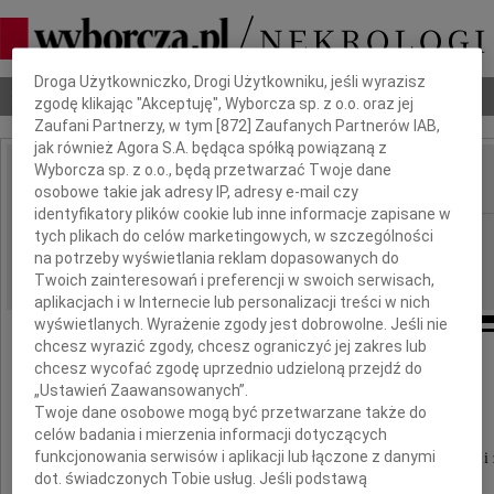
Dbamy o Twoją prywatność
Droga Użytkowniczko, Drogi Użytkowniku, jeśli wyrazisz
Nekrologi
Odeszli
Poradnik pogrzebowy
zgodę klikając "Akceptuję", Wyborcza sp. z o.o. oraz jej
Zaufani Partnerzy, w tym [
872
] Zaufanych Partnerów IAB,
jak również Agora S.A. będąca spółką powiązaną z
Wyborcza sp. z o.o., będą przetwarzać Twoje dane
osobowe takie jak adresy IP, adresy e-mail czy
IMIĘ I NAZWISKO:
identyfikatory plików cookie lub inne informacje zapisane w
Gdańsk
tych plikach do celów marketingowych, w szczególności
REGION:
na potrzeby wyświetlania reklam dopasowanych do
22.04.2011
DATA EMISJI:
Twoich zainteresowań i preferencji w swoich serwisach,
aplikacjach i w Internecie lub personalizacji treści w nich
wyświetlanych. Wyrażenie zgody jest dobrowolne. Jeśli nie
chcesz wyrazić zgody, chcesz ograniczyć jej zakres lub
Pani
chcesz wycofać zgodę uprzednio udzieloną przejdź do
„Ustawień Zaawansowanych”.
Helenie Alicji Jaśtak-Duda
Twoje dane osobowe mogą być przetwarzane także do
celów badania i mierzenia informacji dotyczących
funkcjonowania serwisów i aplikacji lub łączone z danymi
składamy wyrazy najserdeczniejszego współczucia i 
dot. świadczonych Tobie usług. Jeśli podstawą
z powodu śmierci