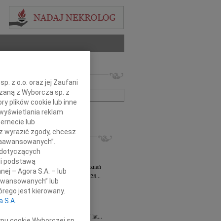
 nekrologów i wspomnień
. z o.o. oraz jej Zaufani
zwisko lub numer ogłoszenia:
ązaną z Wyborcza sp. z
ry plików cookie lub inne
wyświetlania reklam
+ szukanie zaawansowane
ernecie lub
sz wyrazić zgody, chcesz
KROLOGI
 Zaawansowanych”.
sz Kotłowski
05.08.2026
Poznań
 dotyczących
omnym żalem i bólem w sercu...
li podstawą
tyna Kowandy
wiek: 93
03.08.2026
Poznań
nej – Agora S.A. – lub
bokim żalem zawiadamiamy, że w dniu 28...
aawansowanych” lub
yna Janowicz
24.07.2026
Poznań
rego jest kierowany.
jest Pasterzem moim, niczego mi nie...
a S.A.
iew Zygmunt
15.07.2026
Poznań
u 9 lipca 2026 roku, zmarł w wieku 87 lat...
ypu cookie Wyborczej sp.