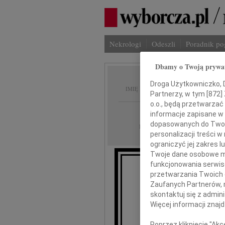
Nekrologi
Odeszli
Poradnik p
Dbamy o Twoją prywa
Alina 
Droga Użytkowniczko, Dr
IMIĘ I NAZWISKO:
Partnerzy, w tym [
872
]
o.o., będą przetwarzać 
Poznań
REGION:
informacje zapisane w
dopasowanych do Twoich
21.04.2011
DATA EMISJI:
personalizacji treści 
ograniczyć jej zakres
Twoje dane osobowe mo
funkcjonowania serwisó
przetwarzania Twoich da
"Śmierć 
Zaufanych Partnerów, 
skontaktuj się z admin
Śmi
Więcej informacji znaj
Poprzez kliknięcie "Ak