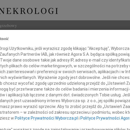
ogrzebowy
tność
Szukaj
Kościńska
ogi Użytkowniku, jeśli wyrazisz zgodę klikając "Akceptuję", Wyborcza sp
Imię i na
 Zaufanych Partnerów IAB, jak również Agora S.A. będąca spółką powi
Twoje dane osobowe takie jak adresy IP, adresy e-mail czy identyfikato
 tych plikach do celów marketingowych, w szczególności na potrzeby 
 zainteresowań i preferencji w swoich serwisach, aplikacjach i w Int
w nich wyświetlanych. Wyrażenie zgody jest dobrowolne. Jeśli nie chce
INNE NE
 lub chcesz wycofać zgodę uprzednio udzieloną przejdź do „Ustawień
Tadeu
gą być przetwarzane także do celów badania i mierzenia informacji
Z ogr
w i aplikacji lub łączone z danymi dot. świadczonych Tobie usług. Jeś
Krys
nych jest uzasadniony interes Wyborcza sp. z o.o., jej spółki powiąza
Z głę
bywa Lękiem, Bólem, Tajemnicą...
masz prawo wyrazić sprzeciw. Aby to zrobić przejdź do „Ustawień Z
Kryst
istratorem – w zależności od zakresu sprzeciwu i podmiotu, wobec któ
erć bywa też Wybawieniem."
"Pan 
dziesz w
Polityce Prywatności Wyborcza.pl
i
Polityce Prywatności Agor
Zbign
W dni
ceptuję" wyrażasz zgodę na zainstalowanie i przechowywanie plików t