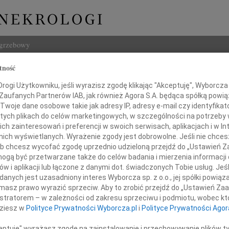
ogrzebowy
tność
Szukaj
ogi Użytkowniku, jeśli wyrazisz zgodę klikając "Akceptuję", Wyborcza sp
Imię i na
 Zaufanych Partnerów IAB, jak również Agora S.A. będąca spółką powi
Twoje dane osobowe takie jak adresy IP, adresy e-mail czy identyfikato
 tych plikach do celów marketingowych, w szczególności na potrzeby 
 zainteresowań i preferencji w swoich serwisach, aplikacjach i w Int
w nich wyświetlanych. Wyrażenie zgody jest dobrowolne. Jeśli nie chce
INNE NE
 lub chcesz wycofać zgodę uprzednio udzieloną przejdź do „Ustawień
Eugen
gą być przetwarzane także do celów badania i mierzenia informacji
Z głę
w i aplikacji lub łączone z danymi dot. świadczonych Tobie usług. Jeś
Zenon
Pogrążonemu w żałobie
nych jest uzasadniony interes Wyborcza sp. z o.o., jej spółki powiąza
Z pow
masz prawo wyrazić sprzeciw. Aby to zrobić przejdź do „Ustawień Z
 hab. Krzysztofowi Kostro
Wacł
istratorem – w zależności od zakresu sprzeciwu i podmiotu, wobec któ
Z głę
dziesz w
Polityce Prywatności Wyborcza.pl
i
Polityce Prywatności Agor
Andr
azy głębokiego współczucia
Z głę
ceptuję" wyrażasz zgodę na zainstalowanie i przechowywanie plików t