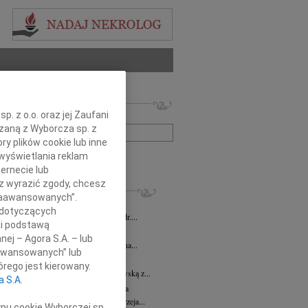
 nekrologów i wspomnień
. z o.o. oraz jej Zaufani
zwisko lub numer ogłoszenia:
ązaną z Wyborcza sp. z
ry plików cookie lub inne
wyświetlania reklam
+ szukanie zaawansowane
ernecie lub
sz wyrazić zgody, chcesz
KROLOGI
 Zaawansowanych”.
iusz Butruk
07.08.2026
cała Polska
 dotyczących
bokim żalem żegnamy Pana Profesora dr....
li podstawą
 Smolarek
07.08.2026
cała Polska
nej – Agora S.A. – lub
odu śmierci Pana nadinspektora Zenona...
aawansowanych” lub
awa Myśliwska
07.08.2026
cała Polska
rego jest kierowany.
bokim żalem żegnamy Wacławę Myśliwską z...
a S.A.
zej Morozowski
07.08.2026
cała Polska
bokim smutkiem i żalem żegnamy Andrzeja...
ypu cookie Wyborczej sp.