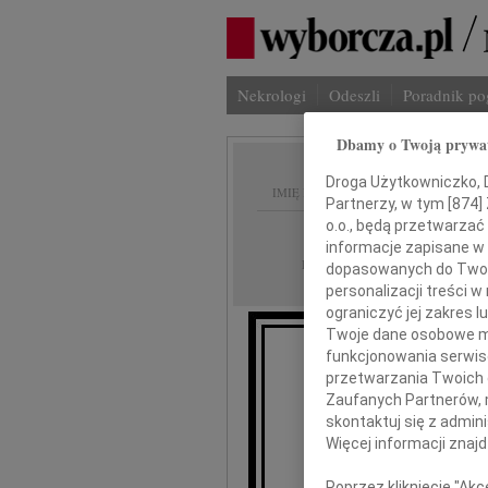
Nekrologi
Odeszli
Poradnik p
Dbamy o Twoją prywa
Droga Użytkowniczko, Dr
IMIĘ I NAZWISKO:
Partnerzy, w tym [
874
]
o.o., będą przetwarzać 
cała Polska
REGION:
informacje zapisane w
07.08.2009
DATA EMISJI:
dopasowanych do Twoich
personalizacji treści 
ograniczyć jej zakres
Twoje dane osobowe mo
funkcjonowania serwisó
przetwarzania Twoich da
Zaufanych Partnerów, 
prof. dr
skontaktuj się z admin
Więcej informacji znaj
wyr
Poprzez kliknięcie "Ak