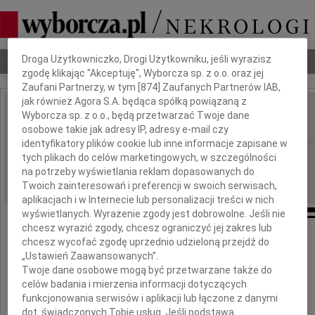
Dbamy o Twoją prywatność
Droga Użytkowniczko, Drogi Użytkowniku, jeśli wyrazisz
Nekrologi
Odeszli
Poradnik pogrzebowy
zgodę klikając "Akceptuję", Wyborcza sp. z o.o. oraz jej
Zaufani Partnerzy, w tym [
874
] Zaufanych Partnerów IAB,
jak również Agora S.A. będąca spółką powiązaną z
Leopold Perka
Wyborcza sp. z o.o., będą przetwarzać Twoje dane
IMIĘ I NAZWISKO:
osobowe takie jak adresy IP, adresy e-mail czy
identyfikatory plików cookie lub inne informacje zapisane w
Katowice
REGION:
tych plikach do celów marketingowych, w szczególności
na potrzeby wyświetlania reklam dopasowanych do
19.04.2011
DATA EMISJI:
Twoich zainteresowań i preferencji w swoich serwisach,
aplikacjach i w Internecie lub personalizacji treści w nich
wyświetlanych. Wyrażenie zgody jest dobrowolne. Jeśli nie
chcesz wyrazić zgody, chcesz ograniczyć jej zakres lub
chcesz wycofać zgodę uprzednio udzieloną przejdź do
„Ustawień Zaawansowanych”.
Podziękowanie
Twoje dane osobowe mogą być przetwarzane także do
celów badania i mierzenia informacji dotyczących
Dziękujemy z całego serca Wszystkim,
funkcjonowania serwisów i aplikacji lub łączone z danymi
którzy okazali współczucie i wsparli nas
dot. świadczonych Tobie usług. Jeśli podstawą