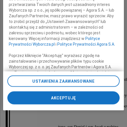
w trudnych chwilach po śmierci
przetwarzania Twoich danych jest uzasadniony interes
Wyborcza sp. z o.o., jej spółki powiązanej – Agora S.A. – lub
Zaufanych Partnerów, masz prawo wyrazić sprzeciw. Aby
to zrobić przejdź do „Ustawień Zaawansowanych” lub
skontaktuj się z administratorem – w zależności od
zakresu sprzeciwu i podmiotu, wobec którego jest
kierowany. Więcej informacji znajdziesz w
Polityce
Prywatności Wyborcza.pl
i
Polityce Prywatności Agora S.A.
Leopolda Perka
Poprzez kliknięcie "Akceptuję" wyrażasz zgodę na
zainstalowanie i przechowywanie plików typu cookie
Dziękujemy
Wyborczej sp. z o. o. jej Zaufanych Partnerów i Agora S.A.
na Twoim urządzeniu końcowym. Możesz też w każdej
chwili zmienić swoje preferencje dot. plików cookie,
Rodzinie, Przyjaciołom, Znajomym, Współpracown
USTAWIENIA ZAAWANSOWANE
ponownie wywołując narzędzie do zarządzania Twoimi
Uczniom, Sąsiadom,
preferencjami dot. przetwarzania danych poprzez
odnośnik „Ustawienia prywatności” w stopce serwisu i
którzy uczestniczyli w uroczystościach pogrzebowy
AKCEPTUJĘ
również Wszystkim,
przechodząc do sekcji „Ustawienia zaawansowane”.
którzy zapewnili godną oprawę uroczystości pogrzeb
Zmiana ustawień plików cookie możliwa jest także za
pomocą ustawień przeglądarki.
My, nasi Zaufani Partnerzy i Agora S.A. możemy
żona, syn Daniel i syn Jacek z rodziną