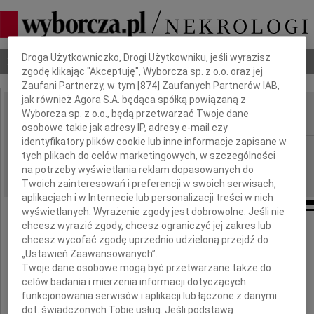
Dbamy o Twoją prywatność
Droga Użytkowniczko, Drogi Użytkowniku, jeśli wyrazisz
Nekrologi
Odeszli
Poradnik pogrzebowy
zgodę klikając "Akceptuję", Wyborcza sp. z o.o. oraz jej
Zaufani Partnerzy, w tym [
874
] Zaufanych Partnerów IAB,
jak również Agora S.A. będąca spółką powiązaną z
Wyborcza sp. z o.o., będą przetwarzać Twoje dane
IMIĘ I NAZWISKO:
osobowe takie jak adresy IP, adresy e-mail czy
identyfikatory plików cookie lub inne informacje zapisane w
Opole
REGION:
tych plikach do celów marketingowych, w szczególności
07.08.2009
na potrzeby wyświetlania reklam dopasowanych do
DATA EMISJI:
Twoich zainteresowań i preferencji w swoich serwisach,
aplikacjach i w Internecie lub personalizacji treści w nich
wyświetlanych. Wyrażenie zgody jest dobrowolne. Jeśli nie
chcesz wyrazić zgody, chcesz ograniczyć jej zakres lub
chcesz wycofać zgodę uprzednio udzieloną przejdź do
Wystarczy nieobecność jednej, bliskiej osoby,
„Ustawień Zaawansowanych”.
Twoje dane osobowe mogą być przetwarzane także do
aby cały świat wydawał sie wyludniony
celów badania i mierzenia informacji dotyczących
- Alphonse de Lamartine
funkcjonowania serwisów i aplikacji lub łączone z danymi
dot. świadczonych Tobie usług. Jeśli podstawą