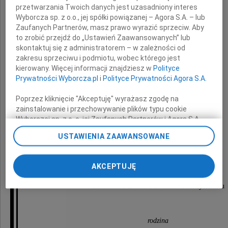
przetwarzania Twoich danych jest uzasadniony interes
Składamy serdeczne wyrazy wdzięczności
Wyborcza sp. z o.o., jej spółki powiązanej – Agora S.A. – lub
za okazaną pomoc
Zaufanych Partnerów, masz prawo wyrazić sprzeciw. Aby
to zrobić przejdź do „Ustawień Zaawansowanych” lub
skontaktuj się z administratorem – w zależności od
zakresu sprzeciwu i podmiotu, wobec którego jest
kierowany. Więcej informacji znajdziesz w
Polityce
Prywatności Wyborcza.pl
i
Polityce Prywatności Agora S.A.
Aleksandrowi
Poprzez kliknięcie "Akceptuję" wyrażasz zgodę na
zainstalowanie i przechowywanie plików typu cookie
Mikołajczukowi
Wyborczej sp. z o. o. jej Zaufanych Partnerów i Agora S.A.
na Twoim urządzeniu końcowym. Możesz też w każdej
USTAWIENIA ZAAWANSOWANE
chwili zmienić swoje preferencje dot. plików cookie,
ponownie wywołując narzędzie do zarządzania Twoimi
Ordynatorowi oddziału wewnętrznego
preferencjami dot. przetwarzania danych poprzez
AKCEPTUJĘ
odnośnik „Ustawienia prywatności” w stopce serwisu i
ARS Medica w Ozimku,
przechodząc do sekcji „Ustawienia zaawansowane”.
Lekarzom i całemu Personelowi Medycznemu
Zmiana ustawień plików cookie możliwa jest także za
pomocą ustawień przeglądarki.
rodzina
My, nasi Zaufani Partnerzy i Agora S.A. możemy