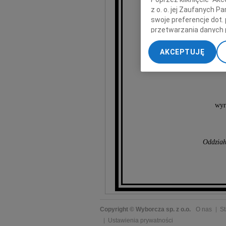
z o. o. jej Zaufanych 
Bogd
swoje preferencje dot.
przetwarzania danych 
„Ustawienia zaawansow
AKCEPTUJĘ
My, nasi Zaufani Part
Żoni
dokładnych danych geol
Przechowywanie informa
treści, badnie odbiorcó
wyr
Oddział
Copyright © Wyborcza sp. z o.o.
O nas
St
Ustawienia prywatności