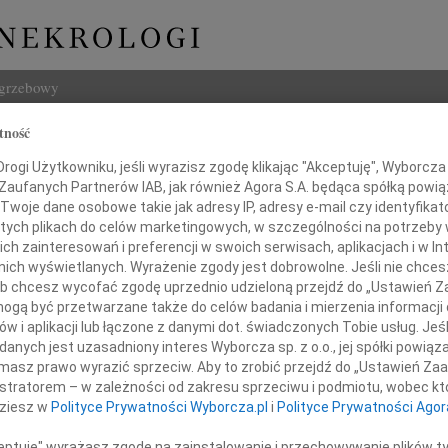
ogrzebowy
tność
Szukaj
 Zieliński
ogi Użytkowniku, jeśli wyrazisz zgodę klikając "Akceptuję", Wyborcza sp
Imię i na
 Zaufanych Partnerów IAB, jak również Agora S.A. będąca spółką powi
Twoje dane osobowe takie jak adresy IP, adresy e-mail czy identyfikato
 tych plikach do celów marketingowych, w szczególności na potrzeby 
 zainteresowań i preferencji w swoich serwisach, aplikacjach i w Int
w nich wyświetlanych. Wyrażenie zgody jest dobrowolne. Jeśli nie chce
INNE NE
 lub chcesz wycofać zgodę uprzednio udzieloną przejdź do „Ustawień
06.0
gą być przetwarzane także do celów badania i mierzenia informacji
Sylwi
w i aplikacji lub łączone z danymi dot. świadczonych Tobie usług. Jeś
05.0
nych jest uzasadniony interes Wyborcza sp. z o.o., jej spółki powiąza
 ten, kto trwa w pamięci żywych....
Arlec
masz prawo wyrazić sprzeciw. Aby to zrobić przejdź do „Ustawień Z
30.0
istratorem – w zależności od zakresu sprzeciwu i podmiotu, wobec któ
alem przyjęliśmy wiadomość o śmierci
Pani 
dziesz w
Polityce Prywatności Wyborcza.pl
i
Polityce Prywatności Agor
Janus
Z głę
ceptuję" wyrażasz zgodę na zainstalowanie i przechowywanie plików t