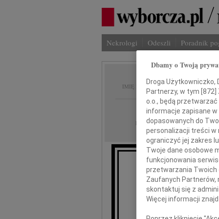
Nekrologi
Odeszli
Poradnik p
Dbamy o Twoją prywa
Bogdan
Droga Użytkowniczko, Dr
IMIĘ I NAZWISKO:
Partnerzy, w tym [
872
]
o.o., będą przetwarzać 
Bydgoszcz
REGION:
informacje zapisane w
dopasowanych do Twoich
14.04.2011
DATA EMISJI:
personalizacji treści 
ograniczyć jej zakres
Twoje dane osobowe mo
funkcjonowania serwisó
przetwarzania Twoich da
Nie umiera
Zaufanych Partnerów, 
skontaktuj się z admin
Z głębokim ż
Więcej informacji znaj
Poprzez kliknięcie "Ak