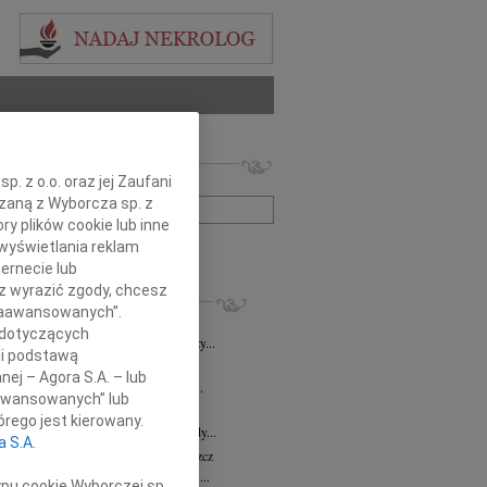
 nekrologów i wspomnień
. z o.o. oraz jej Zaufani
zwisko lub numer ogłoszenia:
ązaną z Wyborcza sp. z
ry plików cookie lub inne
wyświetlania reklam
+ szukanie zaawansowane
ernecie lub
sz wyrazić zgody, chcesz
KROLOGI
 Zaawansowanych”.
8.2026
Bydgoszcz
 dotyczących
i Kramkowskiej wraz z Rodziną wyrazy...
li podstawą
8.2026
Bydgoszcz
nej – Agora S.A. – lub
ie Stanisławskiej oraz Jej Najbliższym...
aawansowanych” lub
7.2026
Bydgoszcz
rego jest kierowany.
Elżbiecie Skwierzyńskiej Członkini Rady...
a S.A.
z Ostoja-Zagórski
15.07.2026
Bydgoszcz
bokim smutkiem żegnamy prof. dr. hab....
ypu cookie Wyborczej sp.