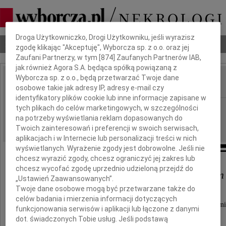
Dbamy o Twoją prywatność
Droga Użytkowniczko, Drogi Użytkowniku, jeśli wyrazisz
Nekrologi
Odeszli
Poradnik pogrzebowy
zgodę klikając "Akceptuję", Wyborcza sp. z o.o. oraz jej
Zaufani Partnerzy, w tym [
874
] Zaufanych Partnerów IAB,
jak również Agora S.A. będąca spółką powiązaną z
Wyborcza sp. z o.o., będą przetwarzać Twoje dane
osobowe takie jak adresy IP, adresy e-mail czy
IMIĘ I NAZWISKO:
identyfikatory plików cookie lub inne informacje zapisane w
Bydgoszcz
tych plikach do celów marketingowych, w szczególności
REGION:
na potrzeby wyświetlania reklam dopasowanych do
12.04.2011
DATA EMISJI:
Twoich zainteresowań i preferencji w swoich serwisach,
aplikacjach i w Internecie lub personalizacji treści w nich
wyświetlanych. Wyrażenie zgody jest dobrowolne. Jeśli nie
chcesz wyrazić zgody, chcesz ograniczyć jej zakres lub
chcesz wycofać zgodę uprzednio udzieloną przejdź do
Magdzie oraz Jej Najbliższym
„Ustawień Zaawansowanych”.
Twoje dane osobowe mogą być przetwarzane także do
celów badania i mierzenia informacji dotyczących
najserdeczniejsze wyrazy współczucia z powodu śmi
funkcjonowania serwisów i aplikacji lub łączone z danymi
dot. świadczonych Tobie usług. Jeśli podstawą