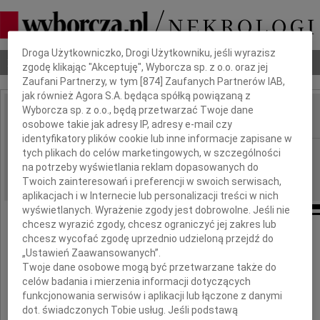
Dbamy o Twoją prywatność
Droga Użytkowniczko, Drogi Użytkowniku, jeśli wyrazisz
Nekrologi
Odeszli
Poradnik pogrzebowy
zgodę klikając "Akceptuję", Wyborcza sp. z o.o. oraz jej
Zaufani Partnerzy, w tym [
874
] Zaufanych Partnerów IAB,
jak również Agora S.A. będąca spółką powiązaną z
Wyborcza sp. z o.o., będą przetwarzać Twoje dane
osobowe takie jak adresy IP, adresy e-mail czy
IMIĘ I NAZWISKO:
identyfikatory plików cookie lub inne informacje zapisane w
Łódź
tych plikach do celów marketingowych, w szczególności
REGION:
na potrzeby wyświetlania reklam dopasowanych do
12.04.2011
DATA EMISJI:
Twoich zainteresowań i preferencji w swoich serwisach,
aplikacjach i w Internecie lub personalizacji treści w nich
wyświetlanych. Wyrażenie zgody jest dobrowolne. Jeśli nie
chcesz wyrazić zgody, chcesz ograniczyć jej zakres lub
Z głębokim żalem żegnamy Zmarłego
chcesz wycofać zgodę uprzednio udzieloną przejdź do
„Ustawień Zaawansowanych”.
Twoje dane osobowe mogą być przetwarzane także do
dr. n. med.
celów badania i mierzenia informacji dotyczących
funkcjonowania serwisów i aplikacji lub łączone z danymi
Zdzisława Kordona
dot. świadczonych Tobie usług. Jeśli podstawą