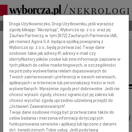
Dbamy o Twoją prywatność
Droga Użytkowniczko, Drogi Użytkowniku, jeśli wyrazisz
Nekrologi
Odeszli
Poradnik pogrzebowy
zgodę klikając "Akceptuję", Wyborcza sp. z o.o. oraz jej
Zaufani Partnerzy, w tym [
872
] Zaufanych Partnerów IAB,
jak również Agora S.A. będąca spółką powiązaną z
Wyborcza sp. z o.o., będą przetwarzać Twoje dane
IMIĘ I NAZWISKO:
osobowe takie jak adresy IP, adresy e-mail czy
identyfikatory plików cookie lub inne informacje zapisane w
Bydgoszcz
REGION:
tych plikach do celów marketingowych, w szczególności
12.04.2011
na potrzeby wyświetlania reklam dopasowanych do
DATA EMISJI:
Twoich zainteresowań i preferencji w swoich serwisach,
aplikacjach i w Internecie lub personalizacji treści w nich
wyświetlanych. Wyrażenie zgody jest dobrowolne. Jeśli nie
chcesz wyrazić zgody, chcesz ograniczyć jej zakres lub
chcesz wycofać zgodę uprzednio udzieloną przejdź do
Naszej Koleżance
„Ustawień Zaawansowanych”.
Twoje dane osobowe mogą być przetwarzane także do
Marii Jankowiak-Rutkowskiej
celów badania i mierzenia informacji dotyczących
funkcjonowania serwisów i aplikacji lub łączone z danymi
dot. świadczonych Tobie usług. Jeśli podstawą