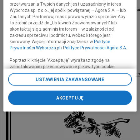
przetwarzania Twoich danych jest uzasadniony interes
wyrazy głębokiego współczucia
i słowa wsparcia w tych trudnych chwilach po stra
Wyborcza sp. z o.o., jej spółki powiązanej – Agora S.A. – lub
Zaufanych Partnerów, masz prawo wyrazić sprzeciw. Aby
to zrobić przejdź do „Ustawień Zaawansowanych” lub
Taty
skontaktuj się z administratorem – w zależności od
zakresu sprzeciwu i podmiotu, wobec którego jest
kierowany. Więcej informacji znajdziesz w
Polityce
Prywatności Wyborcza.pl
i
Polityce Prywatności Agora S.A.
składają
Poprzez kliknięcie "Akceptuję" wyrażasz zgodę na
zainstalowanie i przechowywanie plików typu cookie
Dyrekcja oraz koleżanki i koledzy
Wyborczej sp. z o. o. jej Zaufanych Partnerów i Agora S.A.
z Instytutu Neofilologii i Lingwistyki Stosowanej 
na Twoim urządzeniu końcowym. Możesz też w każdej
USTAWIENIA ZAAWANSOWANE
chwili zmienić swoje preferencje dot. plików cookie,
ponownie wywołując narzędzie do zarządzania Twoimi
AKCEPTUJĘ
preferencjami dot. przetwarzania danych poprzez
odnośnik „Ustawienia prywatności” w stopce serwisu i
przechodząc do sekcji „Ustawienia zaawansowane”.
Zmiana ustawień plików cookie możliwa jest także za
pomocą ustawień przeglądarki.
My, nasi Zaufani Partnerzy i Agora S.A. możemy